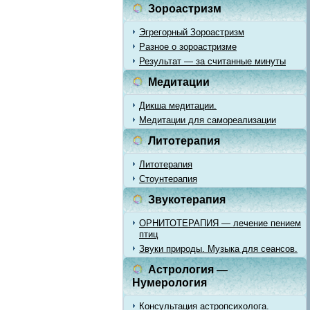
Зороастризм
Эгрегорный Зороастризм
Разное о зороастризме
Результат — за считанные минуты
Медитации
Дикша медитации.
Медитации для самореализации
Литотерапия
Литотерапия
Стоунтерапия
Звукотерапия
ОРНИТОТЕРАПИЯ — лечение пением
птиц
Звуки природы. Музыка для сеансов.
Астрология —
Нумерология
Консультация астропсихолога.