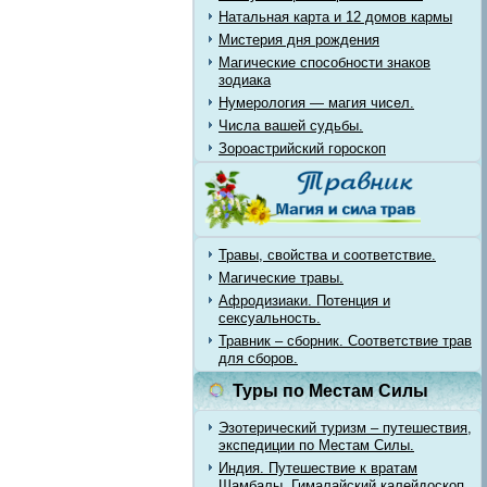
Натальная карта и 12 домов кармы
Мистерия дня рождения
Магические способности знаков
зодиака
Нумерология — магия чисел.
Числа вашей судьбы.
Зороастрийский гороскоп
Травы, свойства и соответствие.
Магические травы.
Афродизиаки. Потенция и
сексуальность.
Травник – сборник. Соответствие трав
для сборов.
Туры по Местам Силы
Эзотерический туризм – путешествия,
экспедиции по Местам Силы.
Индия. Путешествие к вратам
Шамбалы. Гималайский калейдоскоп.