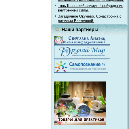
Тянь-Шаньский азимут. Пробуждение
внутренней силы.
Загадочное Окунёво. Сонастройка с
ритмами Вселенной.
Наши партнёры