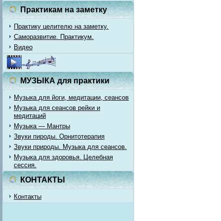
Практикам на заметку
Практику целителю на заметку.
Саморазвитие. Практикум.
Видео
МУЗЫКА для практики
Музыка для йоги, медитации, сеансов
Музыка для сеансов рейки и
медитаций
Музыка — Мантры
Звуки пироды. Орнитотерапия
Звуки природы. Музыка для сеансов.
Музыка для здоровья. Целебная
сессия.
КОНТАКТЫ
Контакты