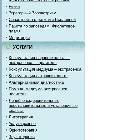
Рейки
Эгрегорный Зороастризм
Сонастройка с ритмами Вселенной
Работа по заповедям. Фиолетовое
пламя.
Медитации
УСЛУГИ
Консультация парапсихолога —
экстрасенса — целителя
Консультация медиума – экстрасенса.
Консультация астропсихолога.
Альтернативная диагностика
Помощь медиума-экстрасенса-
целителя
Лечебно-оздоровительные,
восстановительные и установочные
сеансы.
Литотерапия
Услуги разное
Орнитотерапия
Звукотерапия