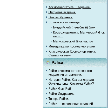
Космоэнергетика. Введение.
Открытая встреча.
Этапы обучения.
Возможности метода.
Буддийский (лечебный) блок
Космоэнергетика. Магический блок
частот
Магистровский блок частот
Методичка по Космоэнергетике
Классическая Космоэнергетика.
Статьи на тему
Рэйки
Рейки система естественного
исцеления и гармонии.
История Рейки: Как выглядела
Оригинальная Система Рейки?
Рэйки Фам Рэй
Рейки Иггдрасиль
Тантра Рэйки.
Рэйки — исполнение желаний.