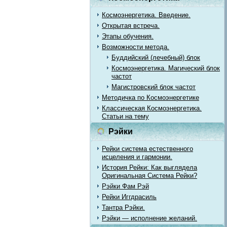
Космоэнергетика. Введение.
Открытая встреча.
Этапы обучения.
Возможности метода.
Буддийский (лечебный) блок
Космоэнергетика. Магический блок
частот
Магистровский блок частот
Методичка по Космоэнергетике
Классическая Космоэнергетика.
Статьи на тему
Рэйки
Рейки система естественного
исцеления и гармонии.
История Рейки: Как выглядела
Оригинальная Система Рейки?
Рэйки Фам Рэй
Рейки Иггдрасиль
Тантра Рэйки.
Рэйки — исполнение желаний.