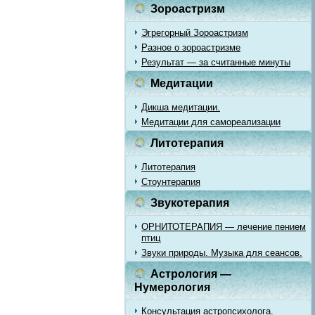
Зороастризм
Эгрегорный Зороастризм
Разное о зороастризме
Результат — за считанные минуты
Медитации
Дикша медитации.
Медитации для самореализации
Литотерапия
Литотерапия
Стоунтерапия
Звукотерапия
ОРНИТОТЕРАПИЯ — лечение пением
птиц
Звуки природы. Музыка для сеансов.
Астрология —
Нумерология
Консультация астропсихолога.