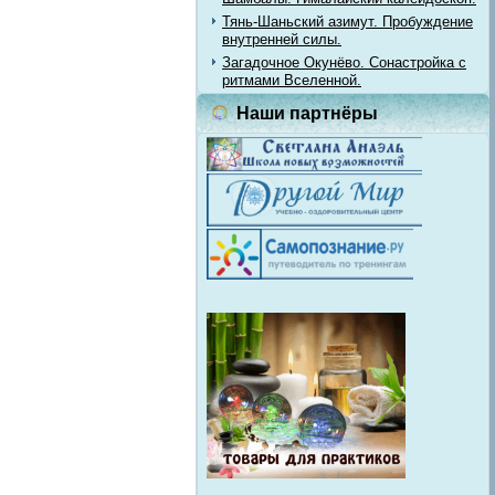
Тянь-Шаньский азимут. Пробуждение
внутренней силы.
Загадочное Окунёво. Сонастройка с
ритмами Вселенной.
Наши партнёры