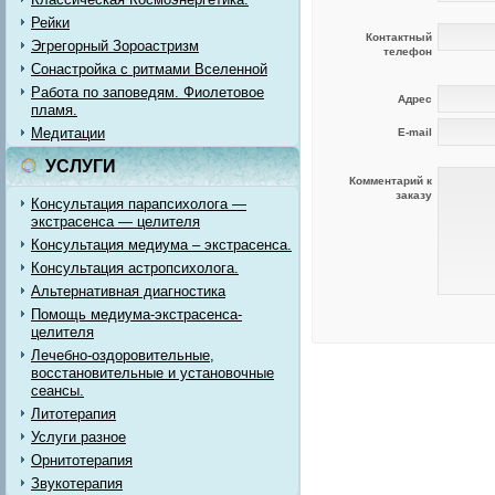
Рейки
Контактный
Эгрегорный Зороастризм
телефон
Сонастройка с ритмами Вселенной
Работа по заповедям. Фиолетовое
Адрес
пламя.
Медитации
E-mail
УСЛУГИ
Комментарий к
заказу
Консультация парапсихолога —
экстрасенса — целителя
Консультация медиума – экстрасенса.
Консультация астропсихолога.
Альтернативная диагностика
Помощь медиума-экстрасенса-
целителя
Лечебно-оздоровительные,
восстановительные и установочные
сеансы.
Литотерапия
Услуги разное
Орнитотерапия
Звукотерапия