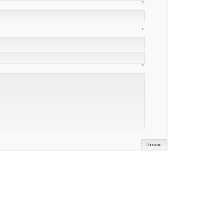
*
*
*