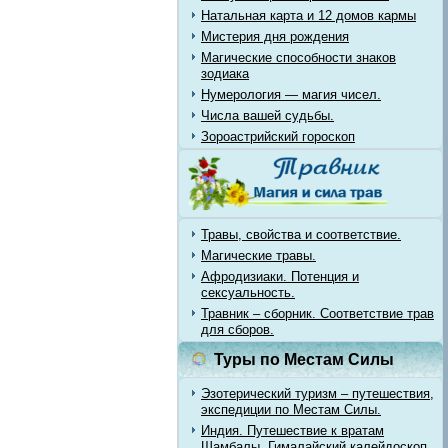
Натальная карта и 12 домов кармы
Мистерия дня рождения
Магические способности знаков
зодиака
Нумерология — магия чисел.
Числа вашей судьбы.
Зороастрийский гороскоп
Травы, свойства и соответствие.
Магические травы.
Афродизиаки. Потенция и
сексуальность.
Травник – сборник. Соответствие трав
для сборов.
Туры по Местам Силы
Эзотерический туризм – путешествия,
экспедиции по Местам Силы.
Индия. Путешествие к вратам
Шамбалы. Гималайский калейдоскоп.