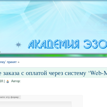
ney’ принят
»
заказа с оплатой через систему ‘Web-
18
|
Автор:
ните эту форму: