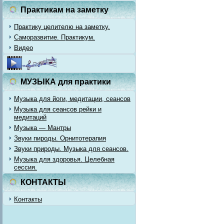
Практикам на заметку
Практику целителю на заметку.
Саморазвитие. Практикум.
Видео
МУЗЫКА для практики
Музыка для йоги, медитации, сеансов
Музыка для сеансов рейки и
медитаций
Музыка — Мантры
Звуки пироды. Орнитотерапия
Звуки природы. Музыка для сеансов.
Музыка для здоровья. Целебная
сессия.
КОНТАКТЫ
Контакты