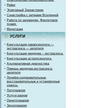
Рейки
Эгрегорный Зороастризм
Сонастройка с ритмами Вселенной
Работа по заповедям. Фиолетовое
пламя.
Медитации
УСЛУГИ
Консультация парапсихолога —
экстрасенса — целителя
Консультация медиума – экстрасенса.
Консультация астропсихолога.
Альтернативная диагностика
Помощь медиума-экстрасенса-
целителя
Лечебно-оздоровительные,
восстановительные и установочные
сеансы.
Литотерапия
Услуги разное
Орнитотерапия
Звукотерапия