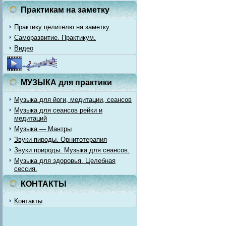
Практикам на заметку
Практику целителю на заметку.
Саморазвитие. Практикум.
Видео
МУЗЫКА для практики
Музыка для йоги, медитации, сеансов
Музыка для сеансов рейки и
медитаций
Музыка — Мантры
Звуки пироды. Орнитотерапия
Звуки природы. Музыка для сеансов.
Музыка для здоровья. Целебная
сессия.
КОНТАКТЫ
Контакты