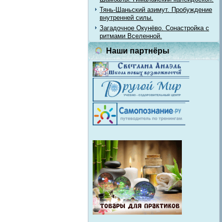
Тянь-Шаньский азимут. Пробуждение
внутренней силы.
Загадочное Окунёво. Сонастройка с
ритмами Вселенной.
Наши партнёры