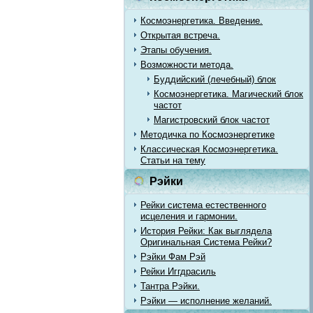
Космоэнергетика. Введение.
Открытая встреча.
Этапы обучения.
Возможности метода.
Буддийский (лечебный) блок
Космоэнергетика. Магический блок
частот
Магистровский блок частот
Методичка по Космоэнергетике
Классическая Космоэнергетика.
Статьи на тему
Рэйки
Рейки система естественного
исцеления и гармонии.
История Рейки: Как выглядела
Оригинальная Система Рейки?
Рэйки Фам Рэй
Рейки Иггдрасиль
Тантра Рэйки.
Рэйки — исполнение желаний.