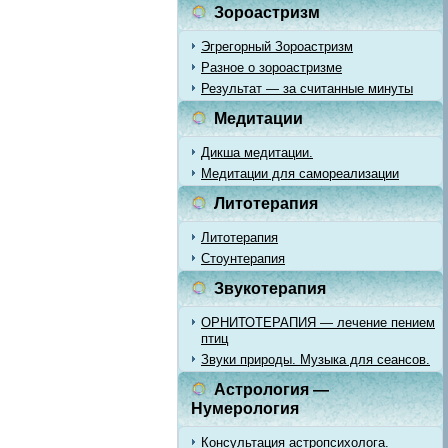
Зороастризм
Эгрегорный Зороастризм
Разное о зороастризме
Результат — за считанные минуты
Медитации
Дикша медитации.
Медитации для самореализации
Литотерапия
Литотерапия
Стоунтерапия
Звукотерапия
ОРНИТОТЕРАПИЯ — лечение пением
птиц
Звуки природы. Музыка для сеансов.
Астрология —
Нумерология
Консультация астропсихолога.