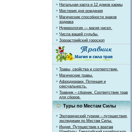
Натальная карта и 12 домов кармы
Мистерия дня рождения
Магические способности знаков
зодиака
Нумерология — магия чисел.
Числа вашей судьбы.
Зороастрийский гороскоп
Травы, свойства и соответствие.
Магические травы.
Афродизиаки. Потенция и
сексуальность.
Травник – сборник. Соответствие трав
для сборов.
Туры по Местам Силы
Эзотерический туризм – путешествия,
экспедиции по Местам Силы.
Индия. Путешествие к вратам
Шамбалы. Гималайский калейдоскоп.