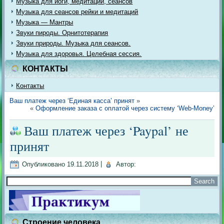
Музыка для йоги, медитации, сеансов
Музыка для сеансов рейки и медитаций
Музыка — Мантры
Звуки пироды. Орнитотерапия
Звуки природы. Музыка для сеансов.
Музыка для здоровья. Целебная сессия.
КОНТАКТЫ
Контакты
Ваш платеж через ‘Единая касса’ принят
»
«
Оформление заказа с оплатой через систему ‘Web-Money’
Ваш платеж через ‘Paypal’ не
принят
Опубликовано
19.11.2018
|
Автор:
Строение человека