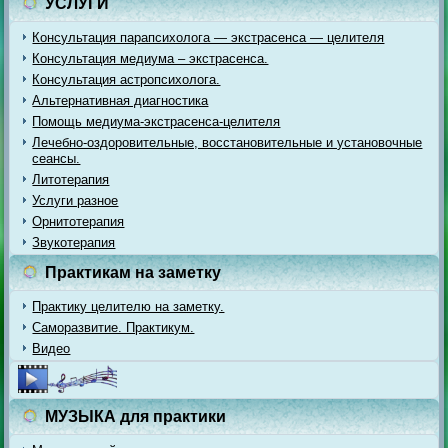
УСЛУГИ
Консультация парапсихолога — экстрасенса — целителя
Консультация медиума – экстрасенса.
Консультация астропсихолога.
Альтернативная диагностика
Помощь медиума-экстрасенса-целителя
Лечебно-оздоровительные, восстановительные и установочные
сеансы.
Литотерапия
Услуги разное
Орнитотерапия
Звукотерапия
Практикам на заметку
Практику целителю на заметку.
Саморазвитие. Практикум.
Видео
МУЗЫКА для практики