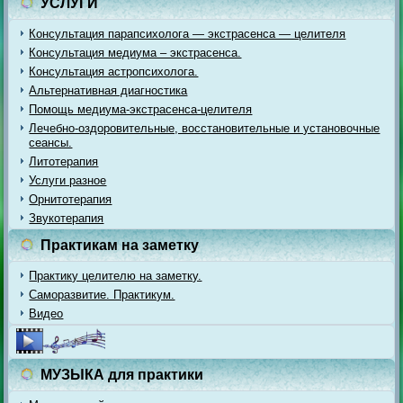
УСЛУГИ
Консультация парапсихолога — экстрасенса — целителя
Консультация медиума – экстрасенса.
Консультация астропсихолога.
Альтернативная диагностика
Помощь медиума-экстрасенса-целителя
Лечебно-оздоровительные, восстановительные и установочные
сеансы.
Литотерапия
Услуги разное
Орнитотерапия
Звукотерапия
Практикам на заметку
Практику целителю на заметку.
Саморазвитие. Практикум.
Видео
МУЗЫКА для практики