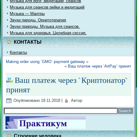
Музыка для йоги, медитации, сеансов
Музыка для сеансов рейки и медитаций
Музыка — Мантры
Звуки пироды. Орнитотерапия
Звуки природы. Музыка для сеансов.
Музыка для здоровья. Целебная сессия.
КОНТАКТЫ
Контакты
Making order using `GMO` payment gateway
»
«
Ваш платеж через ‘ArtPay’ принят
Ваш платеж через `Криптонатор`
принят
Опубликовано
19.11.2018
|
Автор:
Строение человека