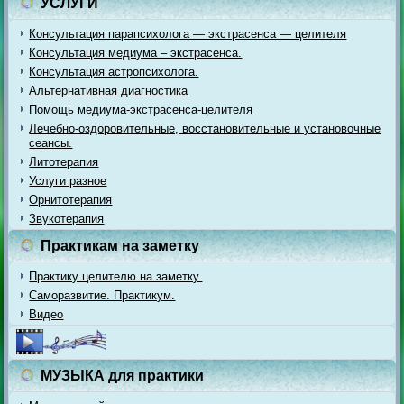
УСЛУГИ
Консультация парапсихолога — экстрасенса — целителя
Консультация медиума – экстрасенса.
Консультация астропсихолога.
Альтернативная диагностика
Помощь медиума-экстрасенса-целителя
Лечебно-оздоровительные, восстановительные и установочные
сеансы.
Литотерапия
Услуги разное
Орнитотерапия
Звукотерапия
Практикам на заметку
Практику целителю на заметку.
Саморазвитие. Практикум.
Видео
МУЗЫКА для практики