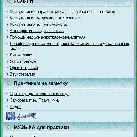
УСЛУГИ
Консультация парапсихолога — экстрасенса — целителя
Консультация медиума – экстрасенса.
Консультация астропсихолога.
Альтернативная диагностика
Помощь медиума-экстрасенса-целителя
Лечебно-оздоровительные, восстановительные и установочные
сеансы.
Литотерапия
Услуги разное
Орнитотерапия
Звукотерапия
Практикам на заметку
Практику целителю на заметку.
Саморазвитие. Практикум.
Видео
МУЗЫКА для практики