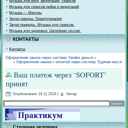
Музыка для йоги, медитации, сеансов
Музыка для сеансов рейки и медитаций
Музыка — Мантры
Звуки пироды. Орнитотерапия
Звуки природы. Музыка для сеансов.
Музыка для здоровья. Целебная сессия.
КОНТАКТЫ
Контакты
Оформление заказа через систему Yandex деньги
»
«
Оформление заказа с оплатой через систему ‘Единая касса’
Ваш платеж через ‘SOFORT’
принят
Опубликовано
19.11.2018
|
Автор:
Строение человека