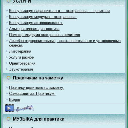
УСЛУГИ
Консультация парапсихолога — экстрасенса — целителя
Консультация медиума – экстрасенса.
Консультация астропсихолога.
Альтернативная диагностика
Помощь медиума-экстрасенса-целителя
Лечебно-оздоровительные, восстановительные и установочные
сеансы.
Литотерапия
Услуги разное
Орнитотерапия
Звукотерапия
Практикам на заметку
Практику целителю на заметку.
Саморазвитие. Практикум.
Видео
МУЗЫКА для практики