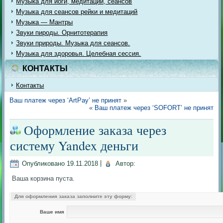
Музыка для йоги, медитации, сеансов
Музыка для сеансов рейки и медитаций
Музыка — Мантры
Звуки пироды. Орнитотерапия
Звуки природы. Музыка для сеансов.
Музыка для здоровья. Целебная сессия.
КОНТАКТЫ
Контакты
Ваш платеж через ‘ArtPay’ не принят
»
«
Ваш платеж через ‘SOFORT’ не принят
Оформление заказа через
систему Yandex деньги
Опубликовано
19.11.2018
|
Автор:
Ваша корзина пуста.
Для оформления заказа заполните эту форму:
Ваше имя