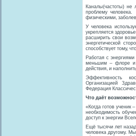
Каналы(частоты) не 
проблему человека.
физическими, заболев
У человека использ
укрепляется здоровье
расширить свои возмо
энергетической стор
способствует тому, ч
Работая с энергиями
меньшим – флоре и 
действия, и наполнит
Эффективность кос
Организацией Здрав
Федерация Классичес
Что даёт возможнос
«Когда готов ученик –
необходимость обуче
доступ к энергии Все
Ещё тысячи лет наза
человека другому. М