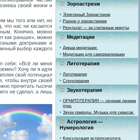
Зороастризм
хозяева своей жизни и
Эгрегорный Зороастризм
им мы того или нет, но
Разное о зороастризме
, что нас не касаются
Результат — за считанные минуты
мным. Конечно, можно
Медитации
нет как раньше», можно
иозными доктринами и
Дикша медитации.
личный выбор каждого
Медитации для самореализации
л себя: «Всё ли меня
Литотерапия
ремен? Хочу ли я идти
Литотерапия
репляя свой потенциал
я, чтобы внутри своей
Стоунтерапия
ожно прочитать тысячи
Звукотерапия
чего не сделал, а лишь
ОРНИТОТЕРАПИЯ — лечение пением
птиц
Звуки природы. Музыка для сеансов.
Астрология —
Нумерология
Консультация астропсихолога.