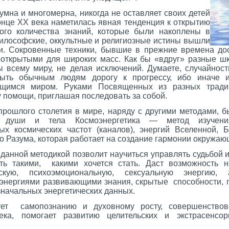
умна и многомерна, никогда не оставляет своих детей
онце ХХ века наметилась явная тенденция к открытию
ого количества знаний, которые были накоплены в
илософские, оккультные и религиозные истины вышли
и. Сокровенные техники, бывшие в прежние времена дос
открытыми для широких масс. Как бы «вдруг» разные ш
ы всему миру, не делая исключений. Думаете, случайнос
ыть обычным людям дорогу к прогрессу, ибо иначе 
ющимся миром. Руками Посвященных из разных тради
 помощи, приглашая последовать за собой.
 прошлого столетия в мире, наряду с другими методами, 
я души и тела Космоэнергетика — метод изучени
х космических частот (каналов), энергий Вселенной, 
 Разума, которая работает на создание гармонии окружаю
данной методикой позволит научиться управлять судьбой и
ыть такими, какими хочется стать. Даст возможность н
скую, психоэмоциональную, сексуальную энергию,
 энергиями развивающими знания, скрытые способности, п
начальных энергетических данных.
вует самопознанию и духовному росту, совершенство
ека, помогает развитию целительских и экстрасенсо