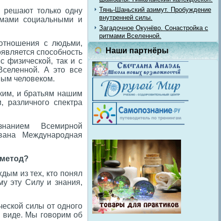
Тянь-Шаньский азимут. Пробуждение
е решают только одну
внутренней силы.
емами социальными и
Загадочное Окунёво. Сонастройка с
ритмами Вселенной.
 отношения с людьми,
Наши партнёры
оявляется способность
с физической, так и с
Вселенной. А это все
ным человеком.
зким, и братьям нашим
 различного спектра
изнанием Всемирной
ована Международная
 метод?
ждым из тех, кто понял
му эту Силу и знания,
ческой силы от одного
м виде. Мы говорим об