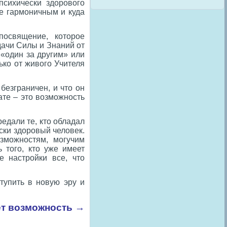
сихически здорового
ее гармоничным и куда
освящение, которое
дачи Силы и Знаний от
 «один за другим» или
ко от живого Учителя
безграничен, и что он
ате – это возможность
едали те, кто обладал
ски здоровый человек.
озможностям, могучим
 того, кто уже имеет
е настройки все, что
тупить в новую эру и
ёт возможность →