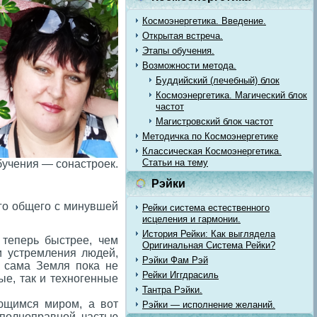
Космоэнергетика. Введение.
Открытая встреча.
Этапы обучения.
Возможности метода.
Буддийский (лечебный) блок
Космоэнергетика. Магический блок
частот
Магистровский блок частот
Методичка по Космоэнергетике
Классическая Космоэнергетика.
Статьи на тему
бучения — сонастроек.
Рэйки
его общего с минувшей
Рейки система естественного
исцеления и гармонии.
История Рейки: Как выглядела
 теперь быстрее, чем
Оригинальная Система Рейки?
и устремления людей,
Рэйки Фам Рэй
е сама Земля пока не
Рейки Иггдрасиль
ые, так и техногенные
Тантра Рэйки.
яющимся миром, а вот
Рэйки — исполнение желаний.
 полноправной частью