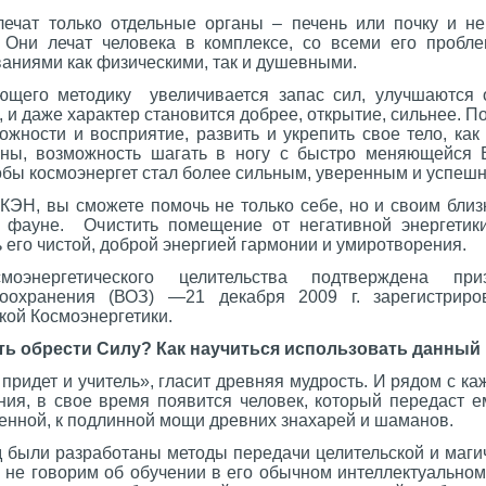
лечат только отдельные органы – печень или почку и н
 Они лечат человека в комплексе, со всеми его пробл
аниями как физическими, так и душевными.
ующего методику увеличивается запас сил, улучшаются
, и даже характер становится добрее, открытие, сильнее. П
жности и восприятие, развить и укрепить свое тело, как 
оны, возможность шагать в ногу с быстро меняющейся 
тобы космоэнергет стал более сильным, уверенным и успеш
 КЭН, вы сможете помочь не только себе, но и своим бли
фауне. Очистить помещение от негативной энергетики,
ь его чистой, доброй энергией гармонии и умиротворения.
моэнергетического целительства подтверждена пр
оохранения (ВОЗ) —21 декабря 2009 г. зарегистрир
кой Космоэнергетики.
ть обрести Силу? Как научиться использовать данный
 придет и учитель», гласит древняя мудрость. И рядом с ка
ния, в свое время появится человек, который передаст е
ленной, к подлинной мощи древних знахарей и шаманов.
д были разработаны методы передачи целительской и маги
ы не говорим об обучении в его обычном интеллектуально