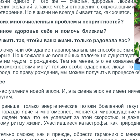
зни одного и того же — счастья, здоровья, любви,
нения желаний, а также чтобы отношения с окружающими
ворение. Но в жизни не всегда бывает так, как хочется.
воих многочисленных проблем и неприятностей?
янное здоровье себе и помочь близким?
 жить так, чтобы ваша жизнь только радовала вас?
лочку или обладание паранормальными способностями,
орые. Но к сожаленью волшебных палочек не существует
тим чудом с рождения. Тем не менее, это не означает,
возможностями могут только особо одаренные люди. То,
рода, по праву рождения, мы можем получить в процессе о
ее
аступления новой эпохи. И, эта смена эпох не имеет нич
ругим.
 раньше, только энергетические потоки Вселенной текут
 гораздо ярче и многомернее, меняется мироощущение 
людей пока что не успевает за этой скоростью, и даж
вому ритму жизни. Участившиеся катастрофы, как природн
тельно сможет, как и прежде, обрести гармонию с мен
оит самому ответить на вопрос о том, является ли оно