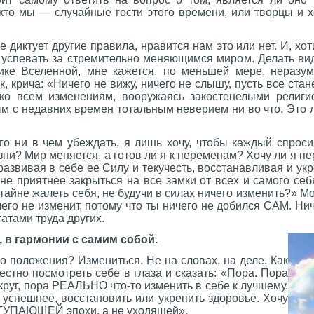
 кто мы — случайные гости этого времени, или творцы и 
 диктует другие правила, нравится нам это или нет. И, хот
 успевать за стремительно меняющимся миром. Делать вид
ике Вселенной, мне кажется, по меньшей мере, неразу
к, крича: «Ничего не вижу, ничего не слышу, пусть все ста
 ко всем изменениям, вооружаясь закостенелыми религ
м с недавних времен тотальным неверием ни во что. Это 
го ни в чем убеждать, я лишь хочу, чтобы каждый спроси
зни? Мир меняется, а готов ли я к переменам? Хочу ли я пе
 развивая в себе ее Силу и текучесть, восстанавливая и ук
не приятнее закрыться на все замки от всех и самого себ
тайне жалеть себя, не будучи в силах ничего изменить?» М
чего не изменит, потому что ты ничего не добился САМ. Ни
атами труда других.
 в гармонии с самим собой.
го положения? Измениться. Не на словах, на деле. Как
стно посмотреть себе в глаза и сказать: «Пора. Пора
круг, пора РЕАЛЬНО что-то изменить в себе к лучшему.
, успешнее, восстановить или укрепить здоровье. Хочу
ТУПАЮЩЕЙ эпохи, а не уходящей».