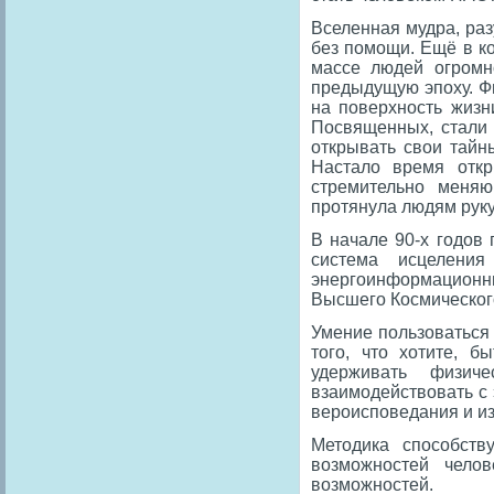
Вселенная мудра, раз
без помощи. Ещё в к
массе людей огромн
предыдущую эпоху. Ф
на поверхность жизн
Посвященных, стали 
открывать свои тайн
Настало время откр
стремительно меня
протянула людям руку
В начале 90-х годов
система исцелени
энергоинформационны
Высшего Космического
Умение пользоваться 
того, что хотите, б
удерживать физиче
взаимодействовать с
вероисповедания и из
Методика способст
возможностей челов
возможностей.