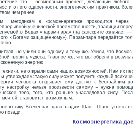
ретение это – безмолвный процесс, делающий любого п
мости от его одаренности, энергетическим практиком, бол
твом чем ранее.
ым методикам в космоэнергетике проводится через п
непрерывной ученической преемственности, традиции пере
менуемой в Ведах «парам-пара» (на санскрите означает —
ого к Богами защищённому»). Парам-пара передаётся толь
 очно.
ителя, но учили они одному и тому же. Учили, что Космос 
бной творить чудеса. Главное же, что мы обрели в результ
есконечную энергию.
техники, не открыли сами наших возможностей. Нам их пер
мы утверждаем: такую силу может получить каждый психиче
нергии человека открывает ему доступ к бескрайним в
ту настройку нельзя произвести самому – нужна помощь
ическое тело, того, кто раньше унаследовал силу. Посл
 мечтой, становится возможным.
нергетику Вселенная дала людям Шанс. Шанс успеть вс
ко позади.
Космоэнергетика да