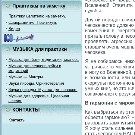
Вселенной. Ответить
Практикам на заметку
судьбы.
Практику целителю на заметку.
Другой порядок в мире
Саморазвитие. Практикум.
человечество должно
Видео
изменения в энергет
прятать голову в песо
проявлять агрессию
ставшим очень модны
МУЗЫКА для практики
человека.
Музыка для йоги, медитации, сеансов
Я не собираюсь нико
Музыка для сеансов рейки и
устраивает в моей жи
медитаций
в ногу со Вселенной,
Музыка — Мантры
и возможности, или м
скорлупы постоянно в
Звуки пироды. Орнитотерапия
умных книг, но это ни
Звуки природы. Музыка для сеансов.
ознакомился с результ
Музыка для здоровья. Целебная
сессия.
В гармонии с миром,
КОНТАКТЫ
Как выбраться из это
обрести гармонию? Че
Контакты
разорвать замкнутый 
Я хочу стать сильнее
стать человеком НАС