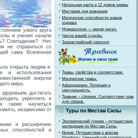
Натальная карта и 12 домов кармы
Мистерия дня рождения
Магические способности знаков
зодиака
Нумерология — магия чисел.
тоянием узкого круга
колы и учения начали
Числа вашей судьбы.
ть? Совпадение? Нет.
Зороастрийский гороскоп
им не справиться со
ций сама Вселенная
была открыта людям и
я и использования
Травы, свойства и соответствие.
Божественной энергии
Магические травы.
щего мира.
Афродизиаки. Потенция и
сексуальность.
 здоровьем, достигать
Травник – сборник. Соответствие трав
аходить, укреплять и
для сборов.
 а также научиться
амять, независимо от
Туры по Местам Силы
Эзотерический туризм – путешествия,
ванию и расширению
экспедиции по Местам Силы.
рных способностей и
Индия. Путешествие к вратам
Шамбалы. Гималайский калейдоскоп.