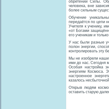
обретении Силы. Об
человека, вне зависи
более сильным сущес
Обучение уникальн
передаётся по цепи 
Учителя к ученику, и
«от Богами защищённ
его ученикам и только
У нас были разные уч
полон энергии, спосо
контролировать эту б
Мы не изобрели наши 
ими до нас. Сегодня 
Особая настройка э
энергиям Космоса. Э
настроенное энергет
казалось несбыточной
Открыв людям космоэ
оставить старую дале