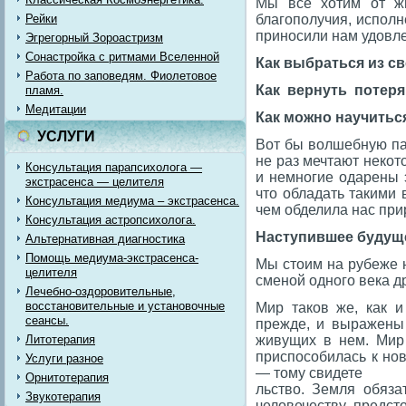
Мы все хотим от жи
Рейки
благополучия, испол
приносили нам удовлет
Эгрегорный Зороастризм
Сонастройка с ритмами Вселенной
Как выбраться из с
Работа по заповедям. Фиолетовое
Как вернуть потер
пламя.
Медитации
Как можно научиться
УСЛУГИ
Вот бы волшебную па
не раз мечтают некот
Консультация парапсихолога —
и немногие одарены э
экстрасенса — целителя
что обладать такими 
Консультация медиума – экстрасенса.
чем обделила нас при
Консультация астропсихолога.
Наступившее будущ
Альтернативная диагностика
Помощь медиума-экстрасенса-
Мы стоим на рубеже н
целителя
сменой одного века д
Лечебно-оздоровительные,
восстановительные и установочные
Мир таков же, как и
сеансы.
прежде, и выражены
Литотерапия
живущих в нем. Мир 
приспособилась к но
Услуги разное
— тому свидете
Орнитотерапия
льство. Земля обяза
Звукотерапия
человечеству предст