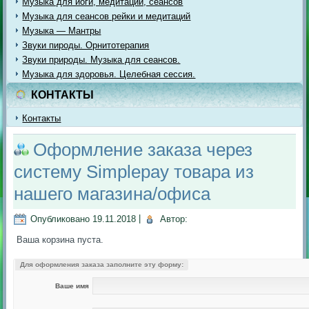
Музыка для йоги, медитации, сеансов
Музыка для сеансов рейки и медитаций
Музыка — Мантры
Звуки пироды. Орнитотерапия
Звуки природы. Музыка для сеансов.
Музыка для здоровья. Целебная сессия.
КОНТАКТЫ
Контакты
Оформление заказа через
систему Simplepay товара из
нашего магазина/офиса
Опубликовано
19.11.2018
|
Автор:
Ваша корзина пуста.
Для оформления заказа заполните эту форму:
Ваше имя