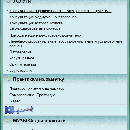
УСЛУГИ
Консультация парапсихолога — экстрасенса — целителя
Консультация медиума – экстрасенса.
Консультация астропсихолога.
Альтернативная диагностика
Помощь медиума-экстрасенса-целителя
Лечебно-оздоровительные, восстановительные и установочные
сеансы.
Литотерапия
Услуги разное
Орнитотерапия
Звукотерапия
Практикам на заметку
Практику целителю на заметку.
Саморазвитие. Практикум.
Видео
МУЗЫКА для практики