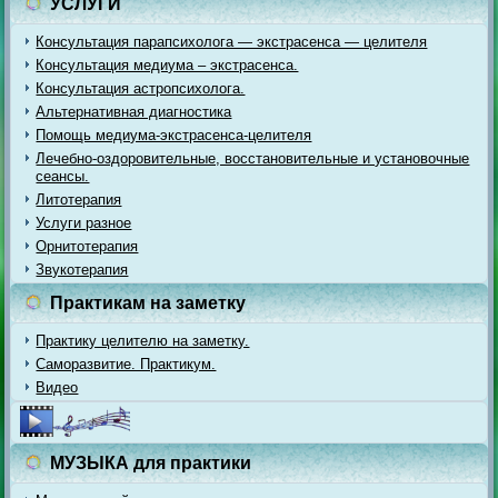
УСЛУГИ
Консультация парапсихолога — экстрасенса — целителя
Консультация медиума – экстрасенса.
Консультация астропсихолога.
Альтернативная диагностика
Помощь медиума-экстрасенса-целителя
Лечебно-оздоровительные, восстановительные и установочные
сеансы.
Литотерапия
Услуги разное
Орнитотерапия
Звукотерапия
Практикам на заметку
Практику целителю на заметку.
Саморазвитие. Практикум.
Видео
МУЗЫКА для практики