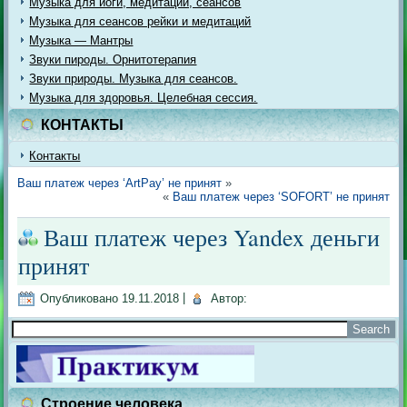
Музыка для йоги, медитации, сеансов
Музыка для сеансов рейки и медитаций
Музыка — Мантры
Звуки пироды. Орнитотерапия
Звуки природы. Музыка для сеансов.
Музыка для здоровья. Целебная сессия.
КОНТАКТЫ
Контакты
Ваш платеж через ‘ArtPay’ не принят
»
«
Ваш платеж через ‘SOFORT’ не принят
Ваш платеж через Yandex деньги
принят
Опубликовано
19.11.2018
|
Автор:
Строение человека