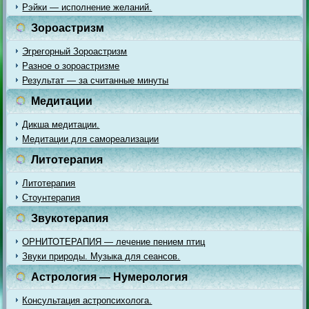
Рэйки — исполнение желаний.
Зороастризм
Эгрегорный Зороастризм
Разное о зороастризме
Результат — за считанные минуты
Медитации
Дикша медитации.
Медитации для самореализации
Литотерапия
Литотерапия
Стоунтерапия
Звукотерапия
ОРНИТОТЕРАПИЯ — лечение пением птиц
Звуки природы. Музыка для сеансов.
Астрология — Нумерология
Консультация астропсихолога.