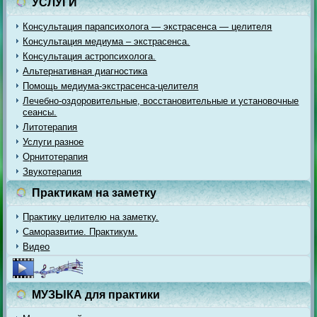
УСЛУГИ
Консультация парапсихолога — экстрасенса — целителя
Консультация медиума – экстрасенса.
Консультация астропсихолога.
Альтернативная диагностика
Помощь медиума-экстрасенса-целителя
Лечебно-оздоровительные, восстановительные и установочные
сеансы.
Литотерапия
Услуги разное
Орнитотерапия
Звукотерапия
Практикам на заметку
Практику целителю на заметку.
Саморазвитие. Практикум.
Видео
МУЗЫКА для практики