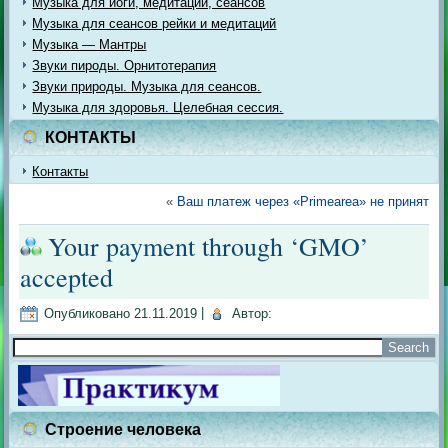
Музыка для йоги, медитации, сеансов
Музыка для сеансов рейки и медитаций
Музыка — Мантры
Звуки пироды. Орнитотерапия
Звуки природы. Музыка для сеансов.
Музыка для здоровья. Целебная сессия.
КОНТАКТЫ
Контакты
«
Ваш платеж через «Primearea» не принят
Your payment through ‘GMO’
accepted
Опубликовано
21.11.2019
|
Автор:
Строение человека