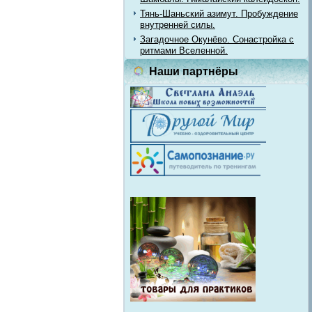
Тянь-Шаньский азимут. Пробуждение
внутренней силы.
Загадочное Окунёво. Сонастройка с
ритмами Вселенной.
Наши партнёры