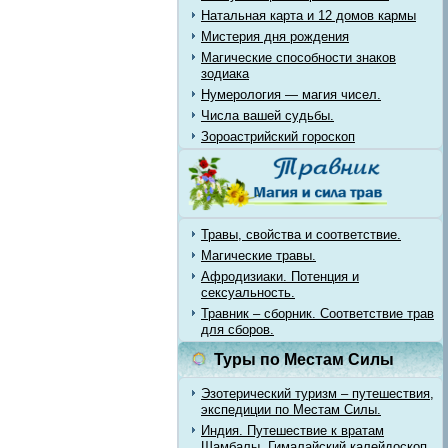
Натальная карта и 12 домов кармы
Мистерия дня рождения
Магические способности знаков
зодиака
Нумерология — магия чисел.
Числа вашей судьбы.
Зороастрийский гороскоп
Травы, свойства и соответствие.
Магические травы.
Афродизиаки. Потенция и
сексуальность.
Травник – сборник. Соответствие трав
для сборов.
Туры по Местам Силы
Эзотерический туризм – путешествия,
экспедиции по Местам Силы.
Индия. Путешествие к вратам
Шамбалы. Гималайский калейдоскоп.