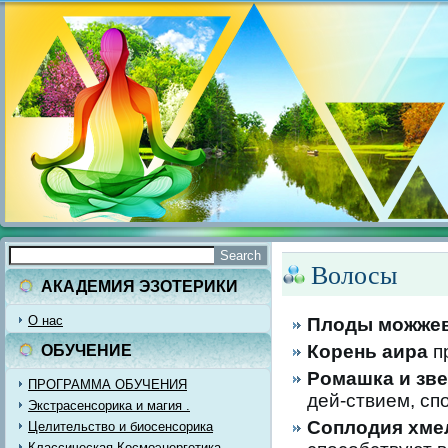
Волосы
АКАДЕМИЯ ЭЗОТЕРИКИ
О нас
Плоды можже
Корень аира
п
ОБУЧЕНИЕ
Ромашка и зв
ПРОГРАММА ОБУЧЕНИЯ
дей-ствием, сп
Экстрасенсорика и магия .
Соплодия хме
Целительство и биосенсорика
Классическая Космоэнергетика.