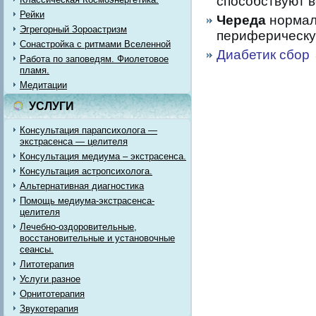
способствуют в
Рейки
Череда
нормал
Эгрегорный Зороастризм
периферическую
Сонастройка с ритмами Вселенной
Диабетик сбор
Работа по заповедям. Фиолетовое
пламя.
Медитации
УСЛУГИ
Консультация парапсихолога —
экстрасенса — целителя
Консультация медиума – экстрасенса.
Консультация астропсихолога.
Альтернативная диагностика
Помощь медиума-экстрасенса-
целителя
Лечебно-оздоровительные,
восстановительные и установочные
сеансы.
Литотерапия
Услуги разное
Орнитотерапия
Звукотерапия