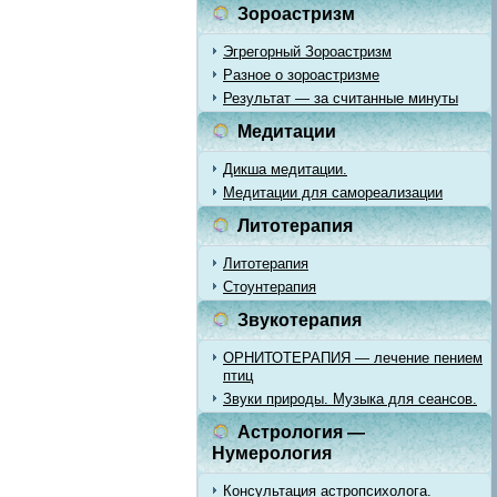
Зороастризм
Эгрегорный Зороастризм
Разное о зороастризме
Результат — за считанные минуты
Медитации
Дикша медитации.
Медитации для самореализации
Литотерапия
Литотерапия
Стоунтерапия
Звукотерапия
ОРНИТОТЕРАПИЯ — лечение пением
птиц
Звуки природы. Музыка для сеансов.
Астрология —
Нумерология
Консультация астропсихолога.