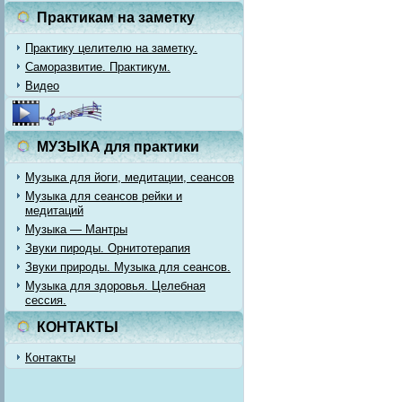
Практикам на заметку
Практику целителю на заметку.
Саморазвитие. Практикум.
Видео
МУЗЫКА для практики
Музыка для йоги, медитации, сеансов
Музыка для сеансов рейки и
медитаций
Музыка — Мантры
Звуки пироды. Орнитотерапия
Звуки природы. Музыка для сеансов.
Музыка для здоровья. Целебная
сессия.
КОНТАКТЫ
Контакты