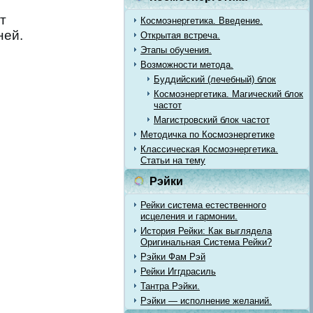
т
Космоэнергетика. Введение.
ней.
Открытая встреча.
Этапы обучения.
Возможности метода.
Буддийский (лечебный) блок
Космоэнергетика. Магический блок
частот
Магистровский блок частот
Методичка по Космоэнергетике
Классическая Космоэнергетика.
Статьи на тему
Рэйки
Рейки система естественного
исцеления и гармонии.
История Рейки: Как выглядела
Оригинальная Система Рейки?
Рэйки Фам Рэй
Рейки Иггдрасиль
Тантра Рэйки.
Рэйки — исполнение желаний.