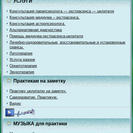
УСЛУГИ
Консультация парапсихолога — экстрасенса — целителя
Консультация медиума – экстрасенса.
Консультация астропсихолога.
Альтернативная диагностика
Помощь медиума-экстрасенса-целителя
Лечебно-оздоровительные, восстановительные и установочные
сеансы.
Литотерапия
Услуги разное
Орнитотерапия
Звукотерапия
Практикам на заметку
Практику целителю на заметку.
Саморазвитие. Практикум.
Видео
МУЗЫКА для практики