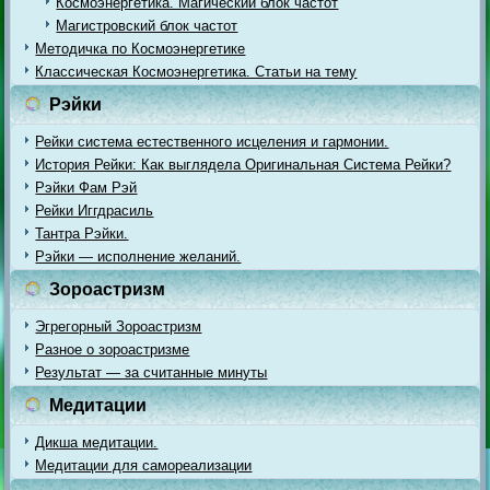
Космоэнергетика. Магический блок частот
Магистровский блок частот
Методичка по Космоэнергетике
Классическая Космоэнергетика. Статьи на тему
Рэйки
Рейки система естественного исцеления и гармонии.
История Рейки: Как выглядела Оригинальная Система Рейки?
Рэйки Фам Рэй
Рейки Иггдрасиль
Тантра Рэйки.
Рэйки — исполнение желаний.
Зороастризм
Эгрегорный Зороастризм
Разное о зороастризме
Результат — за считанные минуты
Медитации
Дикша медитации.
Медитации для самореализации