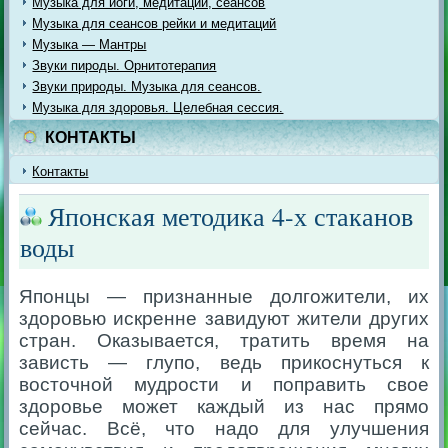
Музыка для йоги, медитации, сеансов
Музыка для сеансов рейки и медитаций
Музыка — Мантры
Звуки пироды. Орнитотерапия
Звуки природы. Музыка для сеансов.
Музыка для здоровья. Целебная сессия.
КОНТАКТЫ
Контакты
Японская методика 4-х стаканов
воды
Японцы — признанные долгожители, их
здоровью искренне завидуют жители других
стран. Оказывается, тратить время на
зависть — глупо, ведь прикоснуться к
восточной мудрости и поправить свое
здоровье может каждый из нас прямо
сейчас. Всё, что надо для улучшения