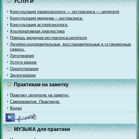
УСЛУГИ
Консультация парапсихолога — экстрасенса — целителя
Консультация медиума – экстрасенса.
Консультация астропсихолога.
Альтернативная диагностика
Помощь медиума-экстрасенса-целителя
Лечебно-оздоровительные, восстановительные и установочные
сеансы.
Литотерапия
Услуги разное
Орнитотерапия
Звукотерапия
Практикам на заметку
Практику целителю на заметку.
Саморазвитие. Практикум.
Видео
МУЗЫКА для практики