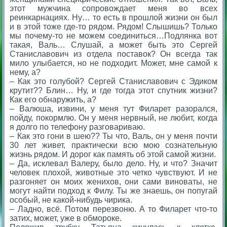
этот мужчина сопровождает меня во всех
реинкарнациях. Ну… то есть в прошлой жизни он был
и в этой тоже где-то рядом. Рядом! Слышишь? Только
мы почему-то не можем соединиться…Подлянка вот
такая, Валь… Слушай, а может быть это Сергей
Станиславович из отдела поставок? Он всегда так
мило улыбается, но не подходит. Может, мне самой к
нему, а?
– Как это голубой? Сергей Станиславович с Эдиком
крутит?? Блин… Ну, и где тогда этот спутник жизни?
Как его обнаружить, а?
– Валюша, извини, у меня тут Филарет разорался,
пойду, покормлю. Он у меня нервный, не любит, когда
я долго по телефону разговариваю.
– Как это гони в шею?? Ты что, Валь, он у меня почти
30 лет живет, практически всю мою сознательную
жизнь рядом. И дорог как память об этой самой жизни.
– Да, исклевал Валеру, было дело. Ну, и что? Значит
человек плохой, животные это четко чувствуют. И не
разгоняет он моих женихов, они сами виноваты, не
могут найти подход к Филу. Ты же знаешь, он попугай
особый, не какой-нибудь чирика.
– Ладно, всё. Потом перезвоню. А то Филарет что-то
затих, может, уже в обмороке.