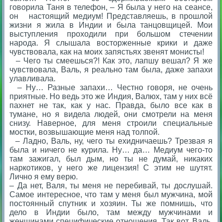
говорила Таня в телефон, – Я была у него на сеансе,
он настоящий медиум! Представляешь, в прошлой
жизни я жила в Индии и была танцовщицей. Мои
выступления проходили при большом стечении
народа. Я слышала восторженные крики и даже
чувствовала, как на моих запястьях звенят монисты!
– Чего ты смеешься?! Как это, лапшу вешал? Я же
чувствовала, Валь, я реально там была, даже запахи
улавливала.
– Ну… Разные запахи… Честно говоря, не очень
приятные. Но ведь это же Индия, Валюх, там у них всё
пахнет не так, как у нас. Правда, было все как в
тумане, но я видела людей, они смотрели на меня
снизу. Наверное, для меня строили специальные
мостки, возвышающие меня над толпой.
– Ладно, Валь, ну, чего ты ехидничаешь? Трезвая я
была и ничего не курила. Ну… да… Медиум чего-то
там зажигал, был дым, но ты не думай, никаких
наркотиков, у него же лицензия! С этим не шутят.
Лично я ему верю.
– Да нет, Валя, ты меня не перебивай, ты дослушай.
Самое интересное, что там у меня был мужчина, мой
постоянный спутник и хозяин. Ты же помнишь, что
дело в Индии было, там между мужчинами и
женщинами специфические отношения. Так вот, Валь,