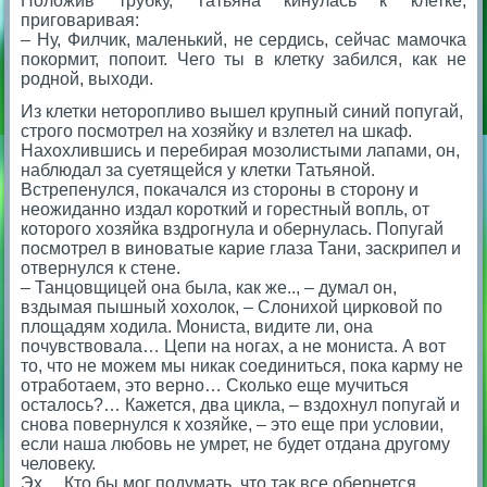
Положив трубку, Татьяна кинулась к клетке,
приговаривая:
– Ну, Филчик, маленький, не сердись, сейчас мамочка
покормит, попоит. Чего ты в клетку забился, как не
родной, выходи.
Из клетки неторопливо вышел крупный синий попугай,
строго посмотрел на хозяйку и взлетел на шкаф.
Нахохлившись и перебирая мозолистыми лапами, он,
наблюдал за суетящейся у клетки Татьяной.
Встрепенулся, покачался из стороны в сторону и
неожиданно издал короткий и горестный вопль, от
которого хозяйка вздрогнула и обернулась. Попугай
посмотрел в виноватые карие глаза Тани, заскрипел и
отвернулся к стене.
– Танцовщицей она была, как же.., – думал он,
вздымая пышный хохолок, – Слонихой цирковой по
площадям ходила. Мониста, видите ли, она
почувствовала… Цепи на ногах, а не мониста. А вот
то, что не можем мы никак соединиться, пока карму не
отработаем, это верно… Сколько еще мучиться
осталось?… Кажется, два цикла, – вздохнул попугай и
снова повернулся к хозяйке, – это еще при условии,
если наша любовь не умрет, не будет отдана другому
человеку.
Эх… Кто бы мог подумать, что так все обернется.