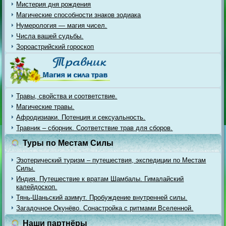
Мистерия дня рождения
Магические способности знаков зодиака
Нумерология — магия чисел.
Числа вашей судьбы.
Зороастрийский гороскоп
Травы, свойства и соответствие.
Магические травы.
Афродизиаки. Потенция и сексуальность.
Травник – сборник. Соответствие трав для сборов.
Туры по Местам Силы
Эзотерический туризм – путешествия, экспедиции по Местам
Силы.
Индия. Путешествие к вратам Шамбалы. Гималайский
калейдоскоп.
Тянь-Шаньский азимут. Пробуждение внутренней силы.
Загадочное Окунёво. Сонастройка с ритмами Вселенной.
Наши партнёры