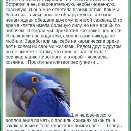
Встретил я ее, очаровательную, необыкновенную,
красивую. И она мне ответила взаимностью. Как мы
были счастливы, пока не обнаружилось, что моя
ненаглядная обещана другому, клятвой связана. В то
время клятва имела большую силу, но нам все было
нипочём, сбежали мы, прихватив кое-какие ценности.
И прокляли нас родители, словно сами никогда не
любили. Заработали мы себе на кармические орехи,
вот и колем их своими жизнями. Рядом друг с другом,
но не вместе. Потому что один из нас получает
реинкарнацию животного, а второй – человека-
хозяина. . Проклятые клятвопреступники…
Для человеческого
воплощения память о прошлых жизнях закрыта, а
заключенный в теле животного помнит всё…. Теперь
понимаю, почему слониха Калли смотрела на меня