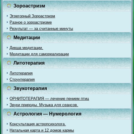
Зороастризм
Эгрегорный Зороастризм
Разное о зороастризме
Результат — за считанные минуты
Медитации
Дикша медитации.
Медитации для самореализации
Литотерапия
Литотерапия
Стоунтерапия
Звукотерапия
ОРНИТОТЕРАПИЯ — лечение пением птиц
Звуки природы. Музыка для сеансов.
Астрология — Нумерология
Консультация астропсихолога.
Натальная карта и 12 домов кармы