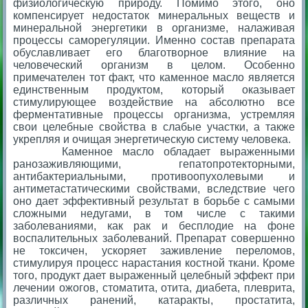
физиологическую природу. Помимо этого, оно
компенсирует недостаток минеральных веществ и
минеральной энергетики в организме, налаживая
процессы саморегуляции. Именно состав препарата
обуславливает его благотворное влияние на
человеческий организм в целом. Особенно
примечателен тот факт, что каменное масло является
единственным продуктом, который оказывает
стимулирующее воздействие на абсолютно все
ферментативные процессы организма, устремляя
свои целебные свойства в слабые участки, а также
укрепляя и очищая энергетическую систему человека.
Каменное масло обладает выраженными
ранозаживляющими, гепатопротекторными,
антибактериальными, противоопухолевыми и
антиметастатическими свойствами, вследствие чего
оно дает эффективный результат в борьбе с самыми
сложными недугами, в том числе с такими
заболеваниями, как рак и бесплодие на фоне
воспалительных заболеваний. Препарат совершенно
не токсичен, ускоряет заживление переломов,
стимулируя процесс нарастания костной ткани. Кроме
того, продукт дает выраженный целебный эффект при
лечении ожогов, стоматита, отита, диабета, плеврита,
различных ранений, катаракты, простатита,