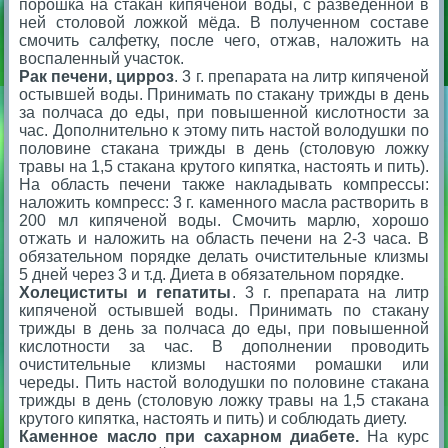
порошка на стакан кипяченой воды, с разведенной в
ней столовой ложкой мёда. В полученном составе
смочить салфетку, после чего, отжав, наложить на
воспаленный участок.
Рак печени, цирроз
. 3 г. препарата на литр кипяченой
остывшей воды. Принимать по стакану трижды в день
за полчаса до еды, при повышенной кислотности за
час. Дополнительно к этому пить настой володушки по
половине стакана трижды в день (столовую ложку
травы на 1,5 стакана крутого кипятка, настоять и пить).
На область печени также накладывать компрессы:
наложить компресс: 3 г. каменного масла растворить в
200 мл кипяченой воды. Смочить марлю, хорошо
отжать и наложить на область печени на 2-3 часа. В
обязательном порядке делать очистительные клизмы
5 дней через 3 и т.д. Диета в обязательном порядке.
Холециститы и гепатиты
. 3 г. препарата на литр
кипяченой остывшей воды. Принимать по стакану
трижды в день за полчаса до еды, при повышенной
кислотности за час. В дополнении проводить
очистительные клизмы настоями ромашки или
череды. Пить настой володушки по половине стакана
трижды в день (столовую ложку травы на 1,5 стакана
крутого кипятка, настоять и пить) и соблюдать диету.
Каменное масло при сахарном диабете.
На курс