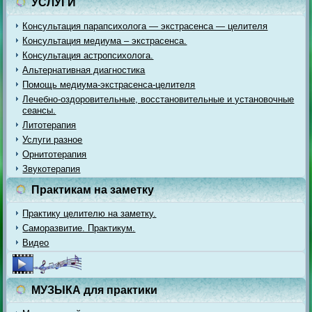
УСЛУГИ
Консультация парапсихолога — экстрасенса — целителя
Консультация медиума – экстрасенса.
Консультация астропсихолога.
Альтернативная диагностика
Помощь медиума-экстрасенса-целителя
Лечебно-оздоровительные, восстановительные и установочные
сеансы.
Литотерапия
Услуги разное
Орнитотерапия
Звукотерапия
Практикам на заметку
Практику целителю на заметку.
Саморазвитие. Практикум.
Видео
МУЗЫКА для практики