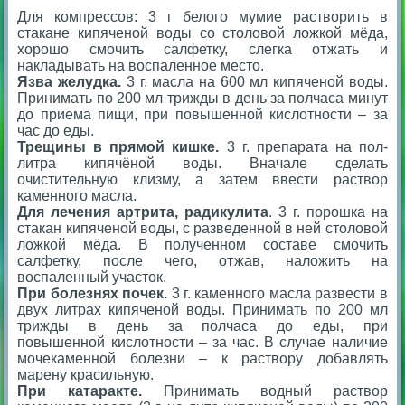
Для компрессов: 3 г белого мумие растворить в
стакане кипяченой воды со столовой ложкой мёда,
хорошо смочить салфетку, слегка отжать и
накладывать на воспаленное место.
Язва желудка.
3 г. масла на 600 мл кипяченой воды.
Принимать по 200 мл трижды в день за полчаса минут
до приема пищи, при повышенной кислотности – за
час до еды.
Трещины в прямой кишке.
3 г. препарата на пол-
литра кипячёной воды. Вначале сделать
очистительную клизму, а затем ввести раствор
каменного масла.
Для лечения артрита, радикулита
. 3 г. порошка на
стакан кипяченой воды, с разведенной в ней столовой
ложкой мёда. В полученном составе смочить
салфетку, после чего, отжав, наложить на
воспаленный участок.
При болезнях почек.
3 г. каменного масла развести в
двух литрах кипяченой воды. Принимать по 200 мл
трижды в день за полчаса до еды, при
повышенной кислотности – за час. В случае наличие
мочекаменной болезни – к раствору добавлять
марену красильную.
При катаракте.
Принимать водный раствор