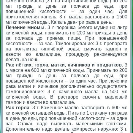
каменного масла (3 г. на литр кипяченой воды) по 200
мл трижды в день за полчаса до еды, при
повышенной кислотности – за один час. Для
приготовления капель: 3 г. масла растворить в 1500
мл кипяченой воды. Капать два-три раза в день.
Лечение миомы.
3 г. порошка белого мумие на литр
кипяченой воды, принимать по 200 мл трижды в день
за полчаса до приема пищи. При повышенной
кислотности – за час. Тампонирование: 3 г. препарата
на пол-литра кипячёной воды, смочить тампон и
ввести во влагалище, процедуру рекомендуется
делать на ночь.
Рак лёгких, горла, матки, яичников и придатков.
3
г. масла на 600 мл кипяченой воды. Принимать по 200
мл трижды в день за полчаса до еды, при
повышенной кислотности – за один час. При лечении
рака матки и яичников дополнительно осуществлять
тампонирование: 3 г. каменного масла на 500 мл
кипяченой воды. В растворе смочить марлевый
тампон и ввести во влагалище.
Рак горла.
3 г. Каменное масло растворить в 600 мл
кипяченой остывшей воды. Пить по 1 стакану три раза
в день до еды, при повышенной кислотности – за один
час. Стакан надо выпивать маленькими глотками.
Дополнительно надо делать компрессы наружно: 3 г.