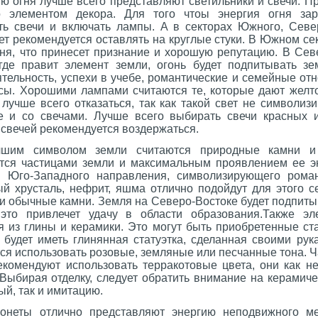
ю огня лучше всего представляют светильники и свечи. Пр
 элементом декора. Для того чтоы энергия огня зар
ть свечи и включать лампы. А в секторах Южного, Севе
ет рекомендуется оставлять на круглые стуки. В Южном сек
гня, что принесет признание и хорошую репутацию. В Сев
где правит элемент земли, огонь будет подпитывать з
тельность, успехи в учебе, романтические и семейные отн
сы. Хорошими лампами считаются те, которые дают желто
лучше всего отказаться, так как такой свет не символизи
е и со свечами. Лучше всего выбирать свечи красных 
свечей рекомендуется воздержаться.
шим символом земли считаются природные камни и 
тся частицами земли и максимальным проявлением ее э
я Юго-Западного направления, символизирующего роман
ый хрусталь, нефрит, яшма отлично подойдут для этого с
и обычные камни. Земля на Северо-Востоке будет подпиты
 это привлечет удачу в области образования.Также э
 из глины и керамики. Это могут быть приобретенные ста
будет иметь глинянная статуэтка, сделанная своими рук
ся использовать розовые, земляные или песчанные тона. 
комендуют использовать терракотовые цвета, они как н
Выбирая отделку, следует обратить внимание на керамиче
ый, так и имитацию.
онеты отлично представляют энергию неподвижного м