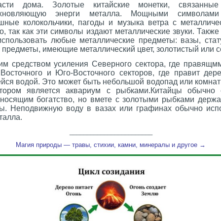
асти дома. Золотые китайские монетки, связанные
охновляющую энерги металла. Мощными символами
шные колокольчики, пагоды и музыка ветра с металличе
о, так как эти символы издают металлические звуки. Также
спользовать любые металлические предметы: вазы, стату
 предметы, имеющие металлический цвет, золотистый или 
м средством усиления Северного сектора, где правящм
 Восточного и Юго-Восточного секторов, где правит дере
ейся водой. Это может быть небольшой водопад или комна
тором является аквариум с рыбками.Китайцы обычно 
носящим богатство, но вмете с золотыми рыбками держа
. Неподвижную воду в вазах или графинах обычно испо
талла.
________________________
Магия природы — травы, стихии, камни, минералы и другое →