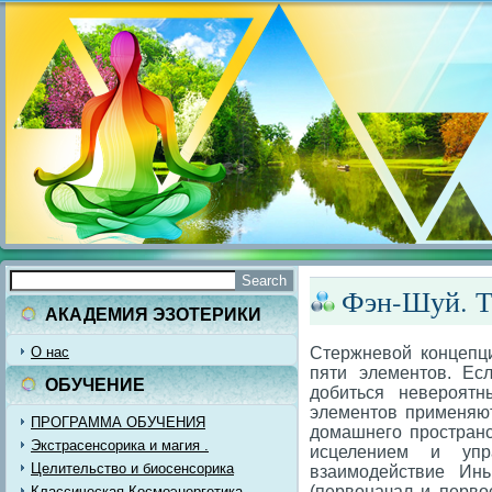
Фэн-Шуй. Т
АКАДЕМИЯ ЭЗОТЕРИКИ
О нас
Стержневой концепц
пяти элементов. Ес
ОБУЧЕНИЕ
добиться невероятн
элементов применяю
ПРОГРАММА ОБУЧЕНИЯ
домашнего пространс
Экстрасенсорика и магия .
исцелением и упр
Целительство и биосенсорика
взаимодействие Ин
(первоначал и перво
Классическая Космоэнергетика.