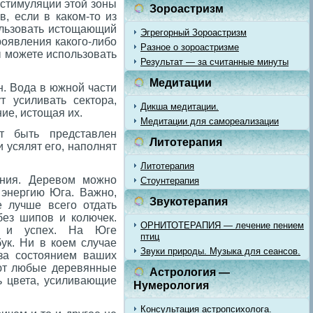
 стимуляции этой зоны
Зороастризм
, если в каком-то из
ользовать истощающий
Эгрегорный Зороастризм
роявления какого-либо
Разное о зороастризме
ы можете использовать
Результат — за считанные минуты
Медитации
н. Вода в южной части
т усиливать сектора,
Дикша медитации.
ие, истощая их.
Медитации для самореализации
 быть представлен
Литотерапия
 усялят его, наполнят
Литотерапия
ения. Деревом можно
Стоунтерапия
 энергию Юга. Важно,
Звукотерапия
 лучше всего отдать
без шипов и колючек.
ОРНИТОТЕРАПИЯ — лечение пением
е и успех. На Юге
птиц
ук. Ни в коем случае
Звуки природы. Музыка для сеансов.
за состоянием ваших
яют любые деревянные
Астрология —
ть цвета, усиливающие
Нумерология
Консультация астропсихолога.