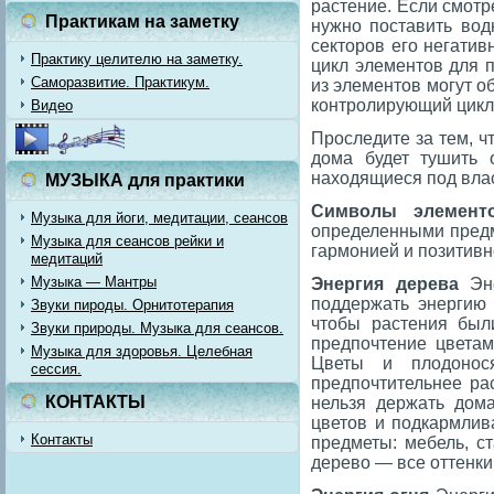
растение. Если смотр
Практикам на заметку
нужно поставить вод
секторов его негати
Практику целителю на заметку.
цикл элементов для п
Саморазвитие. Практикум.
из элементов могут о
контролирующий цикл
Видео
Проследите за тем, 
дома будет тушить о
находящиеся под влас
МУЗЫКА для практики
Символы элемент
Музыка для йоги, медитации, сеансов
определенными предме
Музыка для сеансов рейки и
гармонией и позитивн
медитаций
Музыка — Мантры
Энергия дерева
Эн
поддержать энергию 
Звуки пироды. Орнитотерапия
чтобы растения был
Звуки природы. Музыка для сеансов.
предпочтение цветам
Музыка для здоровья. Целебная
Цветы и плодонос
сессия.
предпочтительнее ра
КОНТАКТЫ
нельзя держать дом
цветов и подкармлив
Контакты
предметы: мебель, с
дерево — все оттенки