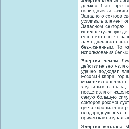
Энергия огня
Энерги
должно быть просто
периодически зажига
Западного сектора св
усиливать элемент о
Западном секторах, 
интеллектуальную дея
есть некоторые нюан
ламп дневного света 
безжизненным. То ж
использования белых 
Энергия земли
Луч
действительно являю
удачно подходят дл
Розовый кварц, горн
можете использовать 
хрустального шара,
представляют изделия
самую большую силу 
секторов рекомендует
цвета оформления ре
плодородную землю. 
причем как натуральн
Энергия металла
М