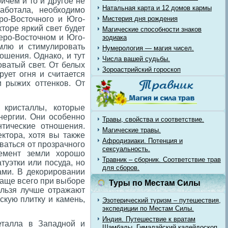
ичем и то и другое не
Натальная карта и 12 домов кармы
аботала, необходимо
ро-Восточного и Юго-
Мистерия дня рождения
торе яркий свет будет
Магические способности знаков
еро-Восточном и Юго-
зодиака
емлю и стимулировать
Нумерология — магия чисел.
ошения. Однако, и тут
Числа вашей судьбы.
ватый свет. От белых
Зороастрийский гороскоп
рует огня и считается
и рыжих оттенков. От
кристаллы, которые
нергии. Они особенно
Травы, свойства и соответствие.
тические отношения.
Магические травы.
ектора, хотя вы также
Афродизиаки. Потенция и
ваться от прозрачного
сексуальность.
лемент земли хорошо
Травник – сборник. Соответствие трав
туэтки или посуда, но
для сборов.
ами. В декорировании
Чаще всего при выборе
Туры по Местам Силы
ельзя лучше отражают
скую плитку и камень,
Эзотерический туризм – путешествия,
экспедиции по Местам Силы.
Индия. Путешествие к вратам
еталла в Западной и
Шамбалы. Гималайский калейдоскоп.