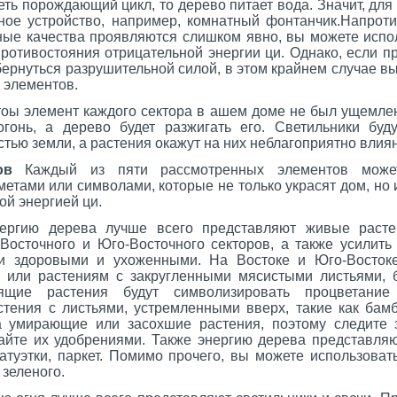
еть порождающий цикл, то дерево питает вода. Значит, для
ное устройство, например, комнатный фонтанчик.Напротив
вные качества проявляются слишком явно, вы можете исп
ротивостояния отрицательной энергии ци. Однако, если п
бернуться разрушительной силой, в этом крайнем случае в
 элементов.
чтоы элемент каждого сектора в ашем доме не был ущемле
гонь, а дерево будет разжигать его. Светильники буду
тью земли, а растения окажут на них неблагоприятно влиян
ов
Каждый из пяти рассмотренных элементов может
тами или символами, которые не только украсят дом, но и
ой энергией ци.
ергию дерева лучше всего представляют живые раст
Восточного и Юго-Восточного секторов, а также усилить
и здоровыми и ухоженными. На Востоке и Юго-Востоке
 или растениям с закругленными мясистыми листьями, 
ящие растения будут символизировать процветани
стения с листьями, устремленными вверх, такие как бамб
а умирающие или засохшие растения, поэтому следите 
айте их удобрениями. Также энергию дерева представл
татуэтки, паркет. Помимо прочего, вы можете использова
 зеленого.