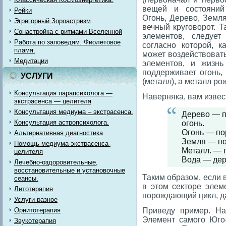
вещей и состояний
Рейки
Огонь, Дерево, Земля
Эгрегорный Зороастризм
вечный круговорот. Т
Сонастройка с ритмами Вселенной
элементов, следует
Работа по заповедям. Фиолетовое
согласно которой, 
пламя.
может воздействовать
Медитации
элементов, и жизнь
поддерживает огонь,
УСЛУГИ
(металл), а металл р
Консультация парапсихолога —
Наверняка, вам извест
экстрасенса — целителя
Консультация медиума – экстрасенса.
Дерево — п
Консультация астропсихолога.
огонь.
Огонь — по
Альтернативная диагностика
Земля — по
Помощь медиума-экстрасенса-
Металл. — 
целителя
Вода — дер
Лечебно-оздоровительные,
восстановительные и установочные
Таким образом, если 
сеансы.
в этом секторе элем
Литотерапия
порождающий цикл, д
Услуги разное
Орнитотерапия
Приведу пример. На
Элемент самого Юго
Звукотерапия