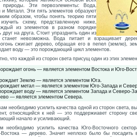
 природы. Эти первоэлементы: Вода,
 и Металл. Эти пять элементов образуют
аким образом, чтобы понять теорию пяти
 изучить схему, представленную ниже,
каждый из элементов в разном порядке
 друг на друга. Стоит упразднить один из
 станет невозможна. Вода питает и взращивает дере
 огонь сжигает дерево, обращая его в пепел (землю), зе
ождает воду — это порождающий цикл элементов.
но, что каждой из сторон света присущ один из этих элемен
орождает огонь — является элементом Востока и Юго-Вос
рождает Землю — является элементом Юга.
рождает метал — является элементом Юго-Запада и Север
порождает воду — является элементом Запада и Северо-За
ево — является элементом Севера.
вам необходимо усилить качества одной из сторон света, в
ент, относящийся к ней — это поддержиавет сторону све
ающий начало и усиливающий.
м необходимо усилить качества Юго-Восточного сектор
-Востока — дерево. Значит неплохо было бы посадить 