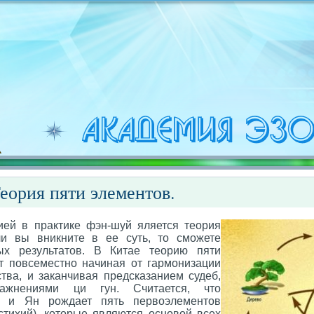
еория пяти элементов.
ией в практике фэн-шуй яляется теория
ли вы вникните в ее суть, то сможете
ых результатов. В Китае теорию пяти
т повсеместно начиная от гармонизации
тва, и заканчивая предсказанием судеб,
ажнениями ци гун. Считается, что
ь и Ян рождает пять первоэлементов
стихий), которые являются основой всех