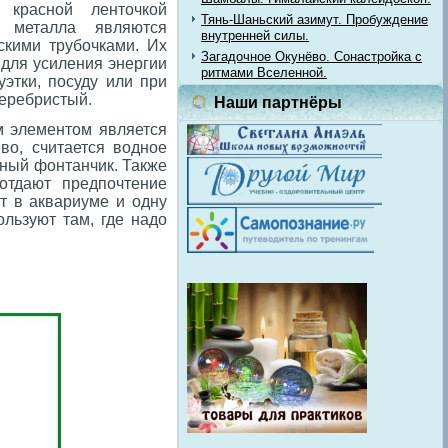
 красной ленточкой
Тянь-Шаньский азимут. Пробуждение
 металла являются
внутренней силы.
скими трубочками. Их
Загадочное Окунёво. Сонастройка с
 для усиления энергии
ритмами Вселенной.
этки, посуду или при
серебристый.
Наши партнёры
м элементом является
во, считается водное
тный фонтанчик. Также
отдают предпочтение
т в аквариуме и одну
льзуют там, где надо