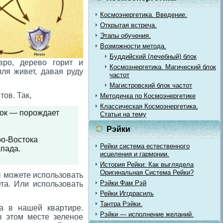
Космоэнергетика. Введение.
Открытая встреча.
Этапы обучения.
Возможности метода.
Буддийский (лечебный) блок
вро, дерево горит и
Космоэнергетика. Магический блок
мля живет, давая руду
частот
Магистровский блок частот
тов. Так,
Методичка по Космоэнергетике
Классическая Космоэнергетика.
ток — порождает
Статьи на тему
Рэйки
о-Востока
Рейки система естественного
пада.
исцеления и гармонии.
История Рейки: Как выглядела
Оригинальная Система Рейки?
ы можете использовать
Рэйки Фам Рэй
та. Или использовать
Рейки Иггдрасиль
Тантра Рэйки.
а в нашей квартире.
Рэйки — исполнение желаний.
в этом месте зеленое