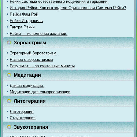
Рейки система естественного исцеления и гармонии.
История Рейки: Как выглядела Оригинальная Система Рейки?
Рэйки Фам Рэй
Рейки Иггдрасиль
Тантра Рэйки.
Рэйки — исполнение желаний.
Зороастризм
Эгрегорный Зороастризм
Разное о зороастризме
Результат — за считанные минуты
Медитации
Дикша медитации.
Медитации для самореализации
Литотерапия
Литотерапия
Стоунтерапия
Звукотерапия