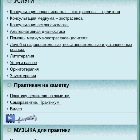
УСЛУГИ
Консультация парапсихолога — экстрасенса — целителя
Консультация медиума – экстрасенса.
Консультация астропсихолога.
Альтернативная диагностика
Помощь медиума-экстрасенса-целителя
Лечебно-оздоровительные, восстановительные и установочные
сеансы.
Литотерапия
Услуги разное
Орнитотерапия
Звукотерапия
Практикам на заметку
Практику целителю на заметку.
Саморазвитие. Практикум.
Видео
МУЗЫКА для практики