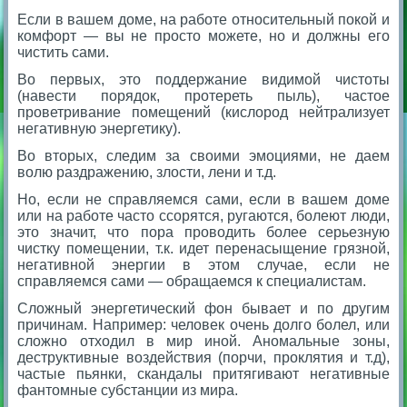
Если в вашем доме, на работе относительный покой и
комфорт — вы не просто можете, но и должны его
чистить сами.
Во первых, это поддержание видимой чистоты
(навести порядок, протереть пыль), частое
проветривание помещений (кислород нейтрализует
негативную энергетику).
Во вторых, следим за своими эмоциями, не даем
волю раздражению, злости, лени и т.д.
Но, если не справляемся сами, если в вашем доме
или на работе часто ссорятся, ругаются, болеют люди,
это значит, что пора проводить боле
е серьезную
чистку помещении, т.к. идет перенасыщение грязной,
негативной энергии в этом случае, если не
справляемся сами — обращаемся к специалистам.
Сложный энергетический фон бывает и по другим
причинам. Например: человек очень долго болел, или
сложно отходил в мир иной. Аномальные зоны,
деструктивные воздействия (порчи, проклятия и т.д),
частые пьянки, скандалы притягивают негативные
фантомные субстанции из мира.