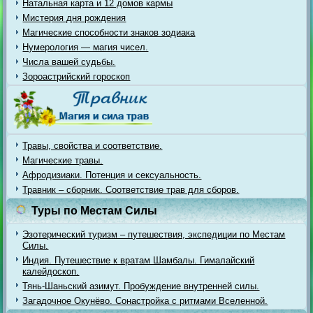
Натальная карта и 12 домов кармы
Мистерия дня рождения
Магические способности знаков зодиака
Нумерология — магия чисел.
Числа вашей судьбы.
Зороастрийский гороскоп
Травы, свойства и соответствие.
Магические травы.
Афродизиаки. Потенция и сексуальность.
Травник – сборник. Соответствие трав для сборов.
Туры по Местам Силы
Эзотерический туризм – путешествия, экспедиции по Местам
Силы.
Индия. Путешествие к вратам Шамбалы. Гималайский
калейдоскоп.
Тянь-Шаньский азимут. Пробуждение внутренней силы.
Загадочное Окунёво. Сонастройка с ритмами Вселенной.