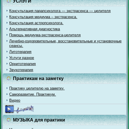
УСЛУГИ
Консультация парапсихолога — экстрасенса — целителя
Консультация медиума – экстрасенса.
Консультация астропсихолога.
Альтернативная диагностика
Помощь медиума-экстрасенса-целителя
Лечебно-оздоровительные, восстановительные и установочные
сеансы.
Литотерапия
Услуги разное
Орнитотерапия
Звукотерапия
Практикам на заметку
Практику целителю на заметку.
Саморазвитие. Практикум.
Видео
МУЗЫКА для практики