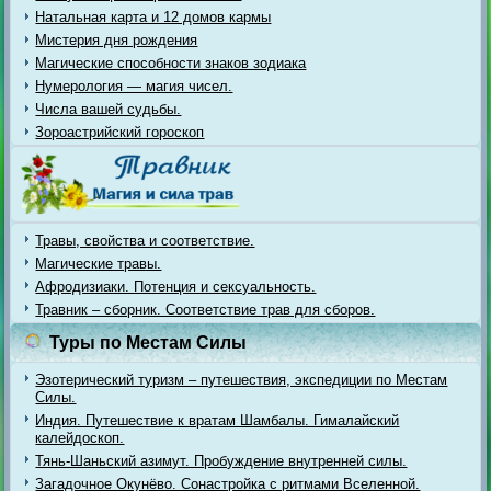
Натальная карта и 12 домов кармы
Мистерия дня рождения
Магические способности знаков зодиака
Нумерология — магия чисел.
Числа вашей судьбы.
Зороастрийский гороскоп
Травы, свойства и соответствие.
Магические травы.
Афродизиаки. Потенция и сексуальность.
Травник – сборник. Соответствие трав для сборов.
Туры по Местам Силы
Эзотерический туризм – путешествия, экспедиции по Местам
Силы.
Индия. Путешествие к вратам Шамбалы. Гималайский
калейдоскоп.
Тянь-Шаньский азимут. Пробуждение внутренней силы.
Загадочное Окунёво. Сонастройка с ритмами Вселенной.