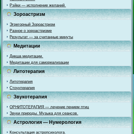
Рэйки — исполнение желаний.
Зороастризм
Эгрегорный Зороастризм
Разное о зороастризме
Результат — за считанные минуты
Медитации
Дикша медитации.
Медитации для самореализации
Литотерапия
Литотерапия
Стоунтерапия
Звукотерапия
ОРНИТОТЕРАПИЯ — лечение пением птиц
Звуки природы. Музыка для сеансов.
Астрология — Нумерология
Консультация астропсихолога.