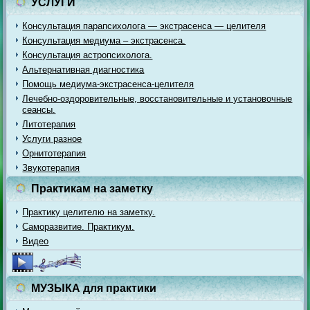
УСЛУГИ
Консультация парапсихолога — экстрасенса — целителя
Консультация медиума – экстрасенса.
Консультация астропсихолога.
Альтернативная диагностика
Помощь медиума-экстрасенса-целителя
Лечебно-оздоровительные, восстановительные и установочные
сеансы.
Литотерапия
Услуги разное
Орнитотерапия
Звукотерапия
Практикам на заметку
Практику целителю на заметку.
Саморазвитие. Практикум.
Видео
МУЗЫКА для практики