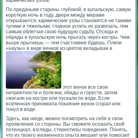
кармических узлов.
По преданьям старины глубокой, в купальскую, самую
короткую ночь в году, двери между мирами
открываются, кармические узлы становятся не такими
тугими и тяжелыми, главное успеть их развязать, тем
самым облегчая свою будущую судьбу. Отсюда и
обряды в купальскую ночь прыгать через костры. Чем
выше прыгнешь — тем счастливее будешь. Плели
«наузы» в виде венков из цветов вкладывая в
этот венок все свои
неприятности и болезни, обиды и горести, затем
сжигали на костре или пускали по воде. Если
вселенная принимала покаяние венок сгорал или
тонул в воде.
Здесь, как нигде, можно посмотреть на себя и свои
проявления со стороны. Вы сможете осознать свой
потенциал, взгляды, стереотипы поведения. Понять,
что из твоего жизненного опыта мешает или помогает