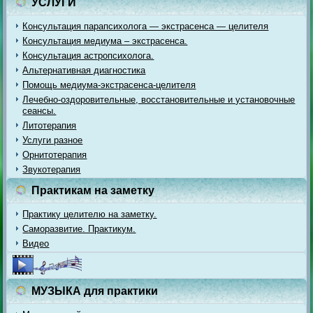
УСЛУГИ
Консультация парапсихолога — экстрасенса — целителя
Консультация медиума – экстрасенса.
Консультация астропсихолога.
Альтернативная диагностика
Помощь медиума-экстрасенса-целителя
Лечебно-оздоровительные, восстановительные и установочные
сеансы.
Литотерапия
Услуги разное
Орнитотерапия
Звукотерапия
Практикам на заметку
Практику целителю на заметку.
Саморазвитие. Практикум.
Видео
МУЗЫКА для практики