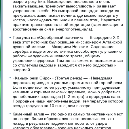
озеро и реку Бия. Восхождение несложное и очень
захватывающее, тренирует выносливость и развивает
уверенность в себе. На смотровой площадке находится
прекрасная, живописная поляна, где можно посидеть у
костра, наслаждаясь тишиной и пением птиц. Научиться
практике трансперсональной медитации (гармонизация и
восстановление сил и энергопотенциала).
Прогулка на «Серебряный источник» — В середине XIX
века этот источник был освящен миссионером Алтайской
духовной миссии — Макарием Невским. Содержание
серебра в воде этого источника способствует улучшению
работы желудочно-кишечного тракта, общему
укреплению здоровья. Там-же вы сможете познакомиться
со столетним кедром и зарядится от него бодростью и
энергией.
«Каньон реки Ойрок» (Третья речка) — «Неведомая
дорожка» приведет в ущелье стремительной горной реки.
Если подняться по ее руслу, усыпанному причудливыми
камнями и корнями вековых деревьев, можно добраться
до небольших водопадов (1–2 метра) и природных ванн.
Природные чаши наполнены водой, температура которой
всегда градусов на 10 выше, чем в озере.
Каменный залив — это одно из самых таинственных мест
на озере. Залив образовался всего несколько сот лет
назад, в результате падения метеорита, от удара
которого образовалась воронка несколько десятков