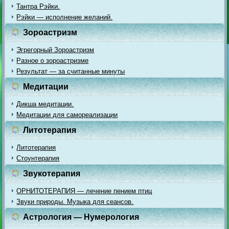
Тантра Рэйки.
Рэйки — исполнение желаний.
Зороастризм
Эгрегорный Зороастризм
Разное о зороастризме
Результат — за считанные минуты
Медитации
Дикша медитации.
Медитации для самореализации
Литотерапия
Литотерапия
Стоунтерапия
Звукотерапия
ОРНИТОТЕРАПИЯ — лечение пением птиц
Звуки природы. Музыка для сеансов.
Астрология — Нумерология