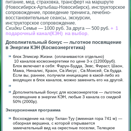
питание, мед. страховка, трансферт на маршруте
(Новосибирск-Артыбаш-Новосибирск), инструкторское
сопровождение, проведение тренинга, лечебно-
восстановительные сеансы, экскурсии,
инструкторское сопровождение.
Скидки
Семье — 1000 руб.
За друга — 500 руб.
+
1
подарочный канал(КЭН) на выбор.
Дополнительный бонус — льготное посвящение
в Энергии КЭН (Космоэнергетика)
блок Эликсир Жизни. (оплачиваются отдельно)
10 каналов космоэнергетики по цене 3-х (12000руб).
Блок включает в себя: Фарун-Будда, Зевс, Фираст, Шаон,
Мама, Ниналис, Краон, Св.Иисус , Св.Моисей, Св.будда.
Если вы, раннее, получили инициацию в какой-либо из
входящих в блок каналов, можно заменить его на другой.
Дополнительный бонус для космоэнергетов — льготное
посвящение в энергии КЭН, любые 3 канала со скидкой
50% (2000р).
Экскурсионная программа
Восхождение на гору Тилан-Туу (змеиная гора 741 м) —
обзорная вершина, с которой открывается
замечательный вид на окрестные поселки, Телецкое