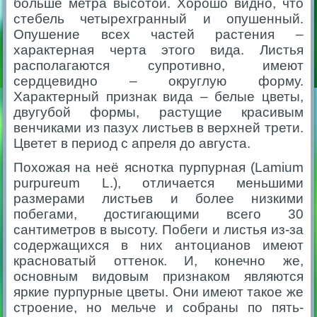
больше метра высотой. Хорошо видно, что
стебель четырехгранный и опушенный.
Опушение всех частей растения –
характерная черта этого вида. Листья
располагаются супротивно, имеют
сердцевидно – округлую форму.
Характерный признак вида – белые цветы,
двугубой формы, растущие красивым
венчиками из пазух листьев в верхней трети.
Цветет в период с апреля до августа.
Похожая на неё яснотка пурпурная (Lamium
purpureum L.), отличается меньшими
размерами листьев и более низкими
побегами, достигающими всего 30
сантиметров в высоту. Побеги и листья из-за
содержащихся в них антоцианов имеют
красноватый оттенок. И, конечно же,
основным видовым признаком являются
яркие пурпурные цветы. Они имеют такое же
строение, но мельче и собраны по пять-