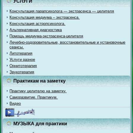
УСЛУГИ
Консультация парапсихолога — экстрасенса — целителя
Консультация медиума – экстрасенса.
Консультация астропсихолога.
Альтернативная диагностика
Помощь медиума-экстрасенса-целителя
Лечебно-оздоровительные, восстановительные и установочные
сеансы.
Литотерапия
Услуги разное
Орнитотерапия
Звукотерапия
Практикам на заметку
Практику целителю на заметку.
Саморазвитие. Практикум.
Видео
МУЗЫКА для практики