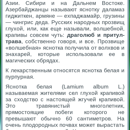
Азии. Сибири и на Дальнем Востоке.
Азербайджанцы называют яснотку даламаз
гиджиткен, армяне — ехпаджамайр, грузины
— чингрис деда. Русских народных прозвищ
глухой, или, как еще называли, волшебной,
крапивы совсем чуть:
драголюб и притул-
трава
, собственно говоря, и все. Прозвище
«волшебная» яснотка получила от волхвов и
знахарей, которые использовали ее в
магических обрядах.
К лекарственным относятся яснотка белая и
пурпурная.
Яснотка белая (Lamium album L.)
называемая жителями сел глухой крапивой
за сходство с настоящей жгучей крапивой.
Это травянистый многолетник,
прямостоящие побеги которого не
превышают обычно 60 сантиметров. На
очень плодородных почвах может вырастать