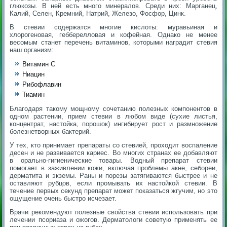
глюкозы. В ней есть много минералов. Среди них: Марганец,
Калий, Селен, Кремний, Натрий, Железо, Фосфор, Цинк.
В стевии содержатся многие кислоты: муравьиная и
хлорогеновая, гебберелловая и кофейная. Однако не менее
весомым станет перечень витаминов, которыми наградит стевия
наш организм:
Витамин С
Ниацин
Рибофлавин
Тиамин
Благодаря такому мощному сочетанию полезных компонентов в
одном растении, прием стевии в любом виде (сухие листья,
концентрат, настойка, порошок) ингибирует рост и размножение
болезнетворных бактерий.
У тех, кто принимает препараты со стевией, проходит воспаление
десен и не развивается кариес. Во многих странах ее добавляют
в орально-гигиенические товары. Водный препарат стевии
помогает в заживлении кожи, включая проблемы акне, себореи,
дерматита и экземы. Раны и порезы затягиваются быстрее и не
оставляют рубцов, если промывать их настойкой стевии. В
течение первых секунд препарат может показаться жгучим, но это
ощущение очень быстро исчезает.
Врачи рекомендуют полезные свойства стевии использовать при
лечении псориаза и ожогов. Дерматологи советую применять ее