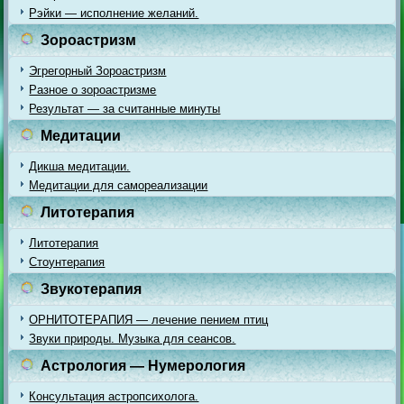
Рэйки — исполнение желаний.
Зороастризм
Эгрегорный Зороастризм
Разное о зороастризме
Результат — за считанные минуты
Медитации
Дикша медитации.
Медитации для самореализации
Литотерапия
Литотерапия
Стоунтерапия
Звукотерапия
ОРНИТОТЕРАПИЯ — лечение пением птиц
Звуки природы. Музыка для сеансов.
Астрология — Нумерология
Консультация астропсихолога.