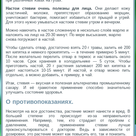
при различных язвах на губах.
Настои стевии очень полезны для лица.
Они делают кожу
эластичней, моложе, препятствуют образованию морщин,
уничтожают бактерии, помогают избавиться от прыщей и угрей.
Для этого нужно умываться настоем стевии утром и вечером.
Можно намочить в настое сложенную в несколько слоёв марлю и
наложить на лицо на 20-30 минут. По мере высыхания, марлю
снова погружают в настой.
Чтобы сделать отвар, достаточно взять 20 г травы, залить её 200
мл кипятка и немного прокипятить — в течение примерно 5 минут.
После желательно перелить отвар в термос и настаивать около
10 часов. Срок хранения в холодильнике — 5 суток. Чтобы
приготовить настой, 20 г растения заливают 200 мл кипятка и
дают настояться 10-15 минут. И настой, и отвар можно пить
отдельно, а можно добавить, к примеру, в чай.
Итак, стевия — вкусная и полезная альтернатива промышленному
сахару. И её грамотное применение способно значительно
улучшить состояние здоровья.
О противопоказаниях.
Несмотря на все достоинства, растение может нанести и вред. В
большей степени это происходит из-за неправильного
применения. Например, тем, кто страдает от проблем с
давлением, перед применением стевии лучше
проконсультироваться с доктором. Ведь в зависимости от
дозировки, это растение может как повысить его, так и понизить.