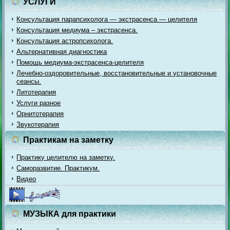
УСЛУГИ
Консультация парапсихолога — экстрасенса — целителя
Консультация медиума – экстрасенса.
Консультация астропсихолога.
Альтернативная диагностика
Помощь медиума-экстрасенса-целителя
Лечебно-оздоровительные, восстановительные и установочные
сеансы.
Литотерапия
Услуги разное
Орнитотерапия
Звукотерапия
Практикам на заметку
Практику целителю на заметку.
Саморазвитие. Практикум.
Видео
МУЗЫКА для практики