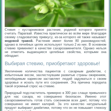
Стевия – кустарниковое растение, родиной которого принято
считать Парагвай. Известна практически во всём мире благодаря
своему сладковатому привкусу, из-за которого её также называют
медовой травой.
Растение имеет более 80 разновидностей,
однако в лечебных целях используют только 2 из них. В основном
стевию применяют в качестве сахарозаменителя. Однако нельзя
не отметить выдающиеся целебные свойства, которыми она
обладает.
Выбирая стевию, приобретают здоровье!
Увеличение количества пациентов с сахарным диабетом, с
избыточным весом, захлестнувшим развитые страны ожирением,
непобедимым кариесом заставляет людей задуматься о своем
здоровье и искать пути его сохранения. Эта причина породила
такой огромный спрос на стевию.
Природный подсластитель примерно в 300 раз слаще привычного
для нас сахара, но совершенно безопасен. Именно этот
сахарозаменитель готов стать союзником всех диет, потому что
совершенно не имеет калорий. За это качество натуральный
продукт выбирают диабетики, потому что он не повышает глюкозу