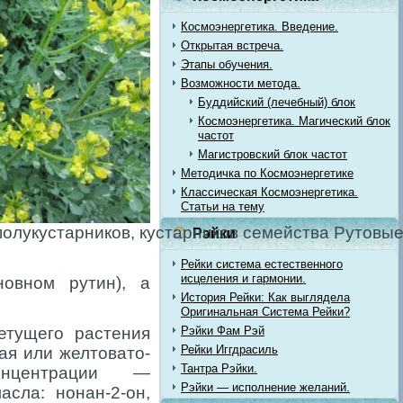
Космоэнергетика. Введение.
Открытая встреча.
Этапы обучения.
Возможности метода.
Буддийский (лечебный) блок
Космоэнергетика. Магический блок
частот
Магистровский блок частот
Методичка по Космоэнергетике
Классическая Космоэнергетика.
Статьи на тему
полукустарников, кустарников семейства Рутовые
Рэйки
Рейки система естественного
исцеления и гармонии.
овном рутин), а
История Рейки: Как выглядела
Оригинальная Система Рейки?
етущего растения
Рэйки Фам Рэй
Рейки Иггдрасиль
ная или желтовато-
Тантра Рэйки.
нцентрации —
Рэйки — исполнение желаний.
сла: нонан-2-он,