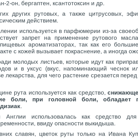
н-2-он, бергаптен, ксантотоксин и др.
гих других рутовых, а также цитрусовых, эф
сическим действием.
лении используется в парфюмерии из-за своеоб
ствует запрет на применение рутового мас
 пищевых ароматизаторах, так как его больши
акте с кожей вызывает покраснение, а иногда ож
ради молодых листьев, которые идут как приправ
одов и в уксус (вкус, напоминающий чеснок и
ве лекарства, для чего растение срезается пере
ине рута используется как средство,
снижающе
ие боли, при головной боли, обладает 
дизиак
.
й Англии использовалась как средство для
ременности, ввиду опасности выкидыша.
вних славян, цветок руты только на Ивана Ку