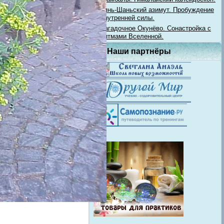
Тянь-Шаньский азимут. Пробуждение
внутренней силы.
Загадочное Окунёво. Сонастройка с
ритмами Вселенной.
Наши партнёры