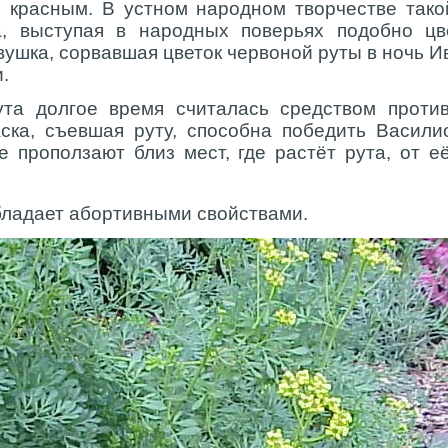
 красным. В устном народном творчестве тако
а, выступая в народных поверьях подобно цве
вушка, сорвавшая цветок червоной руты в ночь И
.
ута долгое время считалась средством против
аска, съевшая руту, способна победить Васил
е проползают близ мест, где растёт рута, от е
бладает абортивными свойствами.