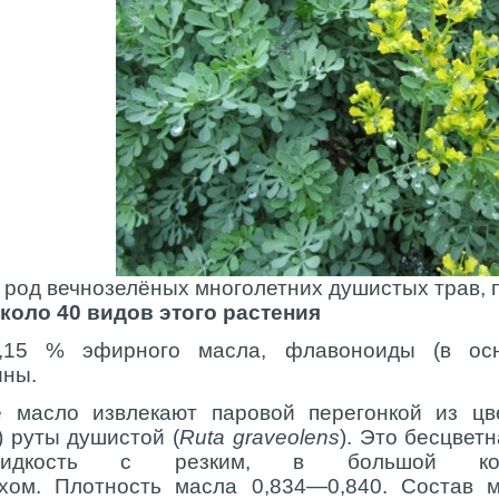
 род вечнозелёных многолетних душистых трав, 
коло 40 видов этого растения
,15 % эфирного масла, флавоноиды (в осн
ины.
 масло извлекают паровой перегонкой из цв
) руты душистой (
Ruta graveolens
). Это бесцвет
 жидкость с резким, в большой ко
хом. Плотность масла 0,834—0,840. Состав ма