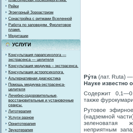
Рейки
Эгрегорный Зороастризм
Сонастройка с ритмами Вселенной
Работа по заповедям. Фиолетовое
пламя.
Медитации
УСЛУГИ
Консультация парапсихолога —
экстрасенса — целителя
Консультация медиума – экстрасенса.
Консультация астропсихолога.
Ру́та
(лат.
Ruta
) —
Альтернативная диагностика
Науке известно о
Помощь медиума-экстрасенса-
целителя
Содержит 0,1—0
Лечебно-оздоровительные,
также фурокумар
восстановительные и установочные
сеансы.
Рутовое эфирное
Литотерапия
(надземной части
Услуги разное
зеленоватая
Орнитотерапия
неприятным запа
Звукотерапия