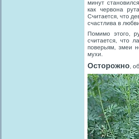
минут становился
как червона рут
Считается, что де
счастлива в любви
Помимо этого, р
считается, что л
поверьям, змеи н
мухи.
Осторожно
, о