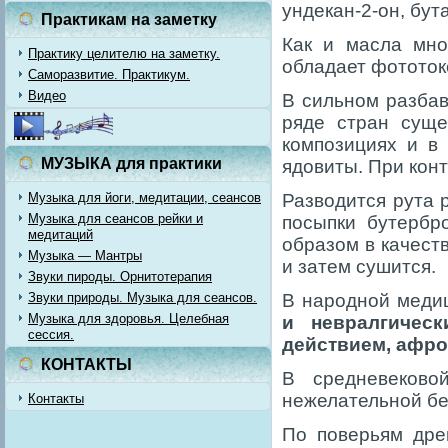
ундекан-2-он, бута
Практикам на заметку
Как и масла мно
Практику целителю на заметку.
обладает фототок
Саморазвитие. Практикум.
Видео
В сильном разбав
ряде стран суще
композициях и в
МУЗЫКА для практики
ядовиты. При конт
Музыка для йоги, медитации, сеансов
Разводится рута 
Музыка для сеансов рейки и
посыпки бутербр
медитаций
образом в качест
Музыка — Мантры
и затем сушится.
Звуки пироды. Орнитотерапия
Звуки природы. Музыка для сеансов.
В народной медиц
Музыка для здоровья. Целебная
и невралгическ
сессия.
действием, афро
КОНТАКТЫ
В средневеково
нежелательной бе
Контакты
По поверьям дре