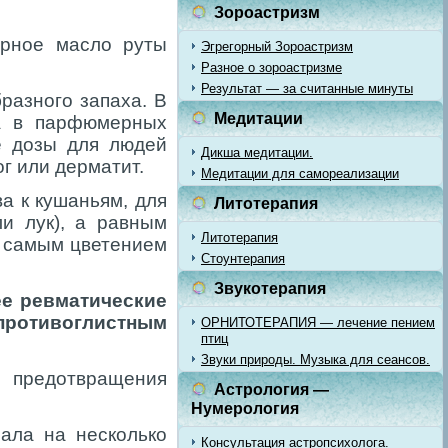
Зороастризм
ирное масло руты
Эгрегорный Зороастризм
Разное о зороастризме
Результат — за считанные минуты
разного запаха. В
Медитации
ла в парфюмерных
е дозы для людей
Дикша медитации.
ог или дерматит.
Медитации для самореализации
а к кушаньям, для
Литотерапия
ли лук), а равным
Литотерапия
д самым цветением
Стоунтерапия
Звукотерапия
е ревматические
противоглистным
ОРНИТОТЕРАПИЯ — лечение пением
птиц
Звуки природы. Музыка для сеансов.
 предотвращения
Астрология —
Нумерология
пала на несколько
Консультация астропсихолога.