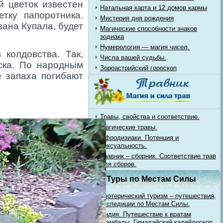
й цветок известен
Натальная карта и 12 домов кармы
тку папоротника.
Мистерия дня рождения
вана Купала, будет
Магические способности знаков
зодиака
Нумерология — магия чисел.
 колдовства. Так,
Числа вашей судьбы.
иска. По народным
Зороастрийский гороскоп
ё запаха погибают
Травы, свойства и соответствие.
Магические травы.
Афродизиаки. Потенция и
сексуальность.
Травник – сборник. Соответствие трав
для сборов.
Туры по Местам Силы
Эзотерический туризм – путешествия,
экспедиции по Местам Силы.
Индия. Путешествие к вратам
Шамбалы. Гималайский калейдоскоп.