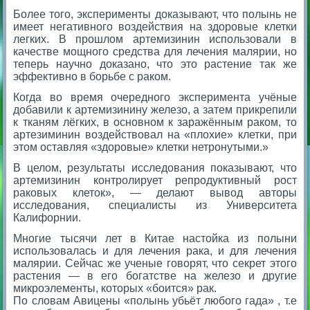
Более того, эксперименты доказывают, что полынь не
имеет негативного воздействия на здоровые клетки
легких. В прошлом артемизинин использовали в
качестве мощного средства для лечения малярии, но
теперь научно доказано, что это растение так же
эффективно в борьбе с раком.
Когда во время очередного эксперимента учёные
добавили к артемизинину железо, а затем прикрепили
к тканям лёгких, в основном к заражённым раком, то
артезиминин воздействовал на «плохие» клетки, при
этом оставляя «здоровые» клетки нетронутыми.»
В целом, результаты исследования показывают, что
артемизинин контролирует репродуктивный рост
раковых клеток», — делают вывод авторы
исследования, специалисты из Университета
Калифорнии.
Многие тысячи лет в Китае настойка из полыни
использовалась и для лечения рака, и для лечения
малярии. Сейчас же ученые говорят, что секрет этого
растения — в его богатстве на железо и другие
микроэлементы, которых «боится» рак.
По словам Авицены «полынь убьёт любого гада» , т.е