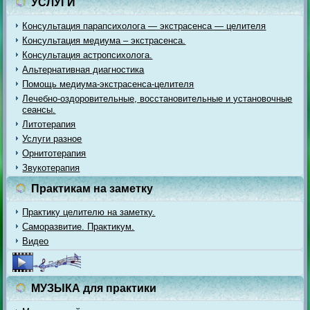
УСЛУГИ
Консультация парапсихолога — экстрасенса — целителя
Консультация медиума – экстрасенса.
Консультация астропсихолога.
Альтернативная диагностика
Помощь медиума-экстрасенса-целителя
Лечебно-оздоровительные, восстановительные и установочные
сеансы.
Литотерапия
Услуги разное
Орнитотерапия
Звукотерапия
Практикам на заметку
Практику целителю на заметку.
Саморазвитие. Практикум.
Видео
МУЗЫКА для практики