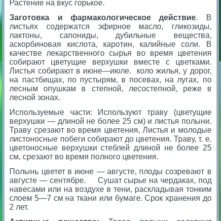
Растение на вкус горькое.
Заготовка и фармакологическое действие
. В
листьях содержатся эфирное масло, гликозиды,
лактоны, сапониды, дубильные вещества,
аскорбиновая кислота, каротин, калийные соли. В
качестве лекарственного сырья во время цветения
собирают цветущие верхушки вместе с цветками.
Листья собирают в июне—июле. коло жилья, у дорог,
на пастбищах, по пустырям, в посевах, на лугах, по
лесным опушкам в степной, лесостепной, реже в
лесной зонах.
Используемые части: Используют траву (цветущие
верхушки — длиной не более 25 см) и листья полыни.
Траву срезают во время цветения, Листья и молодые
листоносные побеги собирают до цветения. Траву, т. е.
цветоносные верхушки стеблей длиной не более 25
см, срезают во время полного цветения.
Полынь цветет в июне — августе, плоды созревают в
августе — сентябре. Сушат сырье на чердаках, под
навесами или на воздухе в тени, раскладывая тонким
слоем 5—7 см на ткани или бумаге. Срок хранения до
2 лет.