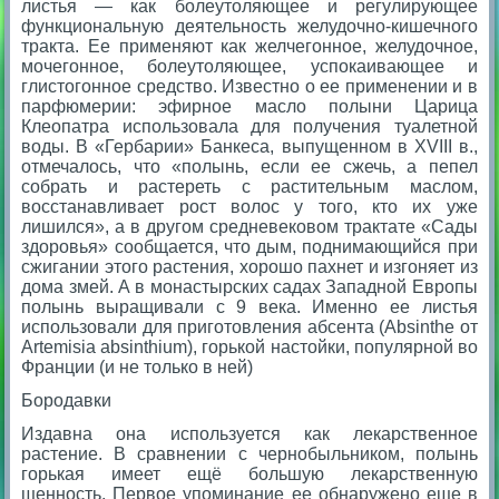
листья — как болеутоляющее и регулирующее
функциональную деятельность желудочно-кишечного
тракта. Ее применяют как желчегонное, желудочное,
мочегонное, болеутоляющее, успокаивающее и
глистогонное средство. Известно о ее применении и в
парфюмерии: эфирное масло полыни Царица
Клеопатра использовала для получения туалетной
воды. В «Гербарии» Банкеса, выпущенном в XVIII в.,
отмечалось, что «полынь, если ее сжечь, а пепел
собрать и растереть с растительным маслом,
восстанавливает рост волос у того, кто их уже
лишился», а в другом средневековом трактате «Сады
здоровья» сообщается, что дым, поднимающийся при
сжигании этого растения, хорошо пахнет и изгоняет из
дома змей. А в монастырских садах Западной Европы
полынь выращивали с 9 века. Именно ее листья
использовали для приготовления абсента (Absinthe от
Artemisia absinthium), горькой настойки, популярной во
Франции (и не только в ней)
Бородавки
Издавна она используется как лекарственное
растение. В сравнении с чернобыльником, полынь
горькая имеет ещё большую лекарственную
щенность. Первое упоминание ее обнаружено еще в