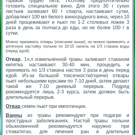
горькой трудно пить. Поэтому предпочтительно
готовить специальное вино. Для этого 30 г сухих
листьев заливают 60 г спирта, настаивают сутки,
добавляют 100 мл белого виноградного вина, через 10
дней процеживают и пьют по 1-2 столовых ложек 3
раза в день за полчаса до еды, но не более 100 г в
сутки.
Можно принимать отвары (описание выше), но можно применять и
аптечную настойку полыни по 10-15 капель на 1/3 стакана воды
(перед едой).
Отвар.
1ч.л измельчённой травы заливают стаканом
кипятка настаивают 30-40 мин, процедить и
принимать по 1/3 стакана настоя 3 раза в день перед
едой. Из-за большой токсичности(горечи) отвары
пьют небольшими курсами по 7-10 дней, затем делают
такой же 7-10 дневный перерыв. Подряд
рекомендуется лишь 2-3 курса, затем должен быть
длительный перерыв.
Отвар
семян пьют при импотенции.
Ванны
из травы рекомендуют при подагре и
простудных заболеваниях. Настой травы полыни
обыкновенной рекомендуется наружно при
стоматитах, для лечения ран и длительно