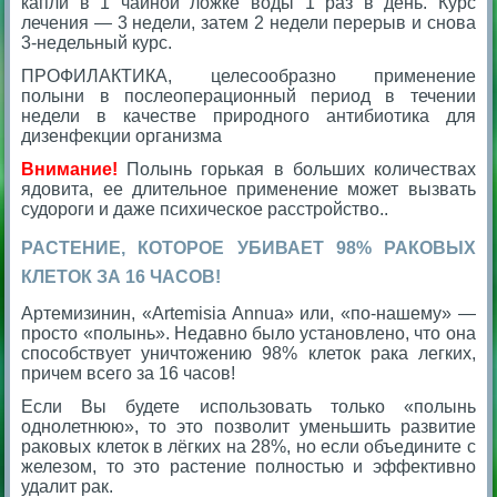
капли в 1 чайной ложке воды 1 раз в день. Курс
лечения — 3 недели, затем 2 недели перерыв и снова
3-недельный курс.
ПРОФИЛАКТИКА, целесообразно применение
полыни в послеоперационный период в течении
недели в качестве природного антибиотика для
дизенфекции организма
Внимание!
Полынь горькая в больших количествах
ядовита, ее длительное применение может вызвать
судороги и даже психическое расстройство..
РАСТЕНИЕ, КОТОРОЕ УБИВАЕТ 98% РАКОВЫХ
КЛЕТОК ЗА 16 ЧАСОВ!
Артемизинин, «Artemisia Annua» или, «по-нашему» —
просто «полынь». Недавно было установлено, что она
способствует уничтожению 98% клеток рака легких,
причем всего за 16 часов!
Если Вы будете использовать только «полынь
однолетнюю», то это позволит уменьшить развитие
раковых клеток в лёгких на 28%, но если объедините с
железом, то это растение полностью и эффективно
удалит рак.