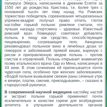
папирусе Эберса, написанном в древнем Египте за
1550 лет до рождества Христова, т.е. более трех с
половиной тысяч лет тому назад. На Римских
торжествах победитель соревнования четырехконных
упряжек-квадриг получал право отпить глоток
настойки горькой полыни: римляне считали, что
лучшая награда спортсмену – здоровье. Известный
римский врач Ломицерус советовал добавлять
полынь в пищу как средство, способствующее
пищеварению, согревающее тело. Авиценна
рекомендовал полынное вино в лечебных дозах от
геморроя и заболеваний прямой кишки, вареную с
рисом и приправленную медом полынь – против
глистов и отравлений. Полынь открывает знаменитую
поэму итальянского врача Одо из Мена, написанную в
XII веке. В этом сочинении ей приписывается почти
чудесная сила, особенно при женских заболеваниях.
«Водой полыни вымываем свежие раны сеченые утре
и вечере, платки, смочив, прикладываем», – сказано в
старорусской рукописи.
В современной научной медицине
настойку, настой
и экстракт полыни горькой применяют почти
исключительно в качестве горечи для возбуждения
аппетита и улучшения деятельности органов