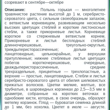
созревают в сентябре—октябре
Описание:
Полынь горькая — многолетнее
травянистое растение высотой до 1 м, серебристо-
сероватого цвета, с сильным своеобразным запахом,
с ветвистым корневищем, развивающим несколько
высоких цветущих стеблей и короткие листоносные
стебли, а также прикорневые листья. Корневище
короткое со стержневым ветвистым корнем.
Прикорневые и листья бесплодных стеблей
длинночерешковые, треугольно-округлые,
триждыперисторассеченные; дольки их
ланцетовидные, цельнокрайные, у верхушки
притупленные; нижние стеблевые листья цветущих
побегов короткочерешковые, очередные,
дваждыперисторассеченные, средние
трехраздельные, прицветные — трехлопастные, а
верхние — простые, ланцетовидные. Стебли и листья
серебристо-сероватого цвета от обилия шелковистых
прижатых волосков. Цветки мелкие, желтые, все
трубчатые, в шаровидных корзинках до 2,5—3,5 мм в
диаметре, собранные на коротких веточках в
однобокие кисти, которые, в свою очередь, образуют
метелку корзинок. Плод — буроватая семянка длиной
до 1 мм, без хохолка. Цветет в июле — августе.