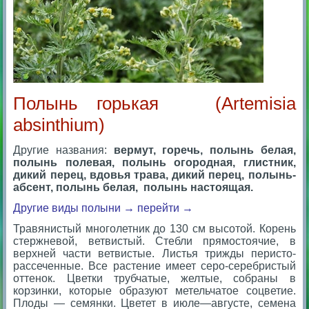
Полынь горькая (Artemisia
absinthium)
Другие названия:
вермут, горечь, полынь белая,
полынь полевая, полынь огородная, глистник,
дикий перец, вдовья трава, дикий перец, полынь-
абсент, полынь белая, полынь настоящая.
Другие виды полыни
→
перейти →
Травянистый многолетник до 130 см высотой. Корень
стержневой, ветвистый. Стебли прямостоячие, в
верхней части ветвистые. Листья трижды перисто-
рассеченные. Все растение имеет серо-серебристый
оттенок. Цветки трубчатые, желтые, собраны в
корзинки, которые образуют метельчатое соцветие.
Плоды — семянки. Цветет в июле—августе, семена