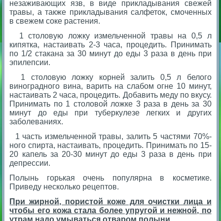
незаживающих язв, в виде прикладывания свежей
травы, а также прикладывания салфеток, смоченных
в свежем соке растения.
1 столовую ложку измельченной травы на 0,5 л
кипятка, настаивать 2-3 часа, процедить. Принимать
по 1/2 стакана за 30 минут до еды 3 раза в день при
эпилепсии.
1 столовую ложку корней залить 0,5 л белого
виноградного вина, варить на слабом огне 10 минут,
настаивать 2 часа, процедить. Добавить меду по вкусу.
Принимать по 1 столовой ложке 3 раза в день за 30
минут до еды при туберкулезе легких и других
заболеваниях.
1 часть измельченной травы, залить 5 частями 70%-
ного спирта, настаивать, процедить. Принимать по 15-
20 капель за 20-30 минут до еды 3 раза в день при
депрессии.
Полынь горькая очень популярна в косметике.
Приведу несколько рецептов.
При жирной, пористой коже для очистки лица и
чтобы его кожа стала более упругой и нежной, по
утрам надо умываться отваром полыни.