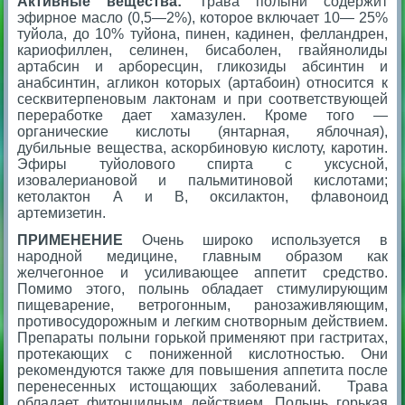
Активные вещества:
Трава полыни содержит
эфирное масло (0,5—2%), которое включает 10— 25%
туйола, до 10% туйона, пинен, кадинен, фелландрен,
кариофиллен, селинен, бисаболен, гвайянолиды
артабсин и арборесцин, гликозиды абсинтин и
анабсинтин, агликон которых (артабоин) относится к
сесквитерпеновым лактонам и при соответствующей
переработке дает хамазулен. Кроме того —
органические кислоты (янтарная, яблочная),
дубильные вещества, аскорбиновую кислоту, каротин.
Эфиры туйолового спирта с уксусной,
изовалериановой и пальмитиновой кислотами;
кетолактон А и В, оксилактон, флавоноид
артемизетин.
ПРИМЕНЕНИЕ
Очень широко используется в
народной медицине, главным образом как
желчегонное и усиливающее аппетит средство.
Помимо этого, полынь обладает стимулирующим
пищеварение, ветрогонным, ранозаживляющим,
противосудорожным и легким снотворным действием.
Препараты полыни горькой применяют при гастритах,
протекающих с пониженной кислотностью. Они
рекомендуются также для повышения аппетита после
перенесенных истощающих заболеваний. Трава
обладает фитонцидным действием. Полынь горькая