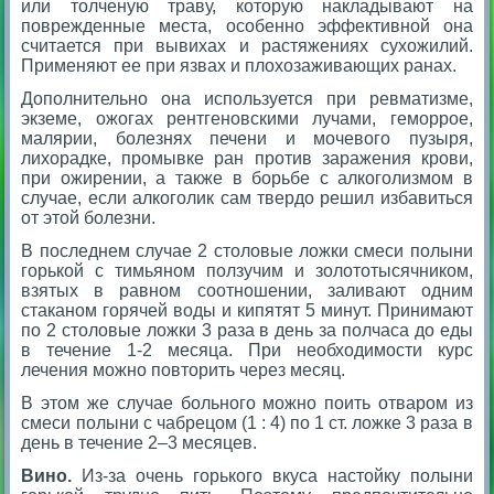
или толченую траву, которую накладывают на
поврежденные места, особенно эффективной она
считается при вывихах и растяжениях сухожилий.
Применяют ее при язвах и плохозаживающих ранах.
Дополнительно она используется при ревматизме,
экземе, ожогах рентгеновскими лучами, геморрое,
малярии, болезнях печени и мочевого пузыря,
лихорадке, промывке ран против заражения крови,
при ожирении, а также в борьбе с алкоголизмом в
случае, если алкоголик сам твердо решил избавиться
от этой болезни.
В последнем случае 2 столовые ложки смеси полыни
горькой с тимьяном ползучим и золототысячником,
взятых в равном соотношении, заливают одним
стаканом горячей воды и кипятят 5 минут. Принимают
по 2 столовые ложки 3 раза в день за полчаса до еды
в течение 1-2 месяца. При необходимости курс
лечения можно повторить через месяц.
В этом же случае больного можно поить отваром из
смеси полыни с чабрецом (1 : 4) по 1 ст. ложке 3 раза в
день в течение 2–3 месяцев.
Вино.
Из-за очень горького вкуса настойку полыни