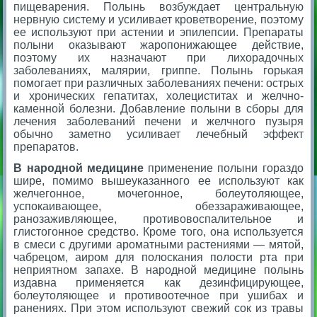
пищеварения. Полынь возбуждает центральную
нервную систему и усиливает кроветворение, поэтому
ее используют при астении и эпилепсии. Препараты
полыни оказывают жаропонижающее действие,
поэтому их назначают при лихорадочных
заболеваниях, малярии, гриппе. Полынь горькая
помогает при различных заболеваниях печени: острых
и хронических гепатитах, холециститах и желчно-
каменной болезни. Добавление полыни в сборы для
лечения заболеваний печени и желчного пузыря
обычно заметно усиливает лечебный эффект
препаратов.
В народной медицине
применение полыни гораздо
шире, помимо вышеуказанного ее используют как
желчегонное, мочегонное, болеутоляющее,
успокаивающее, обеззараживающее,
ранозаживляющее, противовоспалительное и
глистогонное средство. Кроме того, она используется
в смеси с другими ароматными растениями — мятой,
чабрецом, аиром для полоскания полости рта при
неприятном запахе. В народной медицине полынь
издавна применяется как дезинфицирующее,
болеутоляющее и противоотечное при ушибах и
ранениях. При этом используют свежий сок из травы