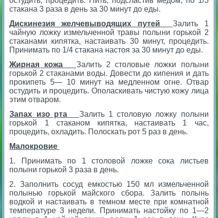
остудить, процедить. Пить, подсластив медом, по 1/3
стакана 3 раза в день за 30 минут до еды.
Дискинезия желчевыводящих путей
Залить 1
чайную ложку измельченной травы полыни горькой 2
стаканами кипятка, настаивать 30 минут, процедить.
Принимать по 1/4 стакана настоя за 30 минут до еды.
Жирная кожа
Залить 2 столовые ложки полыни
горькой 2 стаканами воды. Довести до кипения и дать
прокипеть 5— 10 минут на медленном огне. Отвар
остудить и процедить. Ополаскивать чистую кожу лица
этим отваром.
Запах изо рта
Залить 1 столовую ложку полыни
горькой 1 стаканом кипятка, настаивать 1 час,
процедить, охладить. Полоскать рот 5 раз в день.
Малокровие
1. Принимать по 1 столовой ложке сока листьев
полыни горькой 3 раза в день.
2. Заполнить сосуд емкостью 150 мл измельченной
полынью горькой майского сбора. Залить полынь
водкой и настаивать в темном месте при комнатной
температуре 3 недели. Принимать настойку по 1—2