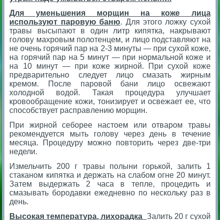
Для уменьшения морщин на коже лица
используют паровую баню
. Для этого ложку сухой
травы высыпают в один литр кипятка, накрывают
голову махровым полотенцем, и лицо подставляют на
не очень горячий пар на 2-3 минуты — при сухой коже,
на горячий пар на 5 минут — при нормальной коже и
на 10 минут — при коже жирной. При сухой коже
предварительно следует лицо смазать жирным
кремом. После паровой бани лицо освежают
холодной водой. Такая процедура улучшает
кровообращение кожи, тонизирует и освежает ее, что
способствует расправлению морщин.
При жирной себорее настоем или отваром травы
рекомендуется мыть голову через день в течение
месяца. Процедуру можно повторить через две-три
недели.
Измельчить 200 г травы полыни горькой, залить 1
стаканом кипятка и держать на слабом огне 20 минут.
Затем выдержать 2 часа в тепле, процедить и
смазывать бородавки ежедневно по нескольку раз в
день.
Высокая температура, лихорадка
Залить 20 г сухой