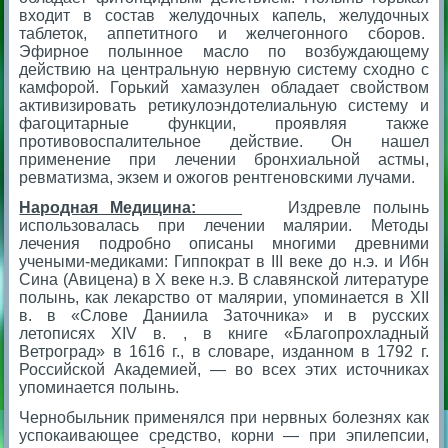
входит в состав желудочных капель, желудочных
таблеток, аппетитного и желчегонного сборов.
Эфирное полынное масло по возбуждающему
действию на центральную нервную систему сходно с
камфорой. Горький хамазулен обладает свойством
активизировать ретикулоэндотелиальную систему и
фагоцитарные функции, проявляя также
противовоспалительное действие. Он нашел
применение при лечении бронхиальной астмы,
ревматизма, экзем и ожогов рентгеновскими лучами.
Народная Медицина:
Издревле полынь
использовалась при лечении малярии. Методы
лечения подробно описаны многими древними
учеными-медиками: Гиппократ в III веке до н.э. и Ибн
Сина (Авицена) в Х веке н.э. В славянской литературе
полынь, как лекарство от малярии, упоминается в ХII
в. в «Слове Даниила Заточника» и в русских
летописях XIV в. , в книге «Благопрохладный
Ветроград» в 1616 г., в словаре, изданном в 1792 г.
Российской Академией, — во всех этих источниках
упоминается полынь.
Чернобыльник применялся при нервных болезнях как
успокаивающее средство, корни — при эпилепсии,