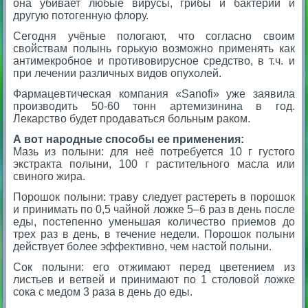
она убивает любые вирусы, грибы и бактерии и
другую потогенную флору.
Сегодня учёные пологают, что согласно своим
свойствам полынь горькую возможно применять как
антимекробное и противовирусное средство, в т.ч. и
при лечении различных видов опухолей.
Фармацевтическая компания «Sanofi» уже заявила
производить 50-60 тонн артемизинина в год.
Лекарство будет продаваться больным раком.
А вот народные способы ее применения:
Мазь из полыни: для неё потребуется 10 г густого
экстракта полыни, 100 г растительного масла или
свиного жира.
Порошок полыни: траву следует растереть в порошок
и принимать по 0,5 чайной ложке 5–6 раз в день после
еды, постепенно уменьшая количество приемов до
трех раз в день, в течение недели. Порошок полыни
действует более эффективно, чем настой полыни.
Сок полыни: его отжимают перед цветением из
листьев и ветвей и принимают по 1 столовой ложке
сока с медом 3 раза в день до еды.