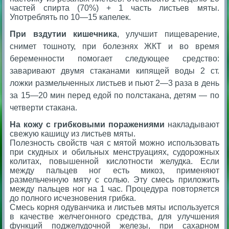
частей спирта (70%) + 1 часть листьев мяты.
Употреблять по 10—15 капелек.
При вздутии кишечника
, улучшит пищеварение,
снимет тошноту, при болезнях ЖКТ и во время
беременности помогает следующее средство:
заваривают двумя стаканами кипящей воды 2 ст.
ложки размельченных листьев и пьют 2—3 раза в день
за 15—20 мин перед едой по полстакана, детям — по
четверти стакана.
На кожу с грибковыми поражениями
накладывают
свежую кашицу из листьев мяты.
Полезность свойств чая с мятой можно использовать
при скудных и обильных менструациях, судорожных
колитах, повышенной кислотности желудка. Если
между пальцев ног есть микоз, применяют
размельченную мяту с солью. Эту смесь приложить
между пальцев ног на 1 час. Процедура повторяется
до полного исчезновения грибка.
Смесь корня одуванчика и листьев мяты используется
в качестве желчегонного средства, для улучшения
функций поджелудочной железы, при сахарном