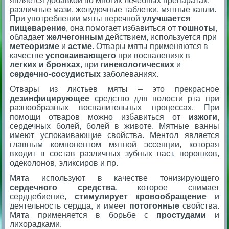
является добавкой во многих лечебных препаратах:
различные мази, желудочные таблетки, мятные капли.
При употреблении мяты перечной
улучшается
пищеварение
, она помогает избавиться от
тошноты
,
обладает
желчегонным
действием, используется при
метеоризме
и
астме
. Отвары мяты применяются в
качестве
успокаивающего
при воспалениях в
легких и бронхах
, при
гинекологических
и
сердечно-сосудистых
заболеваниях.
Отвары из листьев мяты – это прекрасное
дезинфицирующее
средство для полости рта при
разнообразных воспалительных процессах. При
помощи отваров можно избавиться от
изжоги
,
сердечных болей, болей в животе. Мятные ванны
имеют успокаивающие свойства. Ментол является
главным компонентом мятной эссенции, которая
входит в состав различных зубных паст, порошков,
одеколонов, эликсиров и пр.
Мята используют в качестве тонизирующего
сердечного средства
, которое снимает
сердцебиение,
стимулирует кровообращение
и
деятельность сердца, и имеет
потогонные
свойства.
Мята применяется в борьбе с
простудами
и
лихорадками.