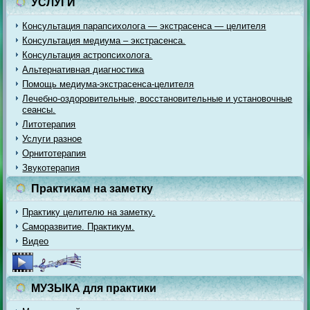
УСЛУГИ
Консультация парапсихолога — экстрасенса — целителя
Консультация медиума – экстрасенса.
Консультация астропсихолога.
Альтернативная диагностика
Помощь медиума-экстрасенса-целителя
Лечебно-оздоровительные, восстановительные и установочные
сеансы.
Литотерапия
Услуги разное
Орнитотерапия
Звукотерапия
Практикам на заметку
Практику целителю на заметку.
Саморазвитие. Практикум.
Видео
МУЗЫКА для практики