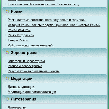
Классическая Космоэнергетика. Статьи на тему
Рэйки
Рейки система естественного исцеления и гармонии.
История Рейки: Как выглядела Оригинальная Система Рейки?
Рэйки Фам Рэй
Рейки Иггдрасиль
Тантра Рэйки.
Рэйки — исполнение желаний.
Зороастризм
Эгрегорный Зороастризм
Разное о зороастризме
Результат — за считанные минуты
Медитации
Дикша медитации.
Медитации для самореализации
Литотерапия
Литотерапия