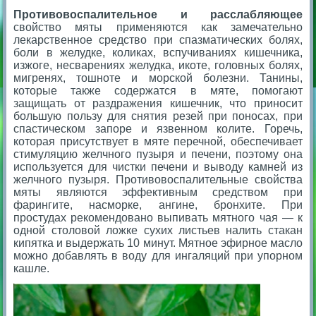
Противовоспалительное и расслабляющее
свойство мяты применяются как замечательно
лекарственное средство при спазматических болях,
боли в желудке, коликах, вспучиваниях кишечника,
изжоге, несварениях желудка, икоте, головных болях,
мигренях, тошноте и морской болезни. Танины,
которые также содержатся в мяте, помогают
защищать от раздражения кишечник, что приносит
большую пользу для снятия резей при поносах, при
спастическом запоре и язвенном колите. Горечь,
которая присутствует в мяте перечной, обеспечивает
стимуляцию желчного пузыря и печени, поэтому она
используется для чистки печени и выводу камней из
желчного пузыря. Противовоспалительные свойства
мяты являются эффективным средством при
фарингите, насморке, ангине, бронхите. При
простудах рекомендовано выпивать мятного чая — к
одной столовой ложке сухих листьев налить стакан
кипятка и выдержать 10 минут. Мятное эфирное масло
можно добавлять в воду для ингаляций при упорном
кашле.