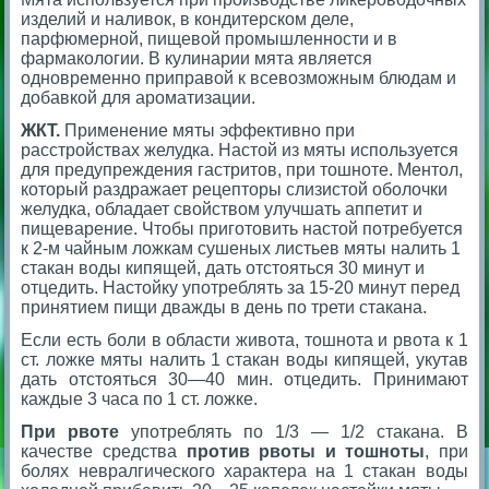
изделий и наливок, в кондитерском деле,
парфюмерной, пищевой промышленности и в
фармакологии. В кулинарии мята является
одновременно приправой к всевозможным блюдам и
добавкой для ароматизации.
ЖКТ.
Применение мяты эффективно при
расстройствах желудка. Настой из мяты используется
для предупреждения гастритов, при тошноте. Ментол,
который раздражает рецепторы слизистой оболочки
желудка, обладает свойством улучшать аппетит и
пищеварение. Чтобы приготовить настой потребуется
к 2-м чайным ложкам сушеных листьев мяты налить 1
стакан воды кипящей, дать отстояться 30 минут и
отцедить. Настойку употреблять за 15-20 минут перед
принятием пищи дважды в день по трети стакана.
Если есть боли в области живота, тошнота и рвота к 1
ст. ложке мяты налить 1 стакан воды кипящей, укутав
дать отстояться 30—40 мин. отцедить. Принимают
каждые 3 часа по 1 ст. ложке.
При рвоте
употреблять по 1/3 — 1/2 стакана. В
качестве средства
против рвоты и тошноты
, при
болях невралгического характера на 1 стакан воды