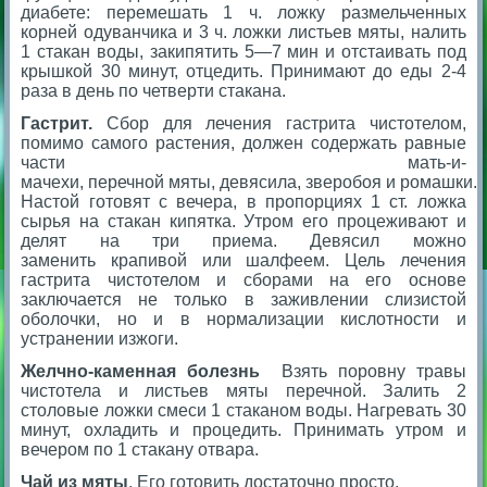
диабете: перемешать 1 ч. ложку размельченных
корней одуванчика и 3 ч. ложки листьев мяты, налить
1 стакан воды, закипятить 5—7 мин и отстаивать под
крышкой 30 минут, отцедить. Принимают до еды 2-4
раза в день по четверти стакана.
Гастрит.
Сбор для лечения гастрита чистотелом,
помимо самого растения, должен содержать равные
части мать-и-
мачехи, перечной мяты, девясила, зверобоя и ромашки.
Настой готовят с вечера, в пропорциях 1 ст. ложка
сырья на стакан кипятка. Утром его процеживают и
делят на три приема. Девясил можно
заменить крапивой или шалфеем. Цель лечения
гастрита чистотелом и сборами на его основе
заключается не только в заживлении слизистой
оболочки, но и в нормализации кислотности и
устранении изжоги.
Желчно-каменная болезнь
Взять поровну травы
чистотела и листьев мяты перечной. Залить 2
столовые ложки смеси 1 стаканом воды. Нагревать 30
минут, охладить и процедить. Принимать утром и
вечером по 1 стакану отвара.
Чай из мяты
. Его готовить достаточно просто.