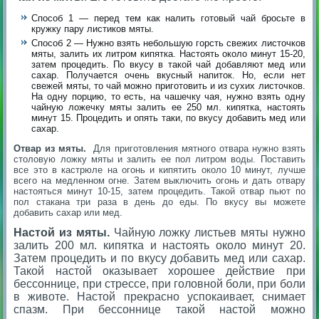
Способ 1 — перед тем как налить готовый чай бросьте в
кружку пару листиков мяты.
Способ 2 — Нужно взять небольшую горсть свежих листочков
мяты, залить их литром кипятка. Настоять около минут 15-20,
затем процедить. По вкусу в такой чай добавляют мед или
сахар. Получается очень вкусный напиток. Но, если нет
свежей мяты, то чай можно приготовить и из сухих листочков.
На одну порцию, то есть, на чашечку чая, нужно взять одну
чайную ложечку мяты залить ее 250 мл. кипятка, настоять
минут 15. Процедить и опять таки, по вкусу добавить мед или
сахар.
Отвар из мяты.
Для приготовления мятного отвара нужно взять
столовую ложку мяты и залить ее пол литром воды. Поставить
все это в кастрюле на огонь и кипятить около 10 минут, лучше
всего на медленном огне. Затем выключить огонь и дать отвару
настояться минут 10-15, затем процедить. Такой отвар пьют по
пол стакана три раза в день до еды. По вкусу вы можете
добавить сахар или мед.
Настой из мяты.
Чайную ложку листьев мяты нужно
залить 200 мл. кипятка и настоять около минут 20.
Затем процедить и по вкусу добавить мед или сахар.
Такой настой оказывает хорошее действие при
бессоннице, при стрессе, при головной боли, при боли
в животе. Настой прекрасно успокаивает, снимает
спазм. При бессоннице такой настой можно