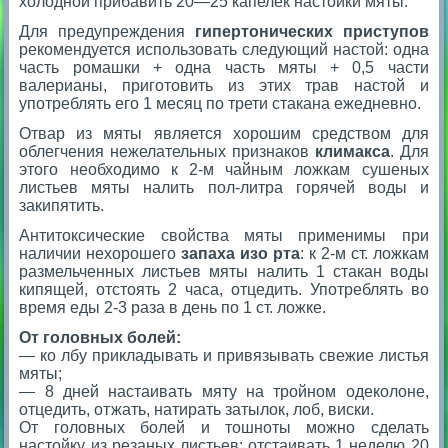
холодной прибавить 20—25 капелек настойки мяты.
Для предупреждения
гипертонических приступов
рекомендуется использовать следующий настой: одна
часть ромашки + одна часть мяты + 0,5 части
валерианы, приготовить из этих трав настой и
употреблять его 1 месяц по трети стакана ежедневно.
Отвар из мяты является хорошим средством для
облегчения нежелательных признаков
климакса
. Для
этого необходимо к 2-м чайным ложкам сушеных
листьев мяты налить пол-литра горячей воды и
закипятить.
Антитоксические свойства мяты применимы при
наличии нехорошего
запаха изо рта
: к 2-м ст. ложкам
размельченных листьев мяты налить 1 стакан воды
кипящей, отстоять 2 часа, отцедить. Употреблять во
время еды 2-3 раза в день по 1 ст. ложке.
От головных болей:
— ко лбу прикладывать и привязывать свежие листья
мяты;
— 8 дней настаивать мяту на тройном одеколоне,
отцедить, отжать, натирать затылок, лоб, виски.
От головных болей и тошноты можно сделать
настойку из резаных листьев: отстаивать 1 неделю 20