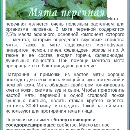
Мята
перечная является очень полезным растением для
организма человека. В мяте перечной содержится
2,5% масла эфирного, основной компонент которого
— ментол, который определяет вкусовые свойства
мяты. Также в мяте содержатся ментофуран,
пиперитон, ясмон, пинен, феландрен, эфиры и пр. А
также в ее состав входят горечи, флавоноиды,
дубильные вещества. При помощи ментола мята
превращается в бактерицидное растение.
Натирания и примочки из настоя мяты хорошо
подходят для легко воспаляющейся, чувствительной и
нежной кожи. Мята обладает свойством тонизировать
клетки кожи, снимать зуд и сыпи. Чтобы приготовить
настой мяты перечной к одной столовой ложке
сушеных листьев, налить стакан крутого кипятка,
отстоять 30-40 минут и отцедить. Такой настой мяты
используют для протирания тела и лица.
Перечная мята имеет
болеутоляющее и
сосудорасширяющее
свойство. Масло мятное