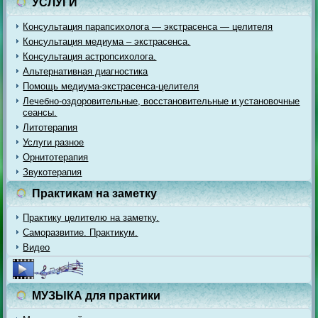
УСЛУГИ
Консультация парапсихолога — экстрасенса — целителя
Консультация медиума – экстрасенса.
Консультация астропсихолога.
Альтернативная диагностика
Помощь медиума-экстрасенса-целителя
Лечебно-оздоровительные, восстановительные и установочные
сеансы.
Литотерапия
Услуги разное
Орнитотерапия
Звукотерапия
Практикам на заметку
Практику целителю на заметку.
Саморазвитие. Практикум.
Видео
МУЗЫКА для практики