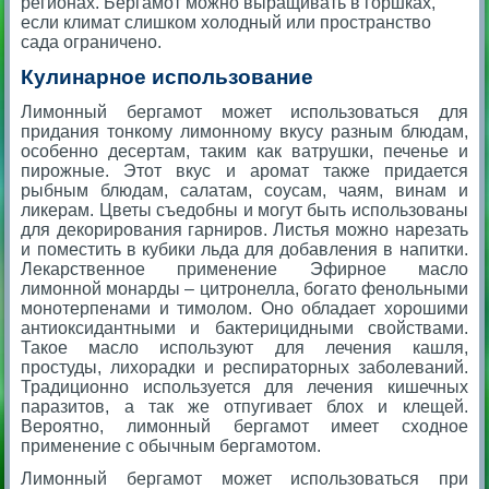
регионах. Бергамот можно выращивать в горшках,
если климат слишком холодный или пространство
сада ограничено.
Кулинарное использование
Лимонный бергамот может использоваться для
придания тонкому лимонному вкусу разным блюдам,
особенно десертам, таким как ватрушки, печенье и
пирожные. Этот вкус и аромат также придается
рыбным блюдам, салатам, соусам, чаям, винам и
ликерам. Цветы съедобны и могут быть использованы
для декорирования гарниров. Листья можно нарезать
и поместить в кубики льда для добавления в напитки.
Лекарственное применение Эфирное масло
лимонной монарды – цитронелла, богато фенольными
монотерпенами и тимолом. Оно обладает хорошими
антиоксидантными и бактерицидными свойствами.
Такое масло используют для лечения кашля,
простуды, лихорадки и респираторных заболеваний.
Традиционно используется для лечения кишечных
паразитов, а так же отпугивает блох и клещей.
Вероятно, лимонный бергамот имеет сходное
применение с обычным бергамотом.
Лимонный бергамот может использоваться при