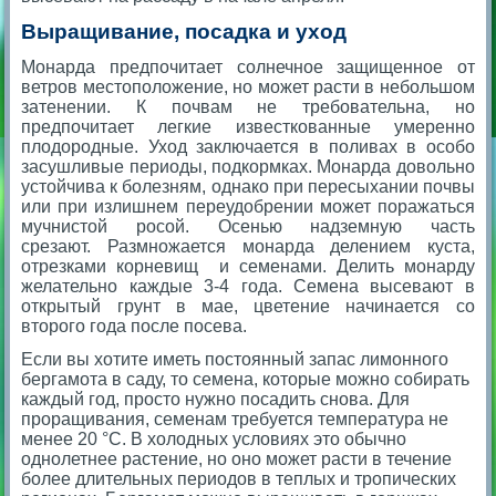
Выращивание, посадка и уход
Монарда предпочитает солнечное защищенное от
ветров местоположение, но может расти в небольшом
затенении. К почвам не требовательна, но
предпочитает легкие известкованные умеренно
плодородные. Уход заключается в поливах в особо
засушливые периоды, подкормках. Монарда довольно
устойчива к болезням, однако при пересыхании почвы
или при излишнем переудобрении может поражаться
мучнистой росой. Осенью надземную часть
срезают. Размножается монарда делением куста,
отрезками корневищ и семенами. Делить монарду
желательно каждые 3-4 года. Семена высевают в
открытый грунт в мае, цветение начинается со
второго года после посева.
Если вы хотите иметь постоянный запас лимонного
бергамота в саду, то семена, которые можно собирать
каждый год, просто нужно посадить снова. Для
проращивания, семенам требуется температура не
менее 20 °С. В холодных условиях это обычно
однолетнее растение, но оно может расти в течение
более длительных периодов в теплых и тропических