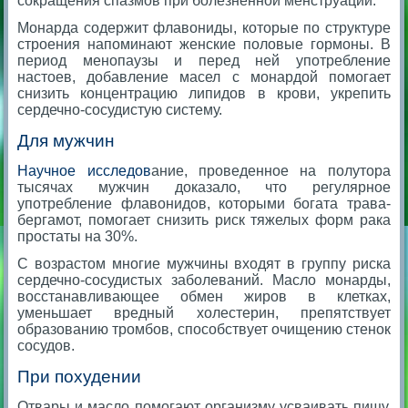
сокращения спазмов при болезненной менструации.
Монарда содержит флавониды, которые по структуре
строения напоминают женские половые гормоны. В
период менопаузы и перед ней употребление
настоев, добавление масел с монардой помогает
снизить концентрацию липидов в крови, укрепить
сердечно-сосудистую систему.
Для мужчин
Научное исследов
ание, проведенное на полутора
тысячах мужчин доказало, что регулярное
употребление флавонидов, которыми богата трава-
бергамот, помогает снизить риск тяжелых форм рака
простаты на 30%.
С возрастом многие мужчины входят в группу риска
сердечно-сосудистых заболеваний. Масло монарды,
восстанавливающее обмен жиров в клетках,
уменьшает вредный холестерин, препятствует
образованию тромбов, способствует очищению стенок
сосудов.
При похудении
Отвары и масло помогают организму усваивать пищу,