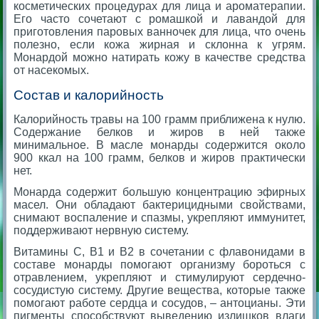
косметических процедурах для лица и ароматерапии.
Его часто сочетают с ромашкой и лавандой для
приготовления паровых ванночек для лица, что очень
полезно, если кожа жирная и склонна к угрям.
Монардой можно натирать кожу в качестве средства
от насекомых.
Состав и калорийность
Калорийность травы на 100 грамм приближена к нулю.
Содержание белков и жиров в ней также
минимальное. В масле монарды содержится около
900 ккал на 100 грамм, белков и жиров практически
нет.
Монарда содержит большую концентрацию эфирных
масел. Они обладают бактерицидными свойствами,
снимают воспаление и спазмы, укрепляют иммунитет,
поддерживают нервную систему.
Витамины С, В1 и В2 в сочетании с флавонидами в
составе монарды помогают организму бороться с
отравлением, укрепляют и стимулируют сердечно-
сосудистую систему. Другие вещества, которые также
помогают работе сердца и сосудов, – антоцианы. Эти
пигменты способствуют выведению излишков влаги