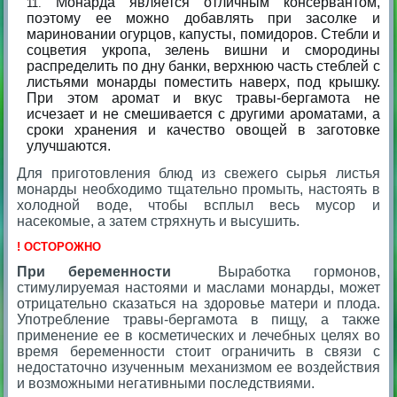
Монарда является отличным консервантом,
поэтому ее можно добавлять при засолке и
мариновании огурцов, капусты, помидоров. Стебли и
соцветия укропа, зелень вишни и смородины
распределить по дну банки, верхнюю часть стеблей с
листьями монарды поместить наверх, под крышку.
При этом аромат и вкус травы-бергамота не
исчезает и не смешивается с другими ароматами, а
сроки хранения и качество овощей в заготовке
улучшаются.
Для приготовления блюд из свежего сырья листья
монарды необходимо тщательно промыть, настоять в
холодной воде, чтобы всплыл весь мусор и
насекомые, а затем стряхнуть и высушить.
! ОСТОРОЖНО
При беременности
Выработка гормонов,
стимулируемая настоями и маслами монарды, может
отрицательно сказаться на здоровье матери и плода.
Употребление травы-бергамота в пищу, а также
применение ее в косметических и лечебных целях во
время беременности стоит ограничить в связи с
недостаточно изученным механизмом ее воздействия
и возможными негативными последствиями.