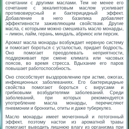
сочетании с другими маслами. Тем не менее его
сочетание с эвкалиптовым маслом усиливает
противовирусный и бактерицидный эффект.
Добавление в него базилика добавляет
эффективности заживляющим свойствам. Другие
масла, с которыми можно смешивать масло монарды,
– лимон, лайм, герань, миндаль, абрикос или персик.
Аромат масла монарды возбуждает нервную систему
и помогает бороться с усталостью, придает бодрость.
Оно помогает преодолевать неприятности,
поддерживает при смене климата или часовых
поясов, во время стресса. Вдыхание его паров
повышает работоспособность.
Оно способствует выздоровлению при астме, ожогах,
инфекционных заболеваниях. Его бактерицидные
свойства помогают бороться с вирусами и
грибковыми возбудителями заболеваний. Среди
заболеваний, при которых рекомендуется
употребление масла монарды, перечисляют
пневмонии и бронхиты, отиты и даже туберкулез.
Масло монарды имеет мочегонный и потогонный
эффект, поэтому настои из ароматной травы
помогают выводить лишнюю влагу из организма при