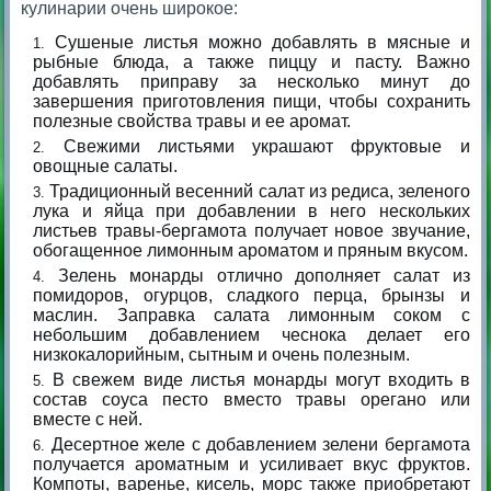
кулинарии очень широкое:
Сушеные листья можно добавлять в мясные и
рыбные блюда, а также пиццу и пасту. Важно
добавлять приправу за несколько минут до
завершения приготовления пищи, чтобы сохранить
полезные свойства травы и ее аромат.
Свежими листьями украшают фруктовые и
овощные салаты.
Традиционный весенний салат из редиса, зеленого
лука и яйца при добавлении в него нескольких
листьев травы-бергамота получает новое звучание,
обогащенное лимонным ароматом и пряным вкусом.
Зелень монарды отлично дополняет салат из
помидоров, огурцов, сладкого перца, брынзы и
маслин. Заправка салата лимонным соком с
небольшим добавлением чеснока делает его
низкокалорийным, сытным и очень полезным.
В свежем виде листья монарды могут входить в
состав соуса песто вместо травы орегано или
вместе с ней.
Десертное желе с добавлением зелени бергамота
получается ароматным и усиливает вкус фруктов.
Компоты, варенье, кисель, морс также приобретают