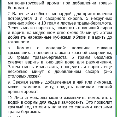
мятно-цитрусовый аромат при добавлении травы-
бергамота.
Варенье из яблок с монардой: для приготовления
потребуется 3 л сахарного сиропа, 5 некрупных
зеленых яблок и 10 грамм листьев травы-бергамота.
Зелень мелко нарезать, поместить в кипящий сироп
и варить на медленном огне около 10 минут. Затем
добавить нарезанные кубиками яблоки и варить до
готовности.
Компот с монардой: половина стакана
крыжовника, половина стакана красной смородины,
10 грамм травы-бергамота, 5 грамм базилика
следует варить в кипящей воде для размягчения.
Затем смесь измельчить, процедить и варить еще
несколько минут с добавлением сахара (3–5
столовых ложек).
Свежая зелень, добавленная в чай или лимонад,
может заменить мяту, придать напиткам свежий
пряный аромат.
Листья монарды можно измельчить, поместить с
водой в формы для льда и заморозить. Это позволит
круглый год готовить напитки со свежими листьями
травы-бергамота.