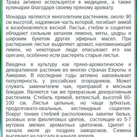
Трава активно используется в медицине, а также
кулинарии благодаря своему пряному аромату.
Монарда являются многолетним растением, около 90
см высотой, надземная часть которой, погибает зимой
и возобновляется весной. Листья, стебли и соцветия
обладают сильным запахом лимона, мяты, цедры и
широким букетом других эфирных масел. При
растирании листья выделяют аромат, напоминающий
лимон, но некоторые люди описывают его как
орегано, особенно если растереть старые листья.
Введена в культуру как пряно-ароматическое и
декоративное растение во многих странах Европы и
Америки. В последние годы активно завоевывает
популярность у российских огородников. Может
служить заменителем чая, приправой к мясным
блюдам. Является так же прекрасным декоративным
растением. Стебель прямой, ветвистый, высотой 60-
100 см. Листья цельные, но чаще зубчатые,
продолговато-овальные, кистевидные соцветия.
Вокруг тонких стеблей расположены завитки белых,
розовых или фиолетовых цветов, состоящие из 5-7
мутовок мелких ароматных цветочков. Цветет с
начала июля до поздних заморозков. Семена
высевают на рассаду в начале апреля.