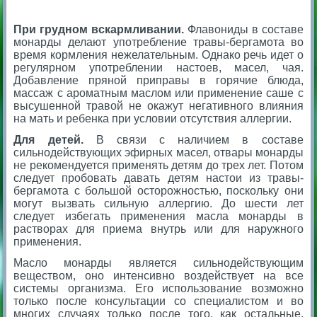
При грудном вскармливании.
Флавониды в составе
монарды делают употребление травы-бергамота во
время кормления нежелательным. Однако речь идет о
регулярном употреблении настоев, масел, чая.
Добавление пряной приправы в горячие блюда,
массаж с ароматным маслом или применение саше с
высушенной травой не окажут негативного влияния
на мать и ребенка при условии отсутствия аллергии.
Для детей.
В связи с наличием в составе
сильнодействующих эфирных масел, отвары монарды
не рекомендуется применять детям до трех лет. Потом
следует пробовать давать детям настои из травы-
бергамота с большой осторожностью, поскольку они
могут вызвать сильную аллергию. До шести лет
следует избегать применения масла монарды в
растворах для приема внутрь или для наружного
применения.
Масло монарды является сильнодействующим
веществом, оно интенсивно воздействует на все
системы организма. Его использование возможно
только после консультации со специалистом и во
многих случаях только после того, как остальные,