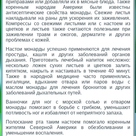
приправами или добавляли их в мясные блюда. Также
коренным народам Америки были известны
антисептические свойства монарды. Свежие листья
накладывали на раны для ускорения их заживления.
Компрессы со свежими листьями или с настоем из
цветков и листьев также считаются полезными при
заживлении травм и ожогов, дерматите и других
проблемах с кожей.
Настои монарды успешно применяются для лечения
простуды, кашля и других заболеваний органов
дыхания. Приготовить лечебный напиток несложно:
несколько ложек сухих листьев и цветков залить
кипятком, накрыть и настаивать в течение 40 минут.
Также в народной медицине часто применялись
ингаляции, вдыхание отвара или паров воды с
маслом монарды для лечения бронхитов и других
заболеваний дыхательных путей.
Ванночки для ног с морской солью и отваром
монарды помогают в борьбе с грибком, уменьшают
потливость ног и избавляют от неприятного запаха.
Полоскание рта таким настоем помогало коренным
жителям Северной Америки в обезболивании и
уменьшении воспаления.