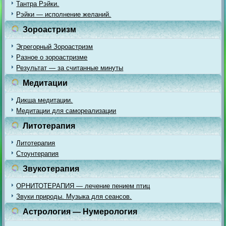
Тантра Рэйки.
Рэйки — исполнение желаний.
Зороастризм
Эгрегорный Зороастризм
Разное о зороастризме
Результат — за считанные минуты
Медитации
Дикша медитации.
Медитации для самореализации
Литотерапия
Литотерапия
Стоунтерапия
Звукотерапия
ОРНИТОТЕРАПИЯ — лечение пением птиц
Звуки природы. Музыка для сеансов.
Астрология — Нумерология