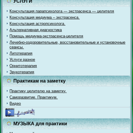
УСЛУГИ
Консультация парапсихолога — экстрасенса — целителя
Консультация медиума – экстрасенса.
Консультация астропсихолога.
Альтернативная диагностика
Помощь медиума-экстрасенса-целителя
Лечебно-оздоровительные, восстановительные и установочные
сеансы.
Литотерапия
Услуги разное
Орнитотерапия
Звукотерапия
Практикам на заметку
Практику целителю на заметку.
Саморазвитие. Практикум.
Видео
МУЗЫКА для практики