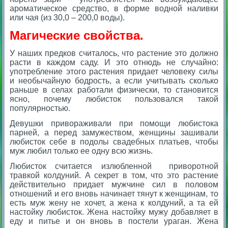
ароматическое средство, в форме водной наливки
или чая (из 30,0 – 200,0 воды).
Магические свойства.
У наших предков считалось, что растение это должно
расти в каждом саду. И это отнюдь не случайно:
употребление этого растения придает человеку силы
и необычайную бодрость, а если учитывать сколько
раньше в селах работали физически, то становится
ясно, почему любисток пользовался такой
популярностью.
Девушки привораживали при помощи любистока
парней, а перед замужеством, женщины зашивали
любисток себе в подолы свадебных платьев, чтобы
муж любил только ее одну всю жизнь.
Любисток считается излюбленной приворотной
травкой колдуний. А секрет в том, что это растение
действительно придает мужчине сил в половом
отношений и его вновь начинает тянут к женщинам, то
есть муж жену не хочет, а жена к колдуний, а та ей
настойку любисток. Жена настойку мужу добавляет в
еду и питье и он вновь в постели ураган. Жена