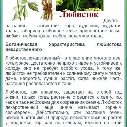
Другие
названия — любистник, зоря, дудочник, дудчатая
трава, заборина, любовное зелье, приворотное зелье,
любчик, любим-трава, любец, ведьмина трава.
Ботаническая характеристика любистока
лекарственного
Любисток лекарственный – это растение многолетнее,
культурное, достаточно неприхотливое и устойчивое к
холоду, оно не требует особого ухода. К тому же,
любисток не требователен к солнечному свету и теплу,
даже, напротив, лучше растёт, когда нижняя часть
растения располагается в тени.
Любисток, как правило, зацветает на второй год
жизни, только тогда растение стремится к свету, так
как он так необходим для созревания семян. Любисток
лекарственный ещё иначе называют горным
сельдереем. Действительно, эти растения очень
близки в ботанике. В природе любисток обычно растет
у подножья гор или по склонам, именно по этой