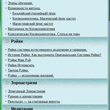
Этапы обучения.
Возможности метода.
Буддийский (лечебный) блок
Космоэнергетика. Магический блок частот
Магистровский блок частот
Методичка по Космоэнергетике
Классическая Космоэнергетика. Статьи на тему
Рэйки
Рейки система естественного исцеления и гармонии.
История Рейки: Как выглядела Оригинальная Система Рейки?
Рэйки Фам Рэй
Рейки Иггдрасиль
Тантра Рэйки.
Рэйки — исполнение желаний.
Зороастризм
Эгрегорный Зороастризм
Разное о зороастризме
Результат — за считанные минуты
Медитации