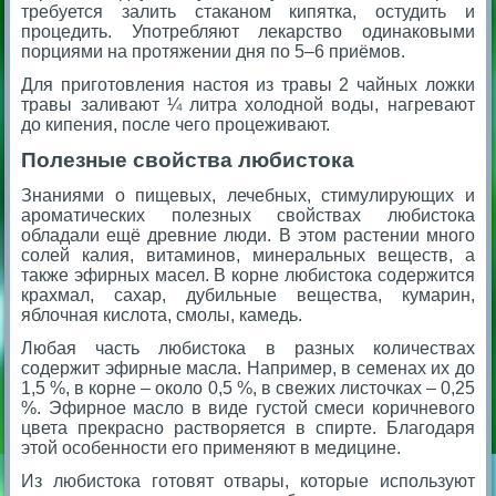
требуется залить стаканом кипятка, остудить и
процедить. Употребляют лекарство одинаковыми
порциями на протяжении дня по 5–6 приёмов.
Для приготовления настоя из травы 2 чайных ложки
травы заливают ¼ литра холодной воды, нагревают
до кипения, после чего процеживают.
Полезные свойства любистока
Знаниями о пищевых, лечебных, стимулирующих и
ароматических полезных свойствах любистока
обладали ещё древние люди. В этом растении много
солей калия, витаминов, минеральных веществ, а
также эфирных масел. В корне любистока содержится
крахмал, сахар, дубильные вещества, кумарин,
яблочная кислота, смолы, камедь.
Любая часть любистока в разных количествах
содержит эфирные масла. Например, в семенах их до
1,5 %, в корне – около 0,5 %, в свежих листочках – 0,25
%. Эфирное масло в виде густой смеси коричневого
цвета прекрасно растворяется в спирте. Благодаря
этой особенности его применяют в медицине.
Из любистока готовят отвары, которые используют