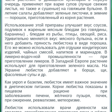
очередь применяют при варке супов (лучше свежие
листья, но также и сушеные) на говяжьем бульоне. В
летние салаты добавляют зеленые листочки, в зимние
— порошок, приготовленный из корня растения.
Использование этой приправы улучшает вкус соусов,
подливок к жареным мясным блюдам (из говядины,
баранины) , блюдам из рыбы, птицы, овощей, риса.
Удивительно меняется вкус мясного бульона, если в
него добавить пряность любистока в виде порошка.
Его же можно использовать для отдушки кондитерских
изделий, чайных смесей, напитков и маринадов. В
ликерно-водоч-ной промышленности — при
приготовлении ликеров. В Западной Европе растение
используют для приготовления зеленого масла. На
Украине любисток добавляют в борщи, щи,
фасолевые супы и др.
Как укроп и базилик, любисток имеет важное значение
в диетическом питании. Корни любистка показаны в
пищевом рационе при
заболеваниях печени, жёлчного пузыря, почек,
при ожирении, ревматизме, метеоризме.
Любисток использовали врачи древности как