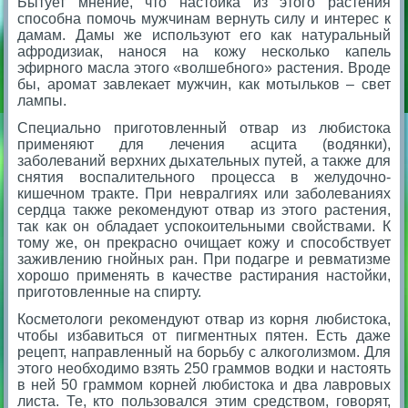
Бытует мнение, что настойка из этого растения
способна помочь мужчинам вернуть силу и интерес к
дамам. Дамы же используют его как натуральный
афродизиак, нанося на кожу несколько капель
эфирного масла этого «волшебного» растения. Вроде
бы, аромат завлекает мужчин, как мотыльков – свет
лампы.
Специально приготовленный отвар из любистока
применяют для лечения асцита (водянки),
заболеваний верхних дыхательных путей, а также для
снятия воспалительного процесса в желудочно-
кишечном тракте. При невралгиях или заболеваниях
сердца также рекомендуют отвар из этого растения,
так как он обладает успокоительными свойствами. К
тому же, он прекрасно очищает кожу и способствует
заживлению гнойных ран. При подагре и ревматизме
хорошо применять в качестве растирания настойки,
приготовленные на спирту.
Косметологи рекомендуют отвар из корня любистока,
чтобы избавиться от пигментных пятен. Есть даже
рецепт, направленный на борьбу с алкоголизмом. Для
этого необходимо взять 250 граммов водки и настоять
в ней 50 граммом корней любистока и два лавровых
листа. Те, кто пользовался этим средством, говорят,