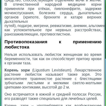
средство, способствующее отделению мочи и жёлчи.
В отечественной народной медицине корни
применяли при отёках, пиелонефрите, задержке
мочеиспускания, болезнях сердца, дыхательных
органов (хрипоте, бронхите и катаре верхних
дыхательных
путей), подагре, мигрени, ревматизме, анемии, альгомен
как успокоительное при нервных расстройствах,
ранозаживляющее, противоглистное.
Противопоказания к применению
любистока
Нельзя использовать любисток женщинам во время
беременности, так как он способствует притоку крови
к органам таза.
Корень зори
(Ligustium Levistieum).
Лекарственное
растение любисток называют также зоря. Это
многолетнее травянистое растение с блестящими
зубчатыми листьями и мелкими светло-желтыми
цветками-зонтиками, высотой до 2 м.
Оно встречается в южной и средней полосах России,
его разводят также специально для лечебных целей.
Корень зари – употребляется как возбуждающее