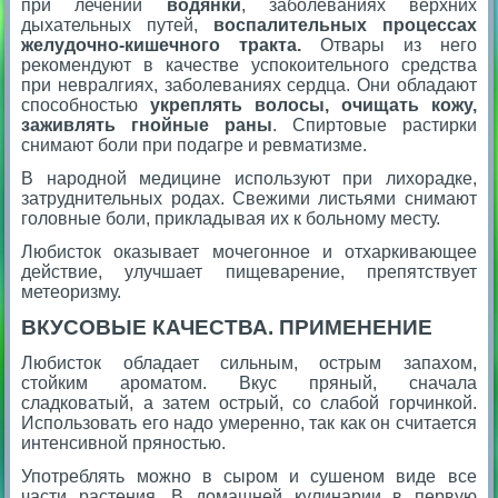
при лечении
водянки
, заболеваниях верхних
дыхательных путей,
воспалительных процессах
желудочно-кишечного тракта.
Отвары из него
рекомендуют в качестве успокоительного средства
при невралгиях, заболеваниях сердца. Они обладают
способностью
укреплять волосы, очищать кожу,
заживлять гнойные раны
. Спиртовые растирки
снимают боли при подагре и ревматизме.
В народной медицине используют при лихорадке,
затруднительных родах. Свежими листьями снимают
головные боли, прикладывая их к больному месту.
Любисток оказывает мочегонное и отхаркивающее
действие, улучшает пищеварение, препятствует
метеоризму.
ВКУСОВЫЕ КАЧЕСТВА. ПРИМЕНЕНИЕ
Любисток обладает сильным, острым запахом,
стойким ароматом. Вкус пряный, сначала
сладковатый, а затем острый, со слабой горчинкой.
Использовать его надо умеренно, так как он считается
интенсивной пряностью.
Употреблять можно в сыром и сушеном виде все
части растения. В домашней кулинарии в первую