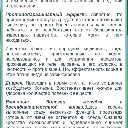
и тем меньше вероятность негативных последствий
от воспаления;
Противопаразитарный эффект.
Известно, что
принимаемые вовнутрь средств из калгана позволяют
кишечнику не просто более активно и качественно
работать, а и освобождают его от большинства
известных паразитов, которые могут в нем
находиться.
Известны факты, из народной медицины, когда
ополаскиватели, приготовленные из корня,
использовались и для устранения паразитов,
проживающих на теле человека, в его волосах, в
частности – против вшей. Но, эффективность корня в
этом плане нигде не зафиксировна.
Диарея.
Приводит в норму стул, а также устраняет
возбудителя болезни. Восстанавливает нужное для
здоровья количество полезных веществ.
Язвенные болезни желудка и
двенадцатиперстной кишки.
Здесь корень
выполняет сразу несколько функций, произведя
которые, от язвы не останется ни следа. Сначала
средство обезболивает и одновременно снимает
воспаление, после чего избавляется от инфекции,