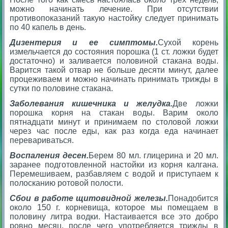
можно начинать лечение. При отсутствии
противопоказаний такую настойку следует принимать
по 40 капель в день.
Дизентерия и ее симптомы.
Сухой корень
измельчается до состояния порошка (1 ст. ложки будет
достаточно) и заливается половиной стакана воды.
Варится такой отвар не больше десяти минут, далее
процеживаем и можно начинать принимать трижды в
сутки по половине стакана.
Заболевания кишечника и желудка.
Две ложки
порошка корня на стакан воды. Варим около
пятнадцати минут и принимаем по столовой ложки
через час после еды, как раз когда еда начинает
перевариваться.
Воспаления десен.
Берем 80 мл. глицерина и 20 мл.
заранее подготовленной настойки из корня калгана.
Перемешиваем, разбавляем с водой и приступаем к
полосканию ротовой полости.
Сбои в работе щитовидной железы.
Понадобится
около 150 г. корневища, которое мы помещаем в
половину литра водки. Настаивается все это добро
ровно месяц, после чего употребляется трижды в