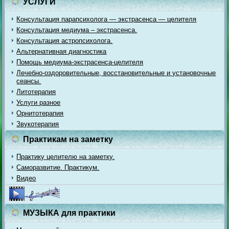
УСЛУГИ
Консультация парапсихолога — экстрасенса — целителя
Консультация медиума – экстрасенса.
Консультация астропсихолога.
Альтернативная диагностика
Помощь медиума-экстрасенса-целителя
Лечебно-оздоровительные, восстановительные и установочные
сеансы.
Литотерапия
Услуги разное
Орнитотерапия
Звукотерапия
Практикам на заметку
Практику целителю на заметку.
Саморазвитие. Практикум.
Видео
МУЗЫКА для практики