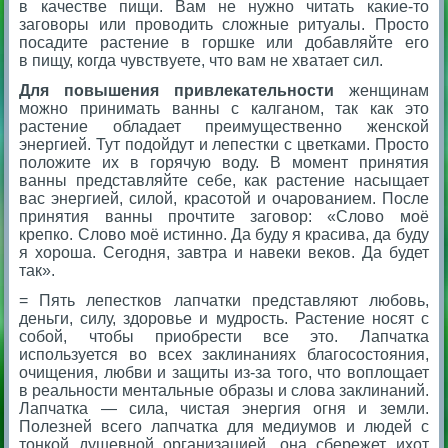
в качестве пищи. Вам не нужно читать какие-то
заговоры или проводить сложные ритуалы. Просто
посадите растение в горшке или добавляйте его
в пищу, когда чувствуете, что вам не хватает сил.
Для повышения привлекательности
женщинам
можно принимать ванны с калганом, так как это
растение обладает преимущественно женской
энергией. Тут подойдут и лепестки с цветками. Просто
положите их в горячую воду. В момент принятия
ванны представляйте себе, как растение насыщает
вас энергией, силой, красотой и очарованием. После
принятия ванны прочтите заговор: «Слово моё
крепко. Слово моё истинно. Да буду я красива, да буду
я хороша. Сегодня, завтра и навеки веков. Да будет
так».
= Пять лепестков лапчатки представляют любовь,
деньги, силу, здоровье и мудрость. Растение носят с
собой, чтобы приобрести все это. Лапчатка
используется во всех заклинаниях благосостояния,
очищения, любви и защиты из-за того, что воплощает
в реальности ментальные образы и слова заклинаний.
Лапчатка — сила, чистая энергия огня и земли.
Полезней всего лапчатка для медиумов и людей с
тонкой душевной организацией, она сбережет ихот