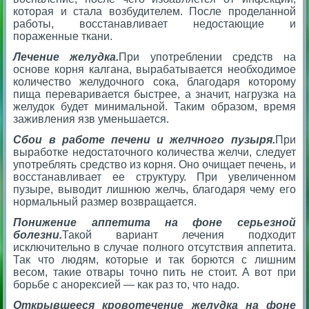
которая и стала возбудителем. После проделанной
работы, восстанавливает недостающие и
пораженные ткани.
Лечение желудка.
При употреблении средств на
основе корня калгана, вырабатывается необходимое
количество желудочного сока, благодаря которому
пища переваривается быстрее, а значит, нагрузка на
желудок будет минимальной. Таким образом, время
заживления язв уменьшается.
Сбои в работе печени и желчного пузыря.
При
выработке недостаточного количества желчи, следует
употреблять средство из корня. Оно очищает печень, и
восстанавливает ее структуру. При увеличенном
пузыре, выводит лишнюю желчь, благодаря чему его
нормальный размер возвращается.
Понижение аппетита на фоне серьезной
болезни.
Такой вариант лечения подходит
исключительно в случае полного отсутствия аппетита.
Так что людям, которые и так борются с лишним
весом, такие отвары точно пить не стоит. А вот при
борьбе с анорексией — как раз то, что надо.
Открывшееся кровотечение желудка на фоне