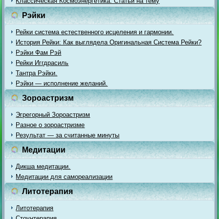
Классическая Космоэнергетика. Статьи на тему
Рэйки
Рейки система естественного исцеления и гармонии.
История Рейки: Как выглядела Оригинальная Система Рейки?
Рэйки Фам Рэй
Рейки Иггдрасиль
Тантра Рэйки.
Рэйки — исполнение желаний.
Зороастризм
Эгрегорный Зороастризм
Разное о зороастризме
Результат — за считанные минуты
Медитации
Дикша медитации.
Медитации для самореализации
Литотерапия
Литотерапия
Стоунтерапия