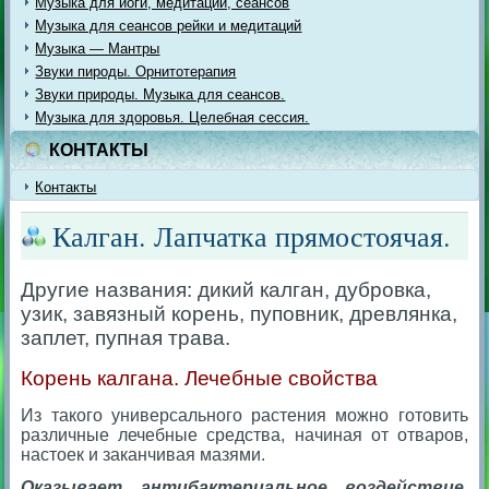
Музыка для йоги, медитации, сеансов
Музыка для сеансов рейки и медитаций
Музыка — Мантры
Звуки пироды. Орнитотерапия
Звуки природы. Музыка для сеансов.
Музыка для здоровья. Целебная сессия.
КОНТАКТЫ
Контакты
Калган. Лапчатка прямостоячая.
Другие названия: дикий калган, дубровка,
узик, завязный корень, пуповник, древлянка,
заплет, пупная трава.
Корень калгана. Лечебные свойства
Из такого универсального растения можно готовить
различные лечебные средства, начиная от отваров,
настоек и заканчивая мазями.
Оказывает антибактериальное воздействие
,