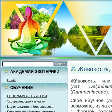
Живокость,
АКАДЕМИЯ ЭЗОТЕРИКИ
О нас
Жи́вокость, ил
(лат.
Delphíniu
ОБУЧЕНИЕ
(
Ranunculaceae
).
ПРОГРАММА ОБУЧЕНИЯ
Своё научное (л
Экстрасенсорика и магия .
возможно, из-за 
Целительство и биосенсорика
с формой голов
Классическая Космоэнергетика.