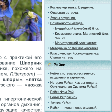
Космоэнергетика. Введение.
Открытая встреча.
Этапы обучения.
Возможности метода.
Буддийский (лечебный) блок
Космоэнергетика. Магический блок
частот
Магистровский блок частот
Методичка по Космоэнергетике
Классическая Космоэнергетика.
о с практикой его
Статьи на тему
азвание
Шпорник
Рэйки
ике, похожего на
нем.
Rittersporn
) —
Рейки система естественного
исцеления и гармонии.
е шпоры
», «
пятка
История Рейки: Как выглядела
узского — «
ножка
Оригинальная Система Рейки?
Рэйки Фам Рэй
Рейки Иггдрасиль
 гипертонической
Тантра Рэйки.
 органов дыхания,
Рэйки — исполнение желаний.
дующие качества: