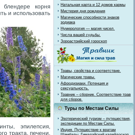
Натальная карта и 12 домов кармы
 блендере корня
Мистерия дня рождения
ить и использовать
Магические способности знаков
зодиака
Нумерология — магия чисел.
Числа вашей судьбы.
Зороастрийский гороскоп
Травы, свойства и соответствие.
Магические травы.
Афродизиаки. Потенция и
сексуальность.
Травник – сборник. Соответствие трав
для сборов.
Туры по Местам Силы
Эзотерический туризм – путешествия,
экспедиции по Местам Силы.
инты, эпилепсия,
Индия. Путешествие к вратам
го тракта, печени,
Шамбалы. Гималайский калейдоскоп.