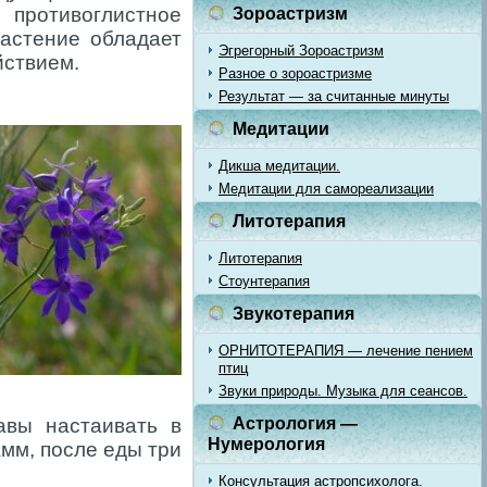
противоглистное
Зороастризм
растение обладает
Эгрегорный Зороастризм
ствием.
Разное о зороастризме
Результат — за считанные минуты
Медитации
Дикша медитации.
Медитации для самореализации
Литотерапия
Литотерапия
Стоунтерапия
Звукотерапия
ОРНИТОТЕРАПИЯ — лечение пением
птиц
Звуки природы. Музыка для сеансов.
авы настаивать в
Астрология —
Нумерология
амм, после еды три
Консультация астропсихолога.