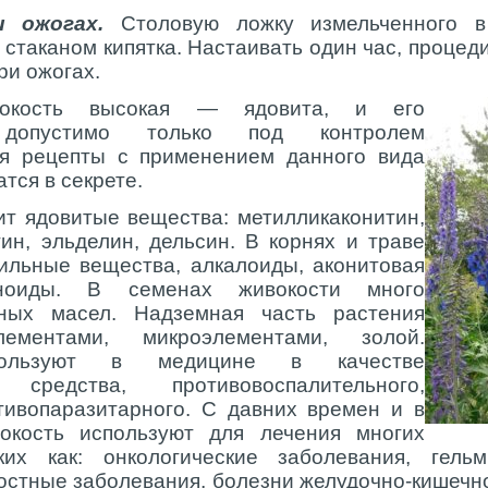
и ожогах.
Столовую ложку измельченного в
 стаканом кипятка. Настаивать один час, процед
ри ожогах.
окость высокая — ядовита, и его
 допустимо только под контролем
тя рецепты с применением данного вида
тся в секрете.
т ядовитые вещества: метилликаконитин,
ин, эльделин, дельсин. В корнях и траве
льные вещества, алкалоиды, аконитовая
оноиды. В семенах живокости много
рных масел. Надземная часть растения
лементами, микроэлементами, золой.
пользуют в медицине в качестве
 средства, противовоспалительного,
тивопаразитарного. С давних времен и в
окость используют для лечения многих
ких как: онкологические заболевания, гельм
остные заболевания, болезни желудочно-кишечно