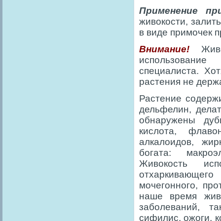
Применение пр
живокости, залить
в виде примочек п
Внимание!
Жив
использование
специалиста. Хо
растения не держа
Растение содержи
дельфелин, делат
обнаружены дуби
кислота, флав
алкалоидов, жи
богата: макроэ
Живокость ис
отхаркивающего
мочегонного, про
наше время жив
заболеваний, та
сифилис, ожоги, к