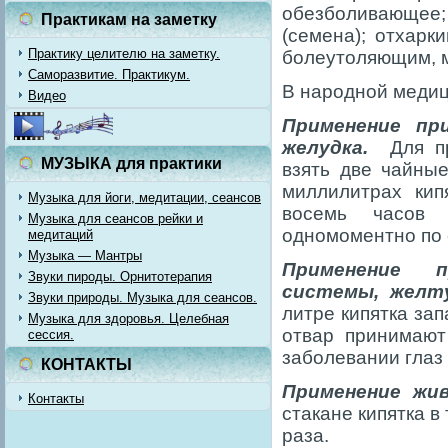
обезболивающее
Практикам на заметку
(семена); отхарк
Практику целителю на заметку.
болеутоляющим, 
Саморазвитие. Практикум.
В народной медиц
Видео
Применение при
желудка.
Для пр
МУЗЫКА для практики
взять две чайны
миллилитрах кип
Музыка для йоги, медитации, сеансов
восемь часов 
Музыка для сеансов рейки и
одномоментно по с
медитаций
Музыка — Мантры
Применение п
Звуки пироды. Орнитотерапия
системы, желт
Звуки природы. Музыка для сеансов.
литре кипятка за
Музыка для здоровья. Целебная
отвар принимают
сессия.
заболевании глаз
КОНТАКТЫ
Применение жи
Контакты
стакане кипятка в
раза.