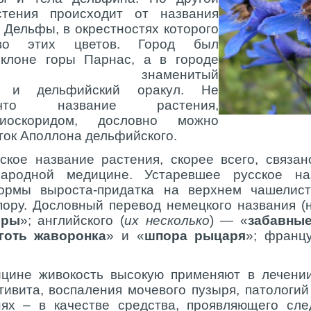
стения происходит от названия
а Дельфы, в окрестностях которого
во этих цветов. Город был
клоне горы Парнас, а в городе
лся знаменитый
 и дельфийский оракул. Не
что название растения,
иоскоридом, дословно можно
еток Аполлона дельфийского.
кое название растения, скорее всего, связан
ародной медицине. Устаревшее русское н
рмы выроста-придатка на верхнем чашелист
пору. Дословный перевод немецкого названия (
оры
»; английского (
их несколько
) — «
забавны
готь жаворонка
» и «
шпора рыцаря
»; франц
цине живокость высокую применяют в лечении
тивита, воспаления мочевого пузыря, патологий
нях – в качестве средства, проявляющего сле