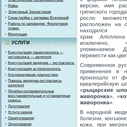
версии, имя ра
Рейки
греческого город
Эгрегорный Зороастризм
росло множест
Сонастройка с ритмами Вселенной
расположен на с
Работа по заповедям. Фиолетовое
пламя.
находи
Медитации
храм Аполлона
исключено, 
УСЛУГИ
упоминаемое Д
Консультация парапсихолога —
перевести как цв
экстрасенса — целителя
Консультация медиума – экстрасенса.
Современное русс
Консультация астропсихолога.
применения в н
Альтернативная диагностика
произошло от фо
Помощь медиума-экстрасенса-
кавалерийскую ш
целителя
«
рыцарские шп
Лечебно-оздоровительные,
жаворонка
», «
ко
восстановительные и установочные
сеансы.
жаворонка
».
Литотерапия
В народной меди
Услуги разное
болезни, конъюнк
Орнитотерапия
кожи, при мигре
Звукотерапия