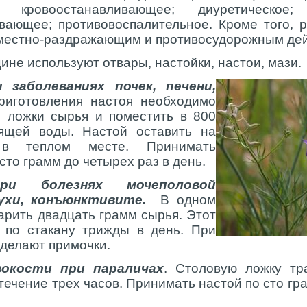
; кровоостанавливающее; диуретическое; 
ивающее; противовоспалительное. Кроме того, 
местно-раздражающим и противосудорожным дей
ине используют отвары, настойки, настои, мази.
 заболеваниях почек, печени,
иготовления настоя необходимо
е ложки сырья и поместить в 800
ящей воды. Настой оставить на
в теплом месте. Принимать
то грамм до четырех раз в день.
ри болезнях мочеполовой
ухи, конъюнктивите.
В одном
парить двадцать грамм сырья. Этот
 по стакану трижды в день. При
 делают примочки.
вокости при параличах
. Столовую ложку тр
 течение трех часов. Принимать настой по сто гр