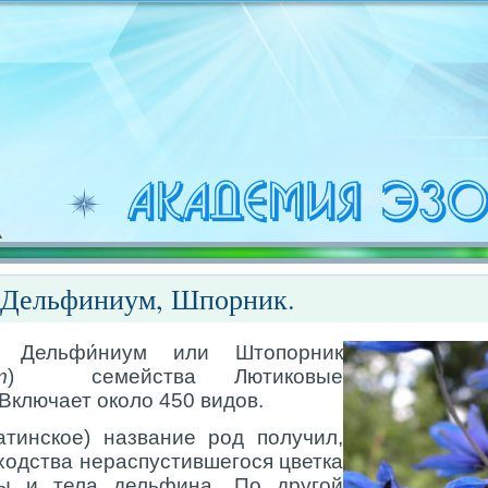
 Дельфиниум, Шпорник.
и Дельфи́ниум или Штопорник
m
) семейства Лютиковые
 Включает около 450 видов.
атинское) название род получил,
сходства нераспустившегося цветка
ы и тела дельфина. По другой