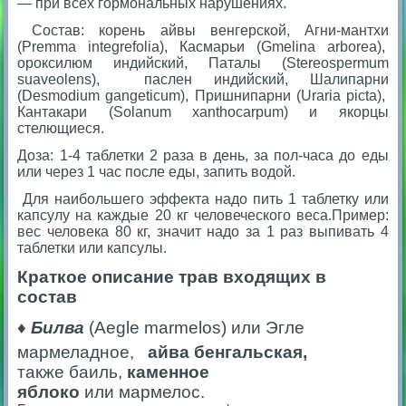
— при всех гормональных нарушениях.
Состав: корень айвы венгерской, Агни-мантхи
(Premma integrefolia), Касмарьи (Gmelina arborea),
ороксилюм индийский, Паталы (Stereospermum
suaveolens), паслен индийский, Шалипарни
(Desmodium gangeticum), Пришнипарни (Uraria picta),
Кантакари (Solanum xanthocarpum) и якорцы
стелющиеся.
Доза: 1-4 таблетки 2 раза в день, за пол-часа до еды
или через 1 час после еды, запить водой.
Для наибольшего эффекта надо пить 1 таблетку или
капсулу на каждые 20 кг человеческого веса.Пример:
вес человека 80 кг, значит надо за 1 раз выпивать 4
таблетки или капсулы.
Краткое описание трав входящих в
состав
♦
Билва
(Aegle marmelos) или Эгле
мармеладное
,
айва бенгальская
,
также баиль,
каменное
яблоко
или мармелос.