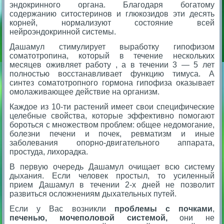
эндокринного органа. Благодаря богатому
содержанию ситостеринов и глюкозидов эти десять
корней, нормализуют состояние всей
нейроэндокринной системы.
Дашамул стимулирует выработку гипофизом
соматотропина, который в течение нескольких
месяцев оживляет работу , а в течении 3 — 5 лет
полностью восстанавливает функцию тимуса. А
синтез соматотропного гормона гипофиза оказывает
омолаживающее действие на организм.
Каждое из 10-ти растений имеет свои специфические
целебные свойства, которые эффективно помогают
бороться с множеством проблем: общее недомогание,
болезни печени и почек, ревматизм и иные
заболевания опорно-двигательного аппарата,
простуда, лихорадка.
В первую очередь Дашамул очищает всю систему
дыхания. Если человек простыл, то усиленный
прием Дашамул в течении 2-х дней не позволит
развиться осложнениям дыхательных путей.
Если у Вас возникли
проблемы с почками
,
печенью, мочеполовой системой,
они не