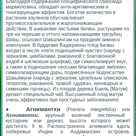
Благодаря содержанию специфического гликозида
мармелозина, обладает анти-аритмическим и
тонизирующим эффектом. Богатое количество в
растении азуленов обуславливает
противоспалительное и жаропонижающее
действие.
В шиваизме листьями билвы, растущими по
три на черешке и оттого напоминающими трезубец
Шивы, осыпают Шивалингам на праздник зимнего
новолуния. В буддизме Ваджраяны плод билвы
входит в число «пяти подношений чувств» (наряду с
зеркалом, цимбалами, раковиной с благовонной
водой и шёлковым шарфом), где символизирует вкус,
а также в подношение «восьми благовещих эмблем»,
символизирующим дары, поднесённые бодхисаттве
Шакьямуни (наряду с зеркалом, целебным эликсиром,
творогом, раковиной, травой «дурва», киноварью и
семенами горчицы).
Из плодов дерева Баиль (Матум)
делают специальный чай. Высушенный плод матум
очень эффективен при простудных заболеваниях.
♦
Агнимантхи
(Premna integrefolia) или
Агнимантхи,
крупный колючий лиственный
кустарник или дерево, высота которого может
достигать 9 м. Распространена агниманта вдоль
побережья Индии и Андаманских островов,