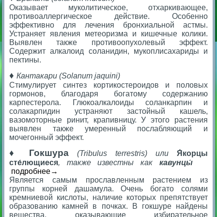
Оказывает муколитическое, отхаркивающее,
противоаллергическое действие. Особенно
эффективно для лечения бронхиальной астмы.
Устраняет явления метеоризма и кишечные колики.
Выявлен также противоопухолевый эффект.
Содержит алкалоид соланидин, мукоплисахариды и
пектины.
♦
Кантакари (Solanum jaquini)
Стимулирует синтез кортикостероидов и половых
гормонов, благодаря богатому содержанию
карпестерола. Глюкоалкалоиды соланкарпин и
солакарпидин устраняют застойный кашель,
вазомоторные ринит, крапивницу. У этого растения
выявлен также умеренный послабляющий и
мочегонный эффект.
♦
Гокшура
(Tribulus terrestris) или
Я́корцы
сте́лющиеся
, также известны как
кавунцы́
подробнее→
Является самым прославленным растением из
группы корней дашамула. Очень богато солями
кремниевой кислоты, наличие которых препятствует
образованию камней в почках. В гокшуре найдены
вещества, оказывающие избирательное