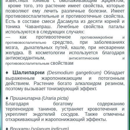
известных тоников с омолаживающим эффектом,
кроме того, это растение имеет свойства, которые
позволяют ему лечить различные болезни. Имеет
противовоспалительные и противоотечные свойства.
Есть в составе смеси Дасамула из десяти корней и
тоника Чаванпраш. Лечебные свойства паталы
используются в следующих случаях:
— как противоотечное
противомикробное и
средство,
при заболеваниях
противовоспалительно
мозга,
дыхательных путей, кашле,
при несварении
желудка.
В косметологии используется благодаря
антиоксидантным,
антисептическим и
свойствам
противовоспалительным
♦
Шалипарни
(Desmodium gangeticum)
Обладает
выраженным жаропонижающим и потогонным
действием. Растение богато алкалоидом резином,
поэтому вызывает тонизирующий эффект.
♦
Пришнипарна (Uraria picta)
Благодаря богатому содержанию
терпеноидов танинов, устраняет кровотечения и
укрепляет эндотелий сосудов. Также отмечены
отхаркивающий и жаропонижающий эффекты.
♦
Врихати (solanum indicum)