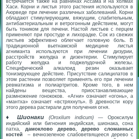
встречается также на равнинах Ассама и на холмах
Хаси.
Корни и листья этого растения используются в
Аюрведе при лечении различных заболеваний. Корни
обладают стимулирующим, вяжущим, слабительным,
антибактериальным и ветрогонным действием, могут
быть тоником для печени.
Настой листьев с перцем
применяют при простуде и лихорадке. Сок из свежих
листьев эффективно облегчает головную боль.
В
традиционной вьетнамской медицине листья
агниманта используются при лечении дизурии,
расстройств желудка и дизентерии.
Стимулирует
работу желудка и поджелудочной железы.
Специфический алкалоид резин оказывает
тонизирующее действие. Присутствие салицилатов в
этом растении позволяет применять его при лечении
ревматизма и полиартритов. Кроме того, в нем
найдены вещества, приостанавливающие
размножение гонококов. «Агни» означает «огонь», а
«мантха» означает «встряхнуть». В древности кору
этого дерева растирали для получения огня.
♦ Шионаки
(Oroxilum indicum) —
Ороксилум
индийский или бигнония индийская, шионака, сона
патха,
дамоклово дерево, дерево сломанных
костей
– вечнозеленое слабоветвящееся дерево с