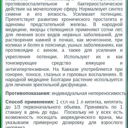
противовоспалительное и бактериостатическое
действие на мочеполовую сферу. Нормализует синтез
семени и его вязкость. Усиливает потенцию.
Препятствует развитию хронического простатита и
аденомы предстательной железы. В народной
медицине, якорцы стелющиеся применяют сотни лет,
для лечения всех видов нервных заболеваний, для
растворения камней в почках, как мочегонное, при
коликах и болях в пояснице, ушных заболеваниях, как
противоядие с вином, а также для усиления и
укрепления потенции
. Используют их и как
тонизирующее средство в
яжущее и
антигипертензивное
.
На Кавказе употребляется при
гонорее, поносе, глазных и горловых воспалениях.
В
народной медицине Болгарии растение используется
для лечения эректильной дисфункции.
Противопоказания:
индивидуальная непереносимость 
Способ применения:
1 ст.л на 1 л кипятка, кипятить
до 1/3 первоначального объема. Принимать по 1
стакану в день до еды. Поскольку не у всех есть
возможность посещать аюрведического врача, мы
указываем примерную дозировку для взрослого
человека.