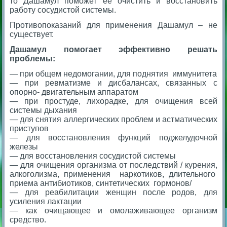
то Дашамул поможет ее очистить и восстановить
работу сосудистой системы.
Противопоказаний для применения Дашамул – не
существует.
Дашамул помогает эффективно решать
проблемы:
— при общем недомогании,
для поднятия иммунитета
— при ревматизме и дисбалансах, связанных с
опорно- двигательным аппаратом
— при простуде, лихорадке,
для очищения всей
системы дыхания
— для снятия
аллергических проблем и
астматических
приступов
— для восстановления функций поджелудочной
железы
— для восстановления сосудистой системы
— для очищения организма от последствий / курения,
алкоголизма, применения наркотиков, длительного
приема антибиотиков, синтетических гормонов/
— для реабилитации женщин после родов,
для
усиления лактации
— как очищающее и омолаживающее организм
средство.