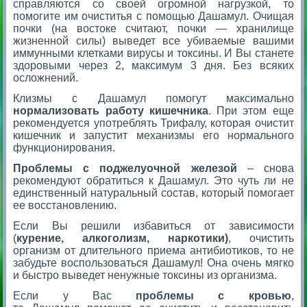
справляются со своей огромной нагрузкой, то
помогите им очиститья с помощью Дашамул. Очищая
почки (на востоке считают, почки — хранилище
жизненной силы) выведет все убиваемые вашими
иммунными клетками вирусы и токсины. И Вы станете
здоровыми через 2, максимум 3 дня. Без всяких
осложнений.
Клизмы с Дашамул помогут максимально
нормализовать работу кишечника
. При этом еще
рекомендуется употреблять Трифалу, которая очистит
кишечник и запустит механизмы его нормального
функционирования.
Проблемы с поджелуочной железой
– снова
рекомендуют обратиться к Дашамул. Это чуть ли не
единственный натуральный состав, который помогает
ее восстановлению.
Если Вы решили избавиться от зависимости
(
курение, алкоголизм, наркотики)
, очистить
организм от длительного приема антибиотиков, то не
забудьте воспользоваться Дашамул! Она очень мягко
и быстро выведет ненужные токсины из организма.
Если у Вас
проблемы с кровью
,