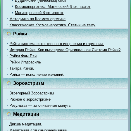
Буддийский (лечебный) блок
Космоэнергетика. Магический блок частот
Магистровский блок частот
Методичка по Космоэнергетике
Классическая Космоэнергетика. Статьи на тему
Рэйки
Рейки система естественного исцеления и гармонии.
История Рейки: Как выглядела Оригинальная Система Рейки?
Рэйки Фам Рэй
Рейки Иггдрасиль
Тантра Рэйки.
Рэйки — исполнение желаний.
Зороастризм
Эгрегорный Зороастризм
Разное о зороастризме
Результат — за считанные минуты
Медитации
Дикша медитации.
Медитации для самореализации