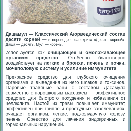
Дашамул — Классический Аюрведический состав
десяти корней
—
в переводе с санскрита «Десять корней».
Даша — десять, Мул — корень.
спользуется как
очищающее и омолаживающее
И
организм средство
. Особенно благотворно
воздействует на
легкие и бронхи, печень и почки,
мочеполовую систему и усилиние иммунитета
.
Прекрасное средство для глубокого очищения
организма и выведения из него шлаков и токсинов.
Паровые травяные бани с составом Дасамула
совместно с порошковым массажем — эффективное
средство для быстрого похудения и избавления от
целлюлита. Настой из травы повышает иммунитет,
эффективен при гриппе и простудных заболеваниях,
очищает организм, легкие, поджелудочную железу,
печень. Средство для лечения эндокринных и
гормональных нарушений.