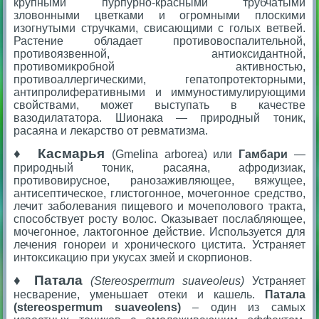
крупными пурпурно-красными трубчатыми
зловонными цветками и огромными плоскими
изогнутыми стручками, свисающими с голых ветвей.
Растение обладает противовоспалительной,
противоязвенной, антиоксидантной,
противомикробной активностью,
противоаллергическими, гепатопротекторными,
антипролиферативными и иммуностимулирующими
свойствами, может выступать в качестве
вазодилататора. Шионака — природный тоник,
расаяна и лекарство от ревматизма.
♦
Касмарья
(Gmelina arborea) или
Гамбари
—
природный тоник, расаяна, афродизиак,
противовирусное, ранозаживляющее, вяжущее,
антисептическое, глистогонное, мочегонное средство,
лечит заболевания пищевого и мочеполового тракта,
способствует росту волос.
Оказывает послабляющее,
мочегонное, лактогонное действие. Используется для
лечения гонореи и хронического цистита. Устраняет
интоксикацию при укусах змей и скорпионов.
♦
Патала
(Stereospermum suaveoleus)
Устраняет
несварение, уменьшает отеки и кашель.
Патала
(stereospermum suaveolens)
– один из самых