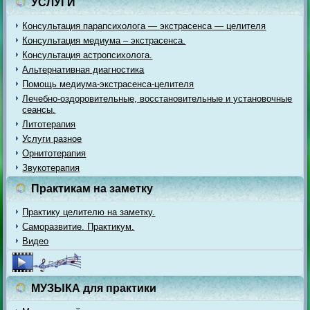
УСЛУГИ
Консультация парапсихолога — экстрасенса — целителя
Консультация медиума – экстрасенса.
Консультация астропсихолога.
Альтернативная диагностика
Помощь медиума-экстрасенса-целителя
Лечебно-оздоровительные, восстановительные и установочные
сеансы.
Литотерапия
Услуги разное
Орнитотерапия
Звукотерапия
Практикам на заметку
Практику целителю на заметку.
Саморазвитие. Практикум.
Видео
МУЗЫКА для практики