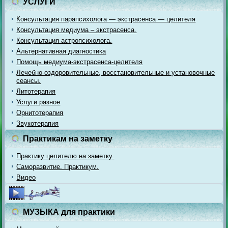
УСЛУГИ
Консультация парапсихолога — экстрасенса — целителя
Консультация медиума – экстрасенса.
Консультация астропсихолога.
Альтернативная диагностика
Помощь медиума-экстрасенса-целителя
Лечебно-оздоровительные, восстановительные и установочные
сеансы.
Литотерапия
Услуги разное
Орнитотерапия
Звукотерапия
Практикам на заметку
Практику целителю на заметку.
Саморазвитие. Практикум.
Видео
МУЗЫКА для практики