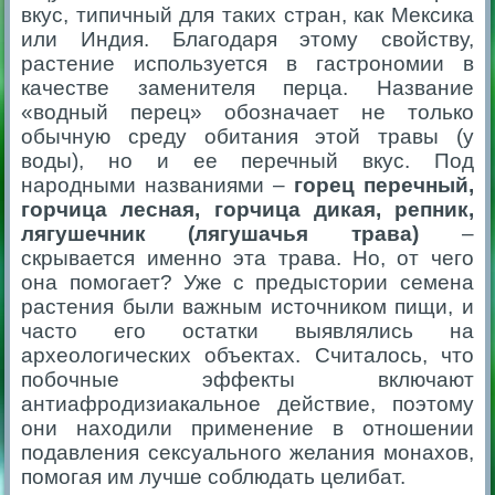
вкус, типичный для таких стран, как Мексика
или Индия. Благодаря этому свойству,
растение используется в гастрономии в
качестве заменителя перца. Название
«водный перец» обозначает не только
обычную среду обитания этой травы (у
воды), но и ее перечный вкус. Под
народными названиями –
горец перечный,
горчица лесная, горчица дикая, репник,
лягушечник
(лягушачья трава)
–
скрывается именно эта трава. Но, от чего
она помогает? Уже с предыстории семена
растения были важным источником пищи, и
часто его остатки выявлялись на
археологических объектах. Считалось, что
побочные эффекты включают
антиафродизиакальное действие, поэтому
они находили применение в отношении
подавления сексуального желания монахов,
помогая им лучше соблюдать целибат.