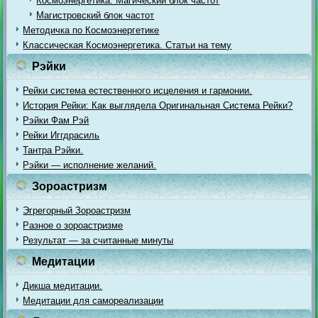
Космоэнергетика. Магический блок частот
Магистровский блок частот
Методичка по Космоэнергетике
Классическая Космоэнергетика. Статьи на тему
Рэйки
Рейки система естественного исцеления и гармонии.
История Рейки: Как выглядела Оригинальная Система Рейки?
Рэйки Фам Рэй
Рейки Иггдрасиль
Тантра Рэйки.
Рэйки — исполнение желаний.
Зороастризм
Эгрегорный Зороастризм
Разное о зороастризме
Результат — за считанные минуты
Медитации
Дикша медитации.
Медитации для самореализации