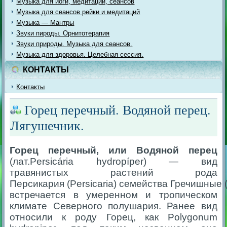
Музыка для йоги, медитации, сеансов
Музыка для сеансов рейки и медитаций
Музыка — Мантры
Звуки пироды. Орнитотерапия
Звуки природы. Музыка для сеансов.
Музыка для здоровья. Целебная сессия.
КОНТАКТЫ
Контакты
Горец перечный. Водяной перец.
Лягушечник.
Го
рец перечный, или Водяной перец
(лат.
Persicária hydropíper) — вид
травянистых растений рода
Персикария (
Persicaria
) семейства Гречишные 
встречается в умеренном и тропическом
климате Северного полушария. Ранее вид
относили к роду Горец, как Polygonum