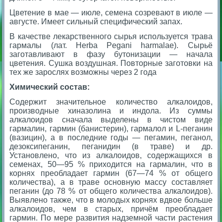
Цветение в мае — июле, семена созревают в июле —
августе. Имеет сильный специфический запах.
В качестве лекарственного сырья используется трава
гармалы (лат.
Herba Pegani harmalae
). Сырьё
заготавливают в фазу бутонизации — начала
цветения. Сушка воздушная. Повторные заготовки на
тех же зарослях возможны через 2 года
Химический состав:
Содержит значительное количество алкалоидов,
производные хиназолина и индола. Из суммы
алкалоидов сначала выделены в чистом виде
гармалин, гармин (банистерин), гармалол и L-пеганин
(вазицин), а в последние годы — пегамин, пеганол,
дезоксипеганин, пеганидин (в траве) и др.
Установлено, что из алкалоидов, содержащихся в
семенах, 50—95 % приходится на гармалин, что в
корнях преобладает гармин (67—74 % от общего
количества), а в траве основную массу составляет
пеганин (до 78 % от общего количества алкалоидов).
Выявлено также, что в молодых корнях вдвое больше
алкалоидов, чем в старых, причём преобладает
гармин. По мере развития надземной части растения