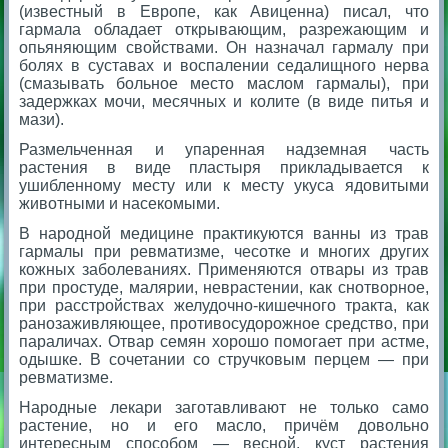
(известный в Европе, как Авиценна) писал, что
гармала обладает открывающим, разрежающим и
опьяняющим свойствами. Он назначал гармалу при
болях в суставах и воспалении седалищного нерва
(смазывать больное место маслом гармалы), при
задержках мочи, месячных и колите (в виде питья и
мази).
Размельченная и упаренная надземная часть
растения в виде пластыря прикладывается к
ушибленному месту или к месту укуса ядовитыми
животными и насекомыми.
В народной медицине практикуются ванны из трав
гармалы при ревматизме, чесотке и многих других
кожных заболеваниях. Применяются отвары из трав
при простуде, малярии, неврастении, как снотворное,
при расстройствах желудочно-кишечного тракта, как
ранозаживляющее, противосудорожное средство, при
параличах. Отвар семян хорошо помогает при астме,
одышке. В сочетании со стручковым перцем — при
ревматизме.
Народные лекари заготавливают не только само
растение, но и его масло, причём довольно
интересным способом — весной, куст растения