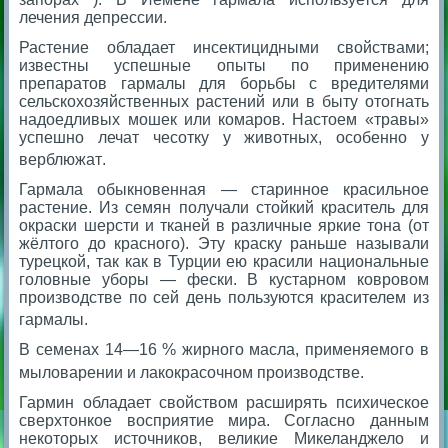
лечения депрессии.
Растение обладает инсектицидными свойствами;
известны успешные опыты по применению
препаратов гармалы для борьбы с вредителями
сельскохозяйственных растений или в быту отогнать
надоедливых мошек или комаров. Настоем «травы»
успешно лечат чесотку у животных, особенно у
верблюжат
.
Гармала обыкновенная — старинное красильное
растение. Из семян получали стойкий краситель для
окраски шерсти и тканей в различные яркие тона (от
жёлтого до красного). Эту краску раньше называли
турецкой, так как в Турции ею красили национальные
головные уборы — фески. В кустарном ковровом
производстве по сей день пользуются красителем из
гармалы
.
В семенах 14—16 % жирного масла, применяемого в
мыловарении и лакокрасочном производстве
.
Гармин обладает свойством расширять психическое
сверхтонкое восприятие мира. Согласно данным
некоторых источников, великие Микеланджело и