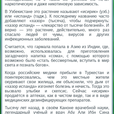
наркотическую и даже никотиновую зависимость.
В Узбекистане это растение называют «исирик» (узб.)
или «испанд» (тадж.). К последнему названию часто
добавляют «хазор» (тысяча), чтобы подчеркнуть:
«хазор испанд» — «лекарство от тысячи болезней». И
верно — это растение, действительно, много раз
спасало людей от чумы, вирусов и других
инфекционных заболеваний.
Считается, что гармала попала в Азию из Индии, где,
возможно, использовалась для приготовления
загадочного напитка «сома», с помощью которого
возможно было «стать бессмертным, вступить в мир
света и познать богов».
Когда российские медики прибыли в Туркестан и
поинтересовались, чем это местные жители
окуривают свои жилища, им объяснили, что дым от
«хазор испанда» изгоняет болезнь и нечисть. Тогда это
вызвало улыбки и скепсис. Сейчас «исирик»
продаётся в аптеках, как в чистом виде, так и в виде
медицинских дезинфицирующих препаратов.
Тысячу лет назад, в своём Каноне врачебной науки,
легендарный учёный и врач Абу Али Ибн Сина