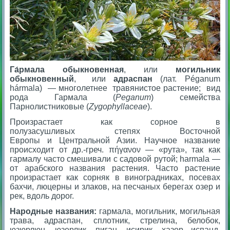
Га́рмала обыкновенная
, или
могильник
обыкновенный
, или
адраспан
(лат.
Péganum
hármala
) — многолетнее травянистое растение; вид
рода Гармала (
Peganum
) семейства
Парнолистниковые (
Zygophyllaceae
).
Произрастает как сорное в
полузасушливых степях Восточной
Европы и Центральной Азии. Научное название
происходит от др.-греч.
πήγανον
— «рута», так как
гармалу часто смешивали с садовой рутой; harmala —
от арабского названия растения. Часто растение
произрастает как сорняк в виноградниках, посевах
бахчи, люцерны и злаков, на песчаных берегах озер и
рек, вдоль дорог.
Народные названия:
гармала, могильник, могильная
трава, адраспан, сплотник, стрелина, белобок,
юзюрлюн, юзерлик, пиган, исирик, хазор испанд,