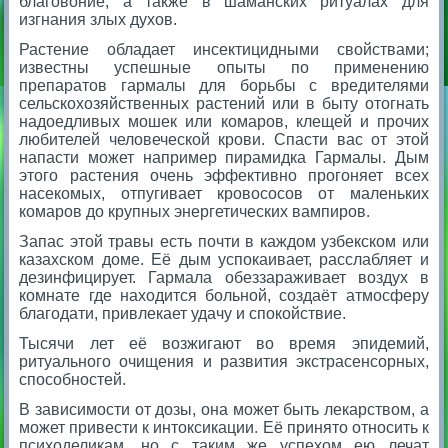
благовоние, а также в шаманских ритуалах для
изгнания злых духов.
Растение обладает инсектицидными свойствами;
известны успешные опыты по применению
препаратов гармалы для борьбы с вредителями
сельскохозяйственных растений или в быту отогнать
надоедливых мошек или комаров, клещей и прочих
любителей человеческой крови. Спасти вас от этой
напасти может например пирамидка Гармалы. Дым
этого растения очень эффективно прогоняет всех
насекомых, отпугивает кровососов от маленьких
комаров до крупных энергетических вампиров.
Запас этой травы есть почти в каждом узбекском или
казахском доме. Её дым успокаивает, расслабляет и
дезинфицирует. Гармала обеззараживает воздух в
комнате где находится больной, создаёт атмосферу
благодати, привлекает удачу и спокойствие.
Тысячи лет её возжигают во время эпидемий,
ритуального очищения и развития экстрасенсорных,
способностей.
В зависимости от дозы, она может быть лекарством, а
может привести к интоксикации. Её принято относить к
психоделикам, но с таким же успехом ею лечат