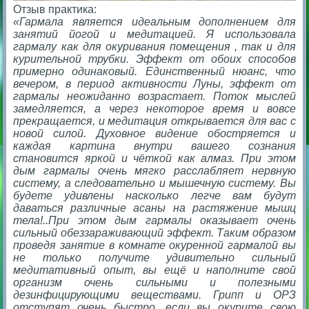
Отзыв практика:
«Гармала является идеальным дополнением для
занятий йогой и медитацией. Я использовала
гармалу как для окуривания помещения , так и для
курительной трубки. Эффект от обоих способов
примерно одинаковый.
Единственный нюанс, что
вечером, в период активности Луны, эффект от
гармалы неожиданно возрастает.
Поток мыслей
замедляется, а через некоторое время и вовсе
прекращается, и медитация открывается для вас с
новой силой.
Духовное видение обостряется и
каждая картина внутри вашего сознания
становится яркой и чёткой как алмаз.
При этом
дым гармалы очень мягко расслабляет нервную
систему, а следовательно и мышечную систему.
Вы
будете удивлены насколько легче вам будут
даваться различные асаны на растяжение мышц
тела!..
При этом дым гармалы оказывает очень
сильный обеззараживающий эффект. Таким образом
проведя занятие в комнате окуренной гармалой вы
не только получите удивительно сильный
медитативный опыт, вы ещё и наполните свой
организм очень сильными и полезными
дезинфицирующими веществами.
Грипп и ОРЗ
отступят очень быстро, если вы окурите свою