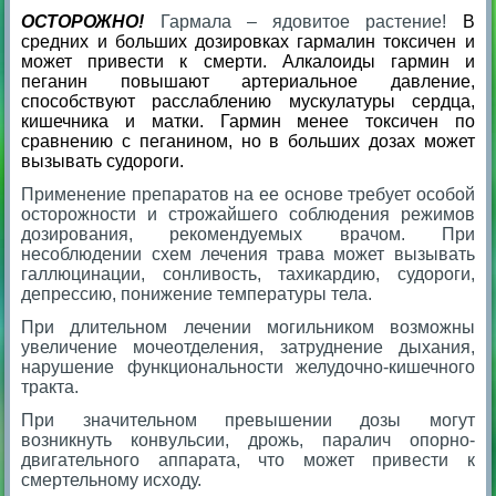
ОСТОРОЖНО!
Гармала – ядовитое растение!
В
средних и больших дозировках гармалин токсичен и
может привести к смерти. Алкалоиды гармин и
пеганин повышают артериальное давление,
способствуют расслаблению мускулатуры сердца,
кишечника и матки. Гармин менее токсичен по
сравнению с пеганином, но в больших дозах может
вызывать судороги.
Применение препаратов на ее основе требует особой
осторожности и строжайшего соблюдения режимов
дозирования, рекомендуемых врачом. При
несоблюдении схем лечения трава может вызывать
галлюцинации, сонливость, тахикардию, судороги,
депрессию, понижение температуры тела.
При длительном лечении могильником возможны
увеличение мочеотделения, затруднение дыхания,
нарушение функциональности желудочно-кишечного
тракта.
При значительном превышении дозы могут
возникнуть конвульсии, дрожь, паралич опорно-
двигательного аппарата, что может привести к
смертельному исходу.