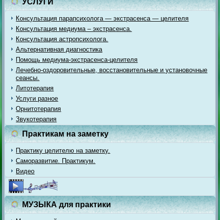
УСЛУГИ
Консультация парапсихолога — экстрасенса — целителя
Консультация медиума – экстрасенса.
Консультация астропсихолога.
Альтернативная диагностика
Помощь медиума-экстрасенса-целителя
Лечебно-оздоровительные, восстановительные и установочные
сеансы.
Литотерапия
Услуги разное
Орнитотерапия
Звукотерапия
Практикам на заметку
Практику целителю на заметку.
Саморазвитие. Практикум.
Видео
МУЗЫКА для практики