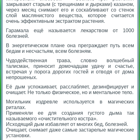
закрывают старым (с трещинами и дырками) казаном,
через месяц снимают его и соскабливают со стенок
слой маслянистого вещества, которое считается
очень эффективным экстрактом растения.
Гарамала ещё называется лекарством от 1000
болезней.
В энергетическом плане она преграждает путь всем
бедам и несчастьям, всем болезням.
Чудодейственная трава, словно волшебный
талисман, приносит домочадцам удачу и счастье,
встречая у порога дорогих гостей и отводя от дома
непрошеных.
Её дым успокаивает, расслабляет, дезинфицирует и
очищает.
Не только физическое, но и ментальное тело.
Могильник издревле используется в магических
риталах.
Применяли ее для создания густого дыма так
называемого «очистительного костра».
Исходящий дым избавляет от многих бед, болезней.
Очищает, снимает даже самые застарелые магические
установки.