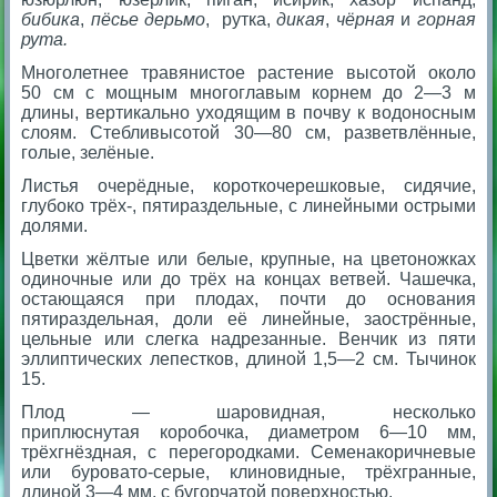
бибика
,
пёсье дерьмо
, рутка,
дикая
,
чёрная
и
горная
рута.
Многолетнее травянистое растение высотой около
50 см с мощным многоглавым корнем до 2—3 м
длины, вертикально уходящим в почву к водоносным
слоям. Стебливысотой 30—80 см, разветвлённые,
голые, зелёные.
Листья очерёдные, короткочерешковые, сидячие,
глубоко трёх-, пятираздельные, с линейными острыми
долями.
Цветки жёлтые или белые, крупные, на цветоножках
одиночные или до трёх на концах ветвей. Чашечка,
остающаяся при плодах, почти до основания
пятираздельная, доли её линейные, заострённые,
цельные или слегка надрезанные. Венчик из пяти
эллиптических лепестков, длиной 1,5—2 см. Тычинок
15.
Плод — шаровидная, несколько
приплюснутая коробочка, диаметром 6—10 мм,
трёхгнёздная, с перегородками. Семенакоричневые
или буровато-серые, клиновидные, трёхгранные,
длиной 3—4 мм, с бугорчатой поверхностью.