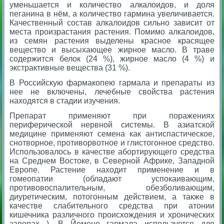
уменьшается и количество алкалоидов, и доля
пеганина в нём, а количество гармина увеличивается.
Качественный состав алкалоидов сильно зависит от
места произрастания растения. Помимо алкалоидов,
из семян растения выделены красное красящее
вещество и высыхающее жирное масло. В траве
содержится белок (24 %), жирное масло (4 %) и
экстрактивные вещества (31 %).
В Российскую фармакопею гармала и препараты из
нее не включены, лечебные свойства растения
находятся в стадии изучения.
Препарат применяют при поражениях
периферической нервной системы. В азиатской
медицине применяют семена как антиспастическое,
снотворное, противорвотное и глистогонное средство.
Использовалось в качестве абортирующего средства
на Среднем Востоке, в Северной Африке, Западной
Европе. Растение находит применение и в
гомеопатии (обладают успокаивающим,
противовоспалительным, обезболивающим,
диуретическим, потогонным действием, а также в
качестве слабительного средства при атонии
кишечника различного происхождения и хронических
запорах ). В Йемене гармала используется для