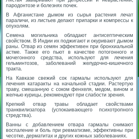
пародонтозе и болезнях почек.
В Афганистане дымом из сырья растения лечат
параличи, из листьев делают припарки и компрессы к
опухолям.
Семена могильника обладают антисептическим
свойством. В Индии их поджигают и окуривают дымом
раны. Отвар из семян эффективен при бронхиальной
астме. Также его пьют в качестве потогонного и
мочегонного средства, используют для лечения
гельминтозов, заболеваний желудочно-кишечного
тракта.
На Кавказе свежий сок гармалы используют для
лечения катаракты на начальной стадии. Растертую
траву, смешанную с соком фенхеля, медом, вином и
желчью курицы, рекомендуют при слабости зрения.
Крепкий отвар травы обладает свойствами
транквилизатора (успокаивающего психотропного
стредства).
Ванны с добавлением отвара гармалы снимают
воспаление и боль при ревматизме, эффективны при
чесотке, дерматитах и других кожных заболеваниях.