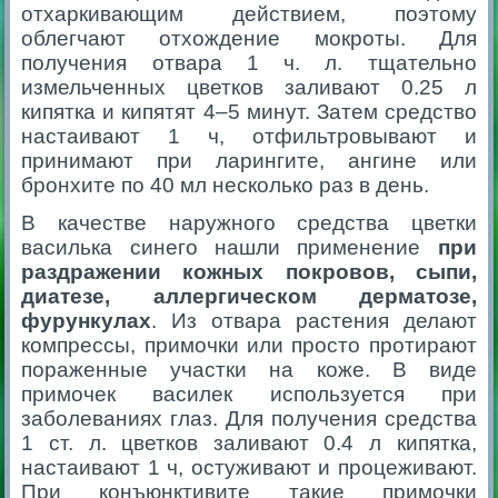
отхаркивающим действием, поэтому
облегчают отхождение мокроты. Для
получения отвара 1 ч. л. тщательно
измельченных цветков заливают 0.25 л
кипятка и кипятят 4–5 минут. Затем средство
настаивают 1 ч, отфильтровывают и
принимают при ларингите, ангине или
бронхите по 40 мл несколько раз в день.
В качестве наружного средства цветки
василька синего нашли применение
при
раздражении кожных покровов, сыпи,
диатезе, аллергическом дерматозе,
фурункулах
. Из отвара растения делают
компрессы, примочки или просто протирают
пораженные участки на коже. В виде
примочек василек используется при
заболеваниях глаз. Для получения средства
1 ст. л. цветков заливают 0.4 л кипятка,
настаивают 1 ч, остуживают и процеживают.
При конъюнктивите такие примочки