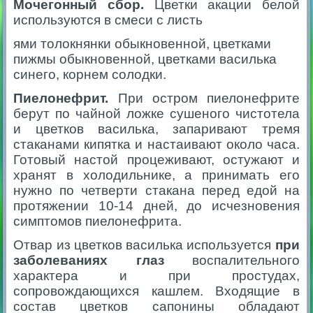
Мочегонный сбор.
Цветки акации белой
используются в смеси с листь
ями толокнянки обыкновенной, цветками
пижмы обыкновенной, цветками василька
синего,
корнем солодки
.
Пиелонефрит.
При остром пиелонефрите
берут по чайной ложке сушеного чистотела
и цветков василька, запаривают тремя
стаканами кипятка и настаивают около часа.
Готовый настой процеживают, остужают и
хранят в холодильнике, а принимать его
нужно по четверти стакана перед едой на
протяжении 10-14 дней, до исчезновения
симптомов пиелонефрита.
Отвар из цветков василька используется
при
заболеваниях глаз
воспалительного
характера и при простудах,
сопровождающихся кашлем. Входящие в
состав цветков сапонины обладают