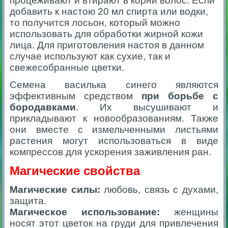
процеживают и втирают в корни волос.
Если
добавить к настою 20 мл спирта или водки,
то получится лосьон, который можно
использовать для обработки жирной кожи
лица. Для приготовления настоя в данном
случае используют как сухие, так и
свежесобранные цветки.
Семена василька синего являются
эффективным средством
при борьбе с
бородавками
. Их высушивают и
прикладывают к новообразованиям. Также
они вместе с измельченными листьями
растения могут использоваться в виде
компрессов для ускорения заживления ран.
Магические свойства
Магические силы:
любовь, связь с духами,
защита.
Магическое использование:
женщины
носят этот цветок на груди для привлечения