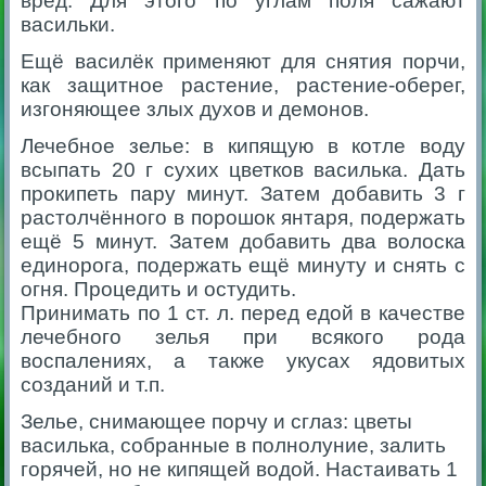
вред. Для этого по углам поля сажают
васильки.
Ещё василёк применяют для снятия порчи,
как защитное растение, растение-оберег,
изгоняющее злых духов и демонов.
Лечебное зелье: в кипящую в котле воду
всыпать 20 г сухих цветков василька. Дать
прокипеть пару минут. Затем добавить 3 г
растолчённого в порошок янтаря, подержать
ещё 5 минут. Затем добавить два волоска
единорога, подержать ещё минуту и снять с
огня. Процедить и остудить.
Принимать по 1 ст. л. перед едой в качестве
лечебного зелья при всякого рода
воспалениях, а также укусах ядовитых
созданий и т.п.
Зелье, снимающее порчу и сглаз: цветы
василька, собранные в полнолуние, залить
горячей, но не кипящей водой. Настаивать 1