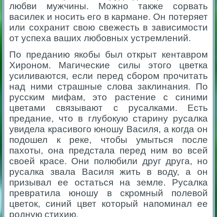
любви мужчины. Можно также сорвать
василек и носить его в кармане. Он потеряет
или сохранит свою свежесть в зависимости
от успеха ваших любовных устремлений.
По преданию якобы был открыт кентавром
Хироном. Магические силы этого цветка
усиливаются, если перед сбором прочитать
над ними страшные слова заклинания. По
русским мифам, это растение с синими
цветами связывают с русалками. Есть
предание, что в глубокую старину русалка
увидела красивого юношу Василя, а когда он
подошел к реке, чтобы умыться после
пахоты, она предстала перед ним во всей
своей красе. Они полюбили друг друга, но
русалка звала Василя жить в воду, а он
призывал ее остаться на земле. Русалка
превратила юношу в скромный полевой
цветок, синий цвет который напоминал ее
родную стихию.