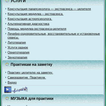
УСЛУГИ
Консультация парапсихолога — экстрасенса — целителя
Консультация медиума – экстрасенса.
Консультация астропсихолога.
Альтернативная диагностика
Помощь медиума-экстрасенса-целителя
Лечебно-оздоровительные, восстановительные и установочные
сеансы.
Литотерапия
Услуги разное
Орнитотерапия
Звукотерапия
Практикам на заметку
Практику целителю на заметку.
Саморазвитие. Практикум.
Видео
МУЗЫКА для практики