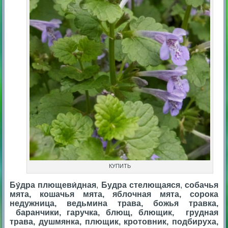
КУПИТЬ
Бу́дра плющеви́дная
,
Будра стелющаяся
,
собачья
мята, кошачья мята, яблочная мята, сорока
недужница, ведьмина трава, божья травка,
баранчики, гаручка, блющ, блющик, грудная
трава, душмянка, плющик, кротовник, подбируха,