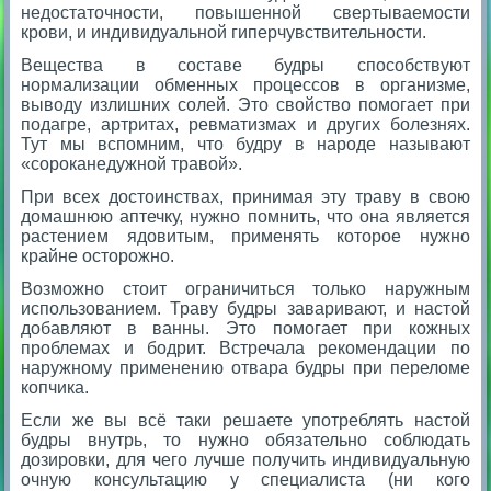
недостаточности, повышенной свертываемости
крови, и индивидуальной гиперчувствительности.
Вещества в составе будры способствуют
нормализации обменных процессов в организме,
выводу излишних солей. Это свойство помогает при
подагре, артритах, ревматизмах и других болезнях.
Тут мы вспомним, что будру в народе называют
«сороканедужной травой».
При всех достоинствах, принимая эту траву в свою
домашнюю аптечку, нужно помнить, что она является
растением ядовитым, применять которое нужно
крайне осторожно.
Возможно стоит ограничиться только наружным
использованием. Траву будры заваривают, и настой
добавляют в ванны. Это помогает при кожных
проблемах и бодрит. Встречала рекомендации по
наружному применению отвара будры при переломе
копчика.
Если же вы всё таки решаете употреблять настой
будры внутрь, то нужно обязательно соблюдать
дозировки, для чего лучше получить индивидуальную
очную консультацию у специалиста (ни кого