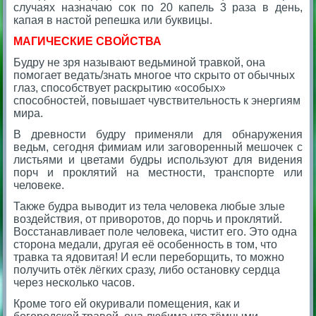
случаях назначаю сок по 20 капель 3 раза в день,
капая в настой репешка или буквицы.
МАГИЧЕСКИЕ СВОЙСТВА
Будру не зря называют ведьминой травкой, она
помогает ведать/знать многое что скрыто от обычных
глаз, способствует раскрытию «особых»
способностей, повышает чувствительность к энергиям
мира.
В древности будру применяли для обнаружения
ведьм, сегодня фимиам или заговоренный мешочек с
листьями и цветами будры используют для видения
порч и проклятий на местности, транспорте или
человеке.
Также будра выводит из тела человека любые злые
воздействия, от приворотов, до порчь и проклятий.
Восстанавливает поле человека, чистит его. Это одна
сторона медали, другая её особенность в том, что
травка та ядовитая! И если переборщить, то можно
получить отёк лёгких сразу, либо остановку сердца
через несколько часов.
Кроме того ей окуривали помещения, как и