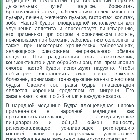
медицине и гомеопатии при воспалении верхних
дыхательных путей, подагре, бронхитах,
бронхиальной астме, заболеваниях почек, мочевого
пузыря, печени, желч­ного пузыря, гастритах, колитах,
зобе. Настой будры плющевидной используется для
улучшения аппетита и способствует пищеварению,
его применяют при остром и хроническом цистите,
почечнокаменной болезни, заболеваниях селезёнки, а
также при некоторых хронических заболеваниях,
являющихся следствием неправильного обмена
веществ. При раздражении глаз, слезотечении,
конъюнктивите и для обработки ран, язв, промывания
ожогов настой будры используют наружно. Чтобы
побыстрее восстановить силы после тяжёлых
болезней, принимают тонизирующие ванны с настоем
будры. Свежий сок травы будры плащевидной
является хорошим средством от мигрени. Его
закапывают в нос, по 2-3 капли в каждую ноздрю.
В народной медицине Будра плющевидная широко
применяется в народной медицине как
противовоспалительное, стимулирующее
пищеварение и общий обмен веществ,
ранозаживляющее, усиливающее регенерацию
костной ткани при переломах, улучшающее
кровообращение и разжижающее мокроту средство.