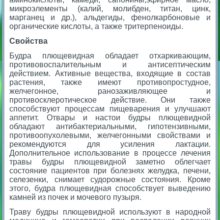
микроэлементы (калий, молибден, титан, цинк,
марганец и др.), альдегиды, фенолкарбоновые и
органиче­ские кислоты, а также тритерпеноиды.
Свойства
Будра плющевидная обладает отхаркивающим,
противовоспалительным и антисептическим
действием. Активные вещества, входящие в состав
растения, также имеют противопростудное,
желчегонное, ранозаживляющее и
противосклеротическое действие. Они также
способствуют процессам пищеварения и улучшают
аппетит. Отвары и настои будры плющевидной
обладают антибактериальными, гипотензивными,
противоопухолевыми, желчегонными свойствами и
рекомендуются для усиления лактации.
Дополнительное использование в процессе лечения
травы будры плющевидной заметно облегчает
состояние пациентов при болезнях желудка, печени,
селезенки, снимает судорожные состояния. Кроме
этого, будра плющевидная способствует выведению
камней из почек и мочевого пузыря.
Траву будры плющевидной используют в народной