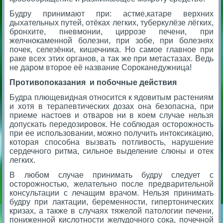
Будру принимают при: астме,катаре верхних
дыхательных путей, отёках легких, туберкулёзе лёгких,
бронхите, пневмонии, циррозе печени, при
желчнокаменной болезни, при зобе, при болезнях
почек, селезёнки, кишечника.
Но самое главное при
раке всех этих органов, а так же при метастазах.
Ведь
не даром второе её название Сороканедужница!
Противопоказания и побочные действия
Будра плющевидная относится к ядовитым растениям
и хотя в терапевтических дозах она безопасна, при
приеме настоев и отваров ни в коем случае нельзя
допускать передозировок. Не соблюдая осторожность
при ее использовании, можно получить интоксикацию,
которая способна вызвать потливость, нарушение
сердечного ритма, сильное выделение слюны и отек
легких.
В любом случае принимать будру следует с
осторожностью, желательно после предварительной
консультации с лечащим врачом. Нельзя принимать
будру при лактации, беременности, гипертонических
кризах, а также в случаях тяжелой патологии печени,
пониженной кислотности желудочного сока, почечной