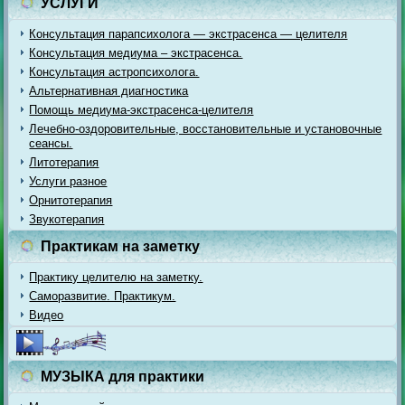
УСЛУГИ
Консультация парапсихолога — экстрасенса — целителя
Консультация медиума – экстрасенса.
Консультация астропсихолога.
Альтернативная диагностика
Помощь медиума-экстрасенса-целителя
Лечебно-оздоровительные, восстановительные и установочные
сеансы.
Литотерапия
Услуги разное
Орнитотерапия
Звукотерапия
Практикам на заметку
Практику целителю на заметку.
Саморазвитие. Практикум.
Видео
МУЗЫКА для практики