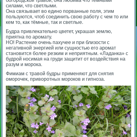
богородской травой, она любима что тёмными
силами, что светлыми.
Она связывает во едино порванные поля, этим
пользуются, чтоб соединить свою работу с чем то или
кем то, как тёмные, так и светлые.
Будра привлекательно цветет, украшая землю,
приятна по аромату.
НО! Растение очень пахучее и при близости с
негативной энергией или сущностью его аромат
становится более резким и неприятным. «Ладанка» с
будрой носимая на груди защитит от воздействия на
разум и морока.
Фимиам с травой будры применяют для снятия
оморочек, приворотных мороков и гипноза.