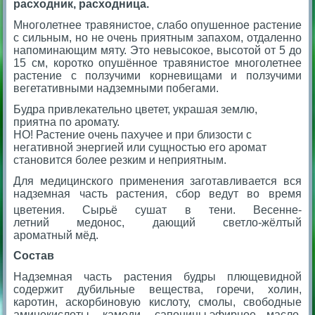
расходник, расходница.
Многолетнее травянистое, слабо опушенное растение
с сильным, но не очень приятным запахом, отдаленно
напоминающим мяту. Это невысокое, высотой от 5 до
15 см, коротко опушённое травянистое мно­голетнее
растение с ползучими корневищами и ползучими
вегетативными надземными побегами.
Будра привлекательно цветет, украшая землю,
приятна по аромату.
НО!
Растение очень пахучее и при близости с
негативной энергией или сущностью его аромат
становится более резким и неприятным.
Для медицинского применения заготавливается вся
надземная часть растения, сбор ведут во время
цветения.
Сырьё сушат в тени. Весенне-
летний медонос, дающий светло-жёлтый
ароматный мёд.
Состав
Надземная часть растения будры плющевидной
содержит дубильные вещества, горечи, холин,
каротин, аскорбиновую кислоту, смолы, свободные
аминокислоты, камеди, сапонины,эфирное масло,