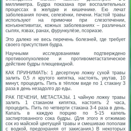
миллиметра. Будра показана при воспалительных
процессах в желудке и кишечнике. Ею лечат
заболевания почек, селезёнки, печени. Настой травы
используют на примочки при слезотечении,
конъюнктивитах, кожных заболеваниях – различных
сыпях, язвах, ранах, фурункулёзе, псориазе.
Это далеко не весь перечень болезней, где требует
своего присутствия будра.
Научными исследованиями подтверждено
противоопухолевое и противометастатическое
действие будры плющевидной.
КАК ПРИНИМАТЬ: 1 десертную ложку сухой травы
залить 0,5 л крутого кипятка, настоять, укутав, 10
минут, процедить. Пить в тёплом виде по 1 стакану 3
раза в день незадолго до еды.
РАК ПЕЧЕНИ, МЕТАСТАЗЫ. 1 чайную ложку травы
залить 1 стаканом кипятка, настоять 2 часа,
процедить. Пить по четверти стакана 3-4 раза в день.
Капать в каждую порцию по 5-15 капель
заспиртованного сока будры. (Для этого я отжимаю
сок из майской цветущей травы и смешиваю пополам
с водкой, предохраняя от закисания.) В некоторых