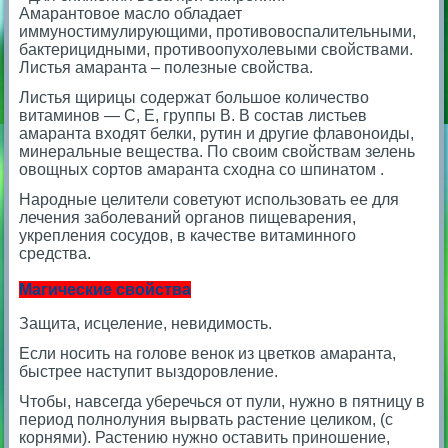
Амарантовое масло обладает
иммуностимулирующими, противовоспалительными,
бактерицидными, противоопухолевыми свойствами.
Листья амаранта – полезные свойства.
Листья щирицы содержат большое количество
витаминов — С, Е, группы В. В состав листьев
амаранта входят белки, рутин и другие флавоноиды,
минеральные вещества. По своим свойствам зелень
овощных сортов амаранта сходна со шпинатом .
Народные целители советуют использовать ее для
лечения заболеваний органов пищеварения,
укрепления сосудов, в качестве витаминного
средства.
Магические свойства
Защита, исцеление, невидимость.
Если носить на голове венок из цветков амаранта,
быстрее наступит выздоровление.
Чтобы, навсегда уберечься от пули, нужно в пятницу в
период полнолуния вырвать растение целиком, (с
корнями). Растению нужно оставить приношение,