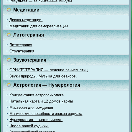
Результат — за считанные минуты
Медитации
Дикша медитации.
Медитации для самореализации
Литотерапия
Литотерапия
Стоунтерапия
Звукотерапия
ОРНИТОТЕРАПИЯ — лечение пением птиц
Звуки природы. Музыка для сеансов.
Астрология — Нумерология
Консультация астропсихолога.
Натальная карта и 12 домов кармы
Мистерия дня рождения
Магические способности знаков зодиака
Нумерология — магия чисел.
Числа вашей судьбы.