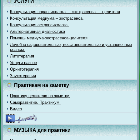
УСЛУГИ
Консультация парапсихолога — экстрасенса — целителя
Консультация медиума – экстрасенса.
Консультация астропсихолога.
Альтернативная диагностика
Помощь медиума-экстрасенса-целителя
Лечебно-оздоровительные, восстановительные и установочные
сеансы.
Литотерапия
Услуги разное
Орнитотерапия
Звукотерапия
Практикам на заметку
Практику целителю на заметку.
Саморазвитие. Практикум.
Видео
МУЗЫКА для практики