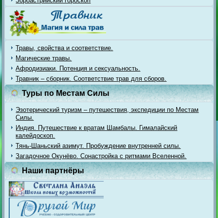
Зороастрийский гороскоп
Травы, свойства и соответствие.
Магические травы.
Афродизиаки. Потенция и сексуальность.
Травник – сборник. Соответствие трав для сборов.
Туры по Местам Силы
Эзотерический туризм – путешествия, экспедиции по Местам
Силы.
Индия. Путешествие к вратам Шамбалы. Гималайский
калейдоскоп.
Тянь-Шаньский азимут. Пробуждение внутренней силы.
Загадочное Окунёво. Сонастройка с ритмами Вселенной.
Наши партнёры