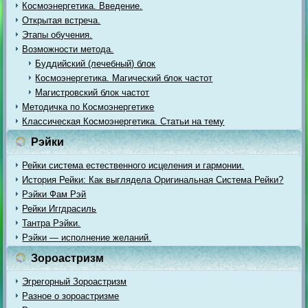
Космоэнергетика. Введение.
Открытая встреча.
Этапы обучения.
Возможности метода.
Буддийский (лечебный) блок
Космоэнергетика. Магический блок частот
Магистровский блок частот
Методичка по Космоэнергетике
Классическая Космоэнергетика. Статьи на тему
Рэйки
Рейки система естественного исцеления и гармонии.
История Рейки: Как выглядела Оригинальная Система Рейки?
Рэйки Фам Рэй
Рейки Иггдрасиль
Тантра Рэйки.
Рэйки — исполнение желаний.
Зороастризм
Эгрегорный Зороастризм
Разное о зороастризме