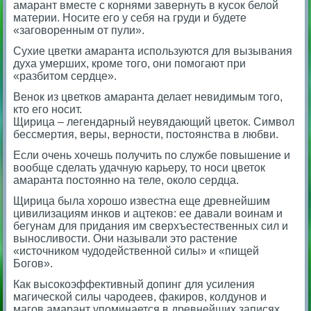
амарант вместе с корнями завернуть в кусок белой
материи. Носите его у себя на груди и будете
«заговоренным от пули».
Сухие цветки амаранта используются для вызывания
духа умерших, кроме того, они помогают при
«разбитом сердце».
Венок из цветков амаранта делает невидимым того,
кто его носит.
Щирица – легендарный неувядающий цветок. Символ
бессмертия, веры, верности, постоянства в любви.
Если очень хочешь получить по службе повышение и
вообще сделать удачную карьеру, то носи цветок
амаранта постоянно на теле, около сердца.
Щирица была хорошо известна еще древнейшим
цивилизациям инков и ацтеков: ее давали воинам и
бегунам для придания им сверхъестественных сил и
выносливости. Они называли это растение
«источником чудодейственной силы» и «пищей
Богов».
Как высокоэффективный допинг для усиления
магической силы чародеев, факиров, колдунов и
магов амарант упоминается в древнейших записях