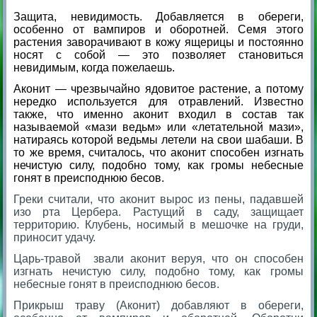
Защита, невидимость. Добавляется в обереги,
особенно от вампиров и оборотней. Семя этого
растения заворачивают в кожу ящерицы и постоянно
носят с собой — это позволяет становиться
невидимым, когда пожелаешь.
Аконит — чрезвычайно ядовитое растение, а потому
нередко используется для отравлений. Известно
также, что именно аконит входил в состав так
называемой «мази ведьм» или «летательной мази»,
натираясь которой ведьмы летели на свои шабаши. В
то же время, считалось, что аконит способен изгнать
нечистую силу, подобно тому, как громы небесные
гонят в преисподнюю бесов.
Греки считали, что аконит вырос из пены, падавшей
изо рта Цербера. Растущий в саду, защищает
территорию. Клубень, носимый в мешочке на груди,
приносит удачу.
Царь-травой звали аконит веруя, что он способен
изгнать нечистую силу, подобно тому, как громы
небесные гонят в преисподнюю бесов.
Прикрыш траву (Аконит) добавляют в обереги,