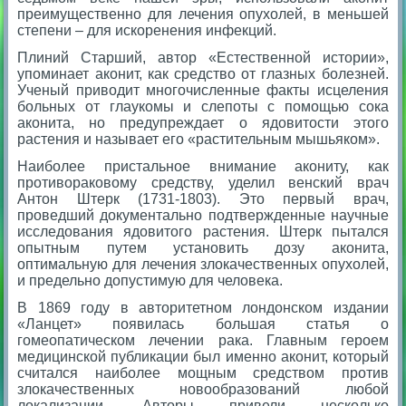
преимущественно для лечения опухолей, в меньшей
степени – для искоренения инфекций.
Плиний Старший, автор «Естественной истории»,
упоминает аконит, как средство от глазных болезней.
Ученый приводит многочисленные факты исцеления
больных от глаукомы и слепоты с помощью сока
аконита, но предупреждает о ядовитости этого
растения и называет его «растительным мышьяком».
Наиболее пристальное внимание акониту, как
противораковому средству, уделил венский врач
Антон Штерк (1731-1803). Это первый врач,
проведший документально подтвержденные научные
исследования ядовитого растения. Штерк пытался
опытным путем установить дозу аконита,
оптимальную для лечения злокачественных опухолей,
и предельно допустимую для человека.
В 1869 году в авторитетном лондонском издании
«Ланцет» появилась большая статья о
гомеопатическом лечении рака. Главным героем
медицинской публикации был именно аконит, который
считался наиболее мощным средством против
злокачественных новообразований любой
локализации. Авторы привели несколько