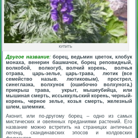
КУПИТЬ
Другое название
:
борец, ведьмин цветок, клобук
монаха, венерин башмачок, борец реповидный,
волкобой, волкогуб, волчий корень, волчья
отрава, царь-зелье, царь-трава,
лютик (все
семейство назыв. лютиковым), прострел,
синеглазка, волхунок (ошибочно волхунога,)
прикрыш трава, укрыт, мышеубийца, или
мышиная смерть, иссыккульский корень, черный-
корень, черное зелье, козья смерть, железный
шлем, шлемник.
Аконит, или по-другому борец – одно из самых
мистических и овеянных преданиями растений. Его
название можно встретить на страницах античных
легенд, скандинавских эпосов и колдовских