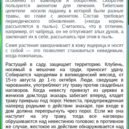
особенно от вампиров и оборотней. Оборотни
пользуются аконитом для лечения. Тибетские
целители носили ладанку, в которой были разные
травы, во главе с аконитом. Состав требовал
периодического обновления. («когда корень
рассыплется в пыль»). Считалось, что в отличии,
например, от чабреца, он не отпугивает злых духов, а
заключает их в себе, рассыпаясь при этом в пыль.
Семя растения заворачивают в кожу ящерица и носят
с собой — это позволяет становиться невидимым,
когда пожелаешь.
Растущий в саду, защищает территорию. Клубень,
носимый в мешочке на груди, приносит удачу.
Собирается чародеями в великоденский мясоед, от
15-го августа до 1-го октября. Люди, сведущие в
чарованиях, употребляют эту траву против свадебных
наговоров. Когда невесту привезут из церкви в
женихов дом,тогда знахарь забегает вперед, кладет
траву прикрыш под порог. Невеста, предупрежденная
наперед родными о действии знахаря, при входе в
дом должна перепрыгнуть чрез порог. Если же она
наступит на эту траву, тогда все наговоры
обрушиваются над невестиною головою; в противном
же случае, жестокое их действие обнаруживается над