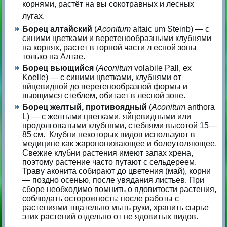
корнями, растёт на
вы сокотравных и лесных
лугах.
Борец алтайский
(
Aconitum
altaic um Steinb) — с
синими цветками и веретенообразными клубнями
на корнях, растет в горной части л есной зоны
только на Алтае.
Борец вьющийся
(
Aconitum
volabile Pall, ex
Koelle) — с синими цветками, клубнями от
яйцевидной до веретенообразной формы и
вьющимся стеблем, обитает в лесной зоне.
Борец желтый, противоядный
(
Aconitum
anthora
L)
— с желтыми цветками, яйцевидными или
продолговатыми клубнями, стеблями высотой 15—
85 см. Клубни некоторых видов используют в
медицине как жаропонижающее и болеутоляющее.
Свежие клубни растения имеют запах хрена,
поэтому растение часто путают с сельдереем.
Траву аконита собирают до цветения (май), корни
— поздно осенью, после увядания листьев. При
сборе необходимо помнить о ядовитости растения,
соблюдать осторожность: после работы с
растениями тщательно мыть руки, хранить сырье
этих растений отдельно от не ядовитых видов.