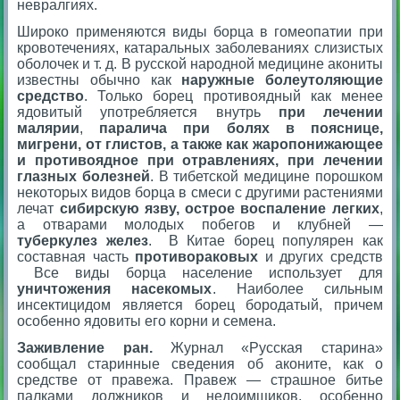
невралгиях.
Широко применяются виды борца в гомеопатии при
кровотечениях, катаральных заболеваниях слизистых
оболочек и т. д. В русской народной медицине акониты
известны обычно как
наружные болеутоляющие
средство
. Только борец противоядный как менее
ядовитый употребляется внутрь
при лечении
малярии
,
паралича при болях в пояснице,
мигрени, от глистов, а также как жаропонижающее
и противоядное при отравлениях, при лечении
глазных болезней
. В тибетской медицине порошком
некоторых видов борца в смеси с другими растениями
лечат
сибирскую язву, острое воспаление легких
,
а отварами молодых побегов и клубней —
туберкулез желез
. В Китае борец популярен как
составная часть
противораковых
и других средств
Все виды борца население использует для
уничтожения насекомых
. Наиболее сильным
инсектицидом является борец бородатый, причем
особенно ядовиты его корни и семена.
Заживление ран.
Журнал «Русская старина»
сообщал старинные сведения об аконите, как о
средстве от правежа. Правеж — страшное битье
палками должников и недоимщиков, особенно