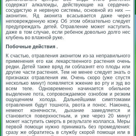
содержат алкалоиды, действующие на сердечно-
сосудистую и нервную системы, основной из них —
аконитин. Яд аконита всасывается даже через
неповрежденную кожу. Об этом обязательно следует
предупреждать детей. Отравление может наступить
даже в том случае, если ребенок довольно долго нес
клубень во влажной руке.
Побочные действия .
К счастью, отравления аконитом из-за неправильного
применения его как лекарственного растения очень
редки. Детей также вряд ли соблазнят его плоды или
другие части растения. Тем не менее следует знать о
признаках отравления им. Очень скоро (уже спустя
несколько минут) появляется жжение во рту и зуд во
всем теле. Одновременно начинается обильное
выделение пота, сопровождаемое ознобом и резким
ощущением холода. Дальнейшими симптомами
отравления будут тошнота, рвота и понос. Наконец,
немеют конечности, дыхание замедляется и
становится поверхностным, и уже через 20 минут
может наступить смерть в результате коллапса. Меры
первой помощи нужно принимать без промедления:
сразу же обратитесь в службу скорой помощи или в