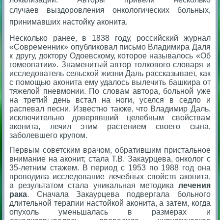
случаев
выздоровления онкологических больных,
принимавших настойку аконита.
Несколько ранее, в 1838 году, российский журнал
«Современник» опубликовал письмо Владимира Даля
к другу, доктору Одоевскому, которое называлось «Об
гомеопатии». Знаменитый автор толкового словаря и
исследователь сельской жизни Даль рассказывает, как
с помощью аконита ему удалось вылечить башкира от
тяжелой пневмонии. По словам автора, больной уже
на третий день встал на ноги, уселся в седло и
распевал песни. Известно также, что Владимир Даль,
исключительно доверявший целебным свойствам
аконита, лечил этим растением своего сына,
заболевшего крупом.
Первым советским врачом, обратившим пристальное
внимание на аконит, стала Т.В. Закаурцева, онколог с
35-летним стажем. В период с 1953 по 1988 год она
проводила исследование лечебных свойств аконита,
а результатом стала уникальная методика
лечения
рака
. Сначала Закаурцева подвергала больного
длительной терапии настойкой аконита, а затем, когда
опухоль уменьшалась в размерах и