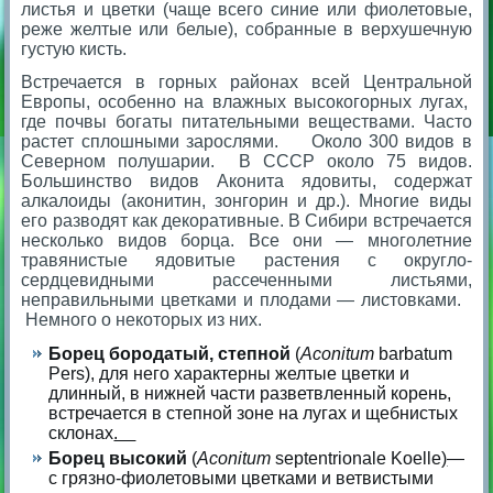
листья и цветки (чаще всего синие или фиолетовые,
реже желтые или белые), собранные в верхушечную
густую кисть.
Встречается в горных районах всей Центральной
Европы, особенно на влажных высокогорных лугах,
где почвы богаты питательными веществами. Часто
растет сплошными зарослями. Около 300 видов в
Северном полушарии. В СССР около 75 видов.
Большинство видов Аконита ядовиты, содержат
алкалоиды (аконитин, зонгорин и др.). Многие виды
его разводят как декоративные. В Сибири встречается
несколько видов борца. Все они — многолетние
травянистые ядовитые растения с округло-
сердцевидными рассеченными листьями,
неправильными цветками и плодами — листовками.
Немного о некоторых из них.
Борец бородатый, степной
(
Aconitum
barbatum
Pers)
, для него характерны желтые цветки и
длинный, в нижней части разветвленный корень,
встречается в степной зоне на лугах и щебнистых
склонах
.
Борец высокий
(
Aconitum
septentrionale Koelle
)
—
с грязно-фиолетовыми цветками и ветвистыми