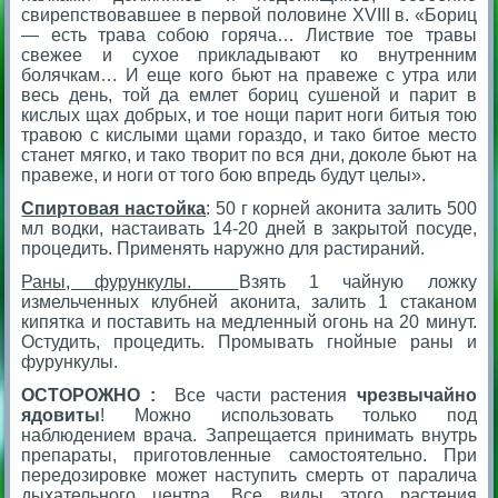
свирепствовавшее в первой половине XVIII в. «Бориц
— есть трава собою горяча… Листвие тое травы
свежее и сухое прикладывают ко внутренним
болячкам… И еще кого бьют на правеже с утра или
весь день, той да емлет бориц сушеной и парит в
кислых щах добрых, и тое нощи парит ноги битыя тою
травою с кислыми щами гораздо, и тако битое место
станет мягко, и тако творит по вся дни, доколе бьют на
правеже, и ноги от того бою впредь будут целы».
Спиртовая настойка
: 50 г корней аконита залить 500
мл водки, настаивать 14-20 дней в закрытой посуде,
процедить. Применять наружно для растираний.
Раны, фурункулы.
Взять 1 чайную ложку
измельченных клубней аконита, залить 1 стаканом
кипятка и поставить на медленный огонь на 20 минут.
Остудить, процедить. Промывать гнойные раны и
фурункулы.
ОСТОРОЖНО :
Все части растения
чрезвычайно
ядовиты
! Можно использовать только под
наблюдением врача. Запрещается принимать внутрь
препараты, приготовленные самостоятельно. При
передозировке может наступить смерть от паралича
дыхательного центра. Все виды этого растения