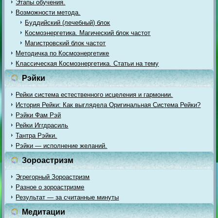
Этапы обучения.
Возможности метода.
Буддийский (лечебный) блок
Космоэнергетика. Магический блок частот
Магистровский блок частот
Методичка по Космоэнергетике
Классическая Космоэнергетика. Статьи на тему
Рэйки
Рейки система естественного исцеления и гармонии.
История Рейки: Как выглядела Оригинальная Система Рейки?
Рэйки Фам Рэй
Рейки Иггдрасиль
Тантра Рэйки.
Рэйки — исполнение желаний.
Зороастризм
Эгрегорный Зороастризм
Разное о зороастризме
Результат — за считанные минуты
Медитации