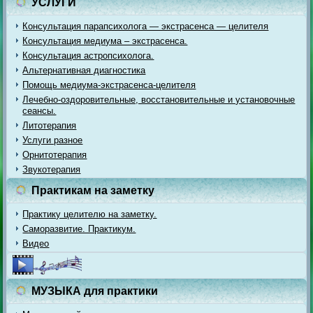
УСЛУГИ
Консультация парапсихолога — экстрасенса — целителя
Консультация медиума – экстрасенса.
Консультация астропсихолога.
Альтернативная диагностика
Помощь медиума-экстрасенса-целителя
Лечебно-оздоровительные, восстановительные и установочные
сеансы.
Литотерапия
Услуги разное
Орнитотерапия
Звукотерапия
Практикам на заметку
Практику целителю на заметку.
Саморазвитие. Практикум.
Видео
МУЗЫКА для практики