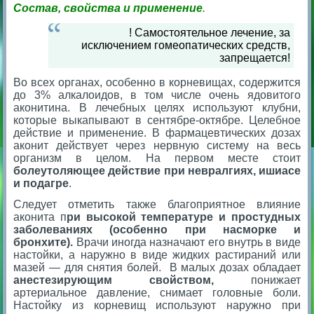
Состав, свойства и применение
.
! Самостоятельное лечение, за
исключением гомеопатических средств,
запрещается!
Во всех органах, особенно в корневищах, содержится
до 3% алкалоидов, в том числе очень ядовитого
аконитина. В лечебных целях используют клубни,
которые выкапывают в сентябре-октябре. Целебное
действие и применение. В фармацевтических дозах
аконит действует через нервную систему на весь
организм в целом. На первом месте стоит
болеутоляющее действие при невралгиях, ишиасе
и подагре
.
Следует отметить также благоприятное влияние
аконита п
ри высокой температуре и простудных
заболеваниях (особенно при насморке и
бронхите).
Врачи иногда назначают его внутрь в виде
настойки, а наружно в виде жидких растираний или
мазей — для снятия болей. В малых дозах обладает
анестезирующим свойством,
понижает
артериальное давление, снимает головные боли.
Настойку из корневищ используют наружно при