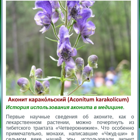
История использования аконита в медицине.
Первые научные сведения об аконите, как о
лекарственном растении, можно почерпнуть из
тибетского трактата «Четверокнижие». Что особенно
примечательно, монахи, написавшие «Чжуд-ши» в
седьмом веке нашей эры, использовали аконит