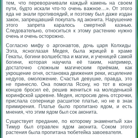
тем, что переворачивали каждый камень на своем
пути, будто искали что-то очень важное…». От этого
яда не знали противоядий, и поэтому был даже издан
закон, запрещавший покупать яд аконита. Нарушение
этого запрета каралось смертной казнью.
Следовательно, относиться к этому растению нужно
очень и очень осторожно.
Согласно мифу о аргонавтов, дочь царя Колхиды
Ээта, ясноглазая Медея, была жрицей в храме
Гекаты, богини волшебства и магии, и ученицей самой
богини, которая научила её таким, например,
достаточно сложным магическим приёмам, как
укрощение огня, остановка движения реки, исцеление
недугов, омоложение. Счастья девушке, правда, это
не принесло. Она помогла Ясону, но тот в конце
концов бросил её, решив жениться на молоденькой
коринфской царевне. Медея, испросив день отсрочки,
прислала сопернице расшитое платье, но не в знак
примирения. Платье было пропитано ядом, и есть
мнения, что этим ядом был сок аконита.
Существует предание, по которому знаменитый хан
Тимур был отравлен ядом аконита. Соком этого
растения была пропитана тюбетейка завоевателя.