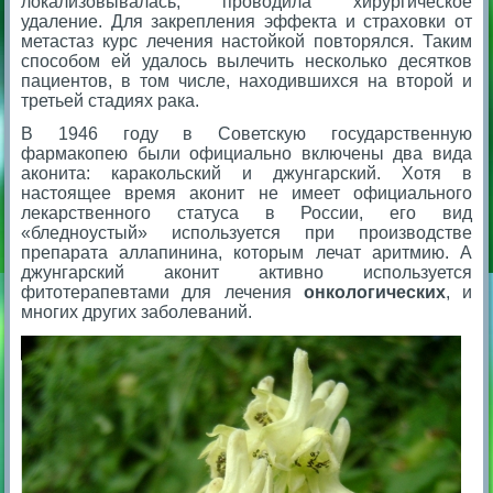
локализовывалась, проводила хирургическое
удаление. Для закрепления эффекта и страховки от
метастаз курс лечения настойкой повторялся. Таким
способом ей удалось вылечить несколько десятков
пациентов, в том числе, находившихся на второй и
третьей стадиях рака.
В 1946 году в Советскую государственную
фармакопею были официально включены два вида
ако
нита: каракольский и джунгарский. Хотя в
настоящее время аконит не имеет официального
лекарственного статуса в России, его вид
«бледноустый» используется при производстве
препарата аллапинина, которым лечат аритмию. А
джунгарский аконит активно используется
фитотерапевтами для лечения
онкологических
, и
многих других заболеваний.