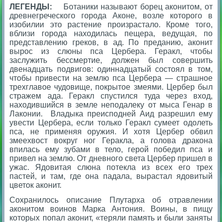
ЛЕГЕНДЫ:
Ботаники называют борец аконитом, от
древнегреческого города Аконе, возле которого в
изобилии это растение произрастало. Кроме того,
вблизи города находилась пещера, ведущая, по
представлению греков, в ад. По преданию, аконит
вырос из слюны пса Цербера. Геракл, чтобы
заслужить бессмертие, должен был совершить
двенадцать подвигов: одиннадцатый состоял в том,
чтобы привести на землю пса Цербера — страшное
трехглавое чудовище, покрытое змеями. Цербер был
стражем ада. Геракл спустился туда через вход,
находившийся в земле неподалеку от мыса Генар в
Лаконии. Владыка преисподней Аид разрешил ему
увести Цербера, если только Геракл сумеет одолеть
пса, не применяя оружия. И хотя Цербер обвил
змеехвост вокруг ног Геракла, а голова дракона
впилась ему зубами в тело, герой победил пса и
привел на землю. От дневного света Цербер пришел в
ужас. Ядовитая слюна потекла из всех его трех
пастей, и там, где она падала, вырастал ядовитый
цветок аконит.
Сохранилось описание Плутарха об отравлении
аконитом воинов Марка Антония. Воины, в пищу
которых попал аконит, «теряли память и были заняты