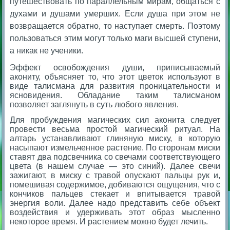
путешествовать по параллельным мирам, общаться с
духами и душами умерших. Если душа при этом не
возвращается обратно, то наступает смерть. Поэтому
пользоваться этим могут только маги высшей ступени,
а никак не ученики.
Эффект освобождения души, приписываемый
акониту, объясняет то, что этот цветок используют в
виде талисмана для развития проницательности и
ясновидения. Обладание таким талисманом
позволяет заглянуть в суть любого явления.
Для пробуждения магических сил аконита следует
провести весьма простой магический ритуал. На
алтарь устанавливают глиняную миску, в которую
насыпают измельченное растение. По сторонам миски
ставят два подсвечника со свечами соответствующего
цвета (в нашем случае — это синий). Далее свечи
зажигают, в миску с травой опускают пальцы рук и,
помешивая содержимое, добиваются ощущения, что с
кончиков пальцев стекает и впитывается травой
энергия воли. Далее надо представить себе объект
воздействия и удерживать этот образ мысленно
некоторое время. И растением можно будет лечить.