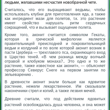
людьми, желавшими несчастия новобрачной чете.
Считалось, что его выращивают ведьмы, чтобы
использовать клубни для приготовления яда, а также
как ингредиент мази для полетов, т.к. это растение
имеет свойство нарушать ритм сердечных
сокращений, что и вызывает ощущение полета.
Кроме того, аконит считается символом Гекаты,
которая в греческой мифологии является
правительницей преисподней и покровительницей
ведьм и колдуний и по воле которой аконит возник в
пасти Цербера — трехглавого пса, охраняющего вход
в Царство теней. «В чем разница между волчьей
отравой и клобуком монаха?.. Это одно и то же
растение, также известное как аконит», — объясняет
профессор Северус Снеге на первом занятии по
зельеварению .
В древности аконит знали больше как ядовитое
растение, нежели лекарственное. Им смазывали
наконечники стрел и копий, а также лезвия мечей.
Древние считали, что под действием ядовитых
растений освобождалась душа человека, и она может