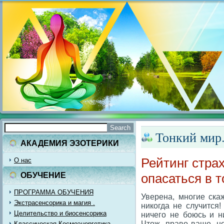
Тонкий мир.
АКАДЕМИЯ ЭЗОТЕРИКИ
Рейтинг страх
О нас
ОБУЧЕНИЕ
опасаться в 
ПРОГРАММА ОБУЧЕНИЯ
Уверена, многие ска
Экстрасенсорика и магия .
никогда не случится
Целительство и биосенсорика
ничего не боюсь и н
Чтож, право ваше, н
Классическая Космоэнергетика.