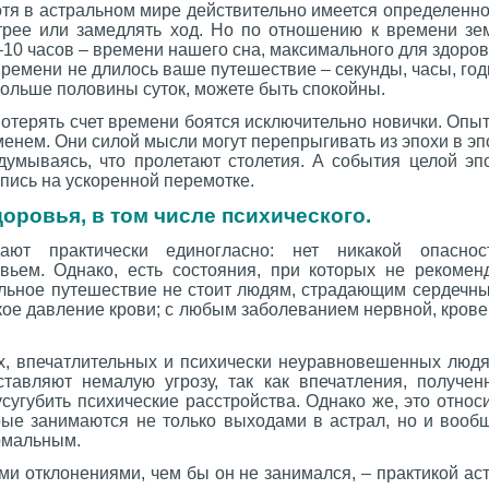
Хотя в астральном мире действительно имеется определен
рее или замедлять ход. Но по отношению к времени зе
10 часов – времени нашего сна, максимального для здоров
времени не длилось ваше путешествие – секунды, часы, год
больше половины суток, можете быть спокойны.
потерять счет времени боятся исключительно новички. Оп
енем. Они силой мысли могут перепрыгивать из эпохи в эп
думываясь, что пролетают столетия. А события целой эп
апись на ускоренной перемотке.
оровья, в том числе психического.
дают практически единогласно: нет никакой опасно
ьем. Однако, есть состояния, при которых не рекомен
альное путешествие не стоит людям, страдающим сердечн
ое давление крови; с любым заболеванием нервной, крове
х, впечатлительных и психически неуравновешенных людях
авляют немалую угрозу, так как впечатления, получен
сугубить психические расстройства. Однако же, это относ
рые занимаются не только выходами в астрал, но и вооб
рмальным.
ми отклонениями, чем бы он не занимался, – практикой а