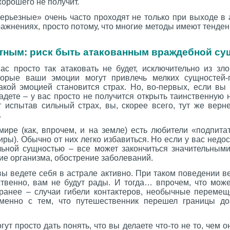
хорошего не получит.
ерьезные» очень часто проходят не только при выходе в 
ражнениях, просто потому, что многие методы имеют тенд
тным: риск быть атакованным враждебной су
вас просто так атаковать не будет, исключительно из зл
торые ваши эмоции могут привлечь мелких сущностей-
такой эмоцией становится страх. Но, во-первых, если вы
адете – у вас просто не получится открыть таинственную
 испытав сильный страх, вы, скорее всего, тут же верне
.
мире (как, впрочем, и на земле) есть любители «подпита
иры). Обычно от них легко избавиться. Но если у вас недос
льной сущностью – все может закончиться значительными
ие организма, обострение заболеваний.
вы ведете себя в астрале активно. При таком поведении ве
ственно, вам не будут рады. И тогда… впрочем, что може
 ранее – случаи гибели контактеров, необычные переме
менно с тем, что путешественник перешел границы доз
гут просто дать понять, что вы делаете что-то не то, чем 