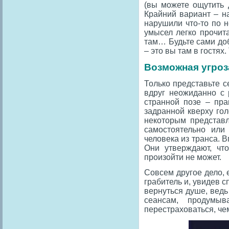
(вы можете ощутить 
Крайний вариант – на
нарушили что-то по 
умысел легко прочит
там… Будьте сами доб
– это вы там в гостях
Возможная угроза
Только представьте с
вдруг неожиданно с 
странной позе – пр
задранной кверху гол
некоторым представл
самостоятельно или
человека из транса. В
Они утверждают, что
произойти не может.
Совсем другое дело, 
грабитель и, увидев с
вернуться душе, ведь
сеансам, продумыв
перестраховаться, чем