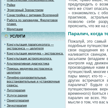
предупредить о возм
Рейки
чего же стоит опаса
Эгрегорный Зороастризм
– ознакомьтесь с о
Сонастройка с ритмами Вселенной
практиков, астраль
Работа по заповедям. Фиолетовое
позволю себе разр
пламя.
прояснить, что же на
Медитации
Паралич, когда т
УСЛУГИ
Пожалуй, это самый 
Консультация парапсихолога —
подобные путешествия
экстрасенса — целителя
свои ощущения во в
Консультация медиума – экстрасенса.
наливается свинцом,
Консультация астропсихолога.
засыпаем (впадаем в
контроля над движен
Альтернативная диагностика
производимые нами в 
Помощь медиума-экстрасенса-
путешествий, многие 
целителя
пары минут, кто-то 
Лечебно-оздоровительные,
других встречается
восстановительные и установочные
паралича? Будьте с
сеансы.
путешественник вер
Литотерапия
временного) бояться н
Услуги разное
паралич не всех. Но
Орнитотерапия
мысли о том, что вас
Звукотерапия