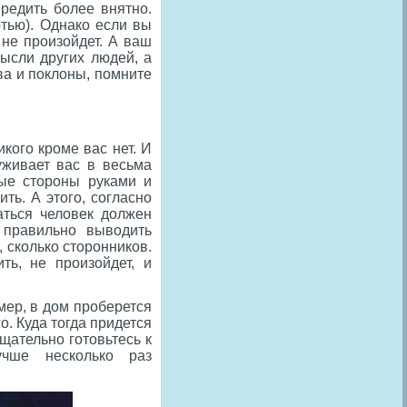
предить более внятно.
ртью). Однако если вы
 не произойдет. А ваш
мысли других людей, а
ва и поклоны, помните
кого кроме вас нет. И
уживает вас в весьма
ные стороны руками и
ть. А этого, согласно
аться человек должен
к правильно выводить
, сколько сторонников.
ть, не произойдет, и
мер, в дом проберется
о. Куда тогда придется
щательно готовьтесь к
учше несколько раз