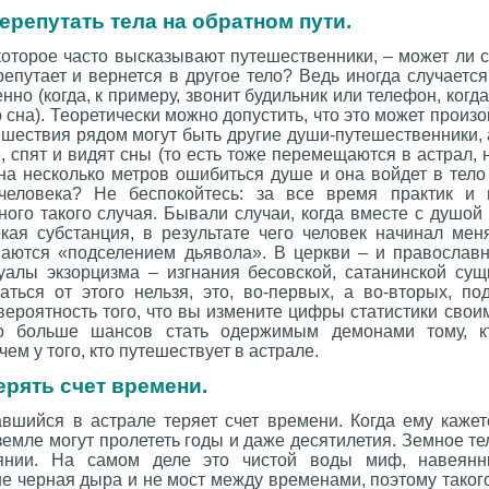
перепутать тела на обратном пути.
оторое часто высказывают путешественники, – может ли с
репутает и вернется в другое тело? Ведь иногда случается 
нно (когда, к примеру, звонит будильник или телефон, когда
 сна). Теоретически можно допустить, что это может произ
шествия рядом могут быть другие души-путешественники, а
е, спят и видят сны (то есть тоже перемещаются в астрал,
на несколько метров ошибиться душе и она войдет в тело
человека? Не беспокойтесь: за все время практик и 
ого такого случая. Бывали случаи, когда вместе с душой
екая субстанция, в результате чего человек начинал мен
аются «подселением дьявола». В церкви – и православно
алы экзорцизма – изгнания бесовской, сатанинской сущ
аться от этого нельзя, это, во-первых, а во-вторых, п
 вероятность того, что вы измените цифры статистики свои
о больше шансов стать одержимым демонами тому, к
чем у того, кто путешествует в астрале.
ерять счет времени.
авшийся в астрале теряет счет времени. Когда ему кажет
 земле могут пролететь годы и даже десятилетия. Земное те
оянии. На самом деле это чистой воды миф, навеянн
е черная дыра и не мост между временами, поэтому таког