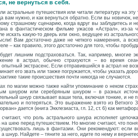
я, не вернуться в себя.
и астральные путешествия или читали литературу на эту т
уда вам нужно, и как вернуться обратно. Если вы новичок, не
мому страшному сценарию, когда вдруг вы заблудитесь и н
ана в фантастическом фильме ужасов «Астрал», из-за ч
ле искать какую-то дверь или окно, ведущее из астральног
ысли! Вам достаточно даже не четкого намерения, а вск
ле – как правило, этого достаточно для того, чтобы пробуд
 будет лишним подстраховаться. Так, например, многие э
жение в астрал, обычно страхуются – во время сеа
й опытный экстрасенс. Если отправившийся в астрал не воз
инает его звать или также погружается, чтобы указать дорог
рактике такие происшествия почти никогда не случаются.
ках по магии можно также найти упоминание о неком стра
ым шнуром или серебряным шнуром – в разных источни
ельный шнур связывает ваши тела, включая тонкие, и не 
чательно и потеряться. Это выражение взято из Ветхого 
ван» дается (книга Экклезиаста, гл. 12, ст. 6) как метафор
 считают, что роль астрального шнура исполняет цепочка
 на шею перед путешествием. Но многие считают, что поня
существовать лишь в фантазии. Они рекомендуют: если в
 а шнур. Найдете – тяните за него, идите по нему и вернетес