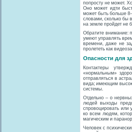
попросту не может. 
Оно может идти быст
может быть больше 8–
словами, сколько бы 
на земле пройдет не 
Обратите внимание: 
умеют управлять врем
времени, даже не за
пролететь как видеоз
Опасности для зд
Контактеры утверж
«нормальным» здоров
отправляться в астр
вида; имеющим высок
системы.
Отдельно – о нервны
людей выходы предст
спровоцировать или у
ко всем людям, кото
магическим и парано
Человек с психически