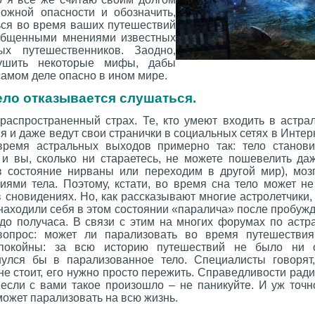
ожной опасности и обозначить,
ться во время ваших путешествий
бобщенными мнениями известных
ных путешественников. Заодно,
ушить некоторые мифы, дабы
 самом деле опасно в ином мире.
ело отказывается слушаться.
распространенный страх. Те, кто умеют входить в астра
 и даже ведут свои странички в социальных сетях в Интер
ремя астральных выходов примерно так: тело станови
 и вы, сколько ни стараетесь, не можете пошевелить да
 состояние нирваны или переходим в другой мир), моз
иями тела. Поэтому, кстати, во время сна тело может не
сновидениях. Но, как рассказывают многие астролетчики,
находили себя в этом состоянии «паралича» после пробужде
– до получаса. В связи с этим на многих форумах по аст
 вопрос: может ли парализовать во время путешестви
покойны: за всю историю путешествий не было ни о
нулся бы в парализованное тело. Специалисты говорят
е стоит, его нужно просто пережить. Справедливости ради,
 если с вами такое произошло – не паникуйте. И уж точн
 может парализовать на всю жизнь.