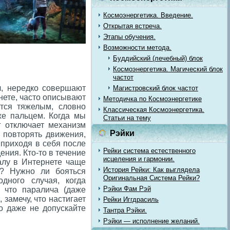
Космоэнергетика. Введение.
Открытая встреча.
Этапы обучения.
Возможности метода.
Буддийский (лечебный) блок
Космоэнергетика. Магический блок
частот
л, нередко совершают
Магистровский блок частот
нете, часто описывают
Методичка по Космоэнергетике
тся тяжелым, словно
Классическая Космоэнергетика.
же пальцем. Когда мы
Статьи на тему
г отключает механизм
Рэйки
 повторять движения,
 приходя в себя после
Рейки система естественного
ния. Кто-то в течение
исцеления и гармонии.
ралу в Интернете чаще
История Рейки: Как выглядела
я? Нужно ли бояться
Оригинальная Система Рейки?
дного случая, когда
Рэйки Фам Рэй
, что паралича (даже
 замечу, что настигает
Рейки Иггдрасиль
о даже не допускайте
Тантра Рэйки.
Рэйки — исполнение желаний.