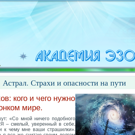
 Астрал. Страхи и опасности на пути
ов: кого и чего нужно
тонком мире.
жут: «Со мной ничего подобного
! Я – смелый, уверенный в себе,
и к чему мне ваши страшилки».
о я все же считаю своим долгом