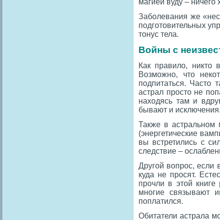
магией вуду – ничего 
Заболевания же «нес
подготовительных уп
тонус тела.
Войны с неизвес
Как правило, никто 
Возможно, что неко
подпитаться. Часто 
астрал просто не поп
находясь там и вдруг
бывают и исключения
Также в астральном 
(энергетические вамп
вы встретились с си
следствие – ослаблен
Другой вопрос, если 
куда не просят. Есте
прочли в этой книге
многие связывают и
поплатился.
Обитатели астрала мо