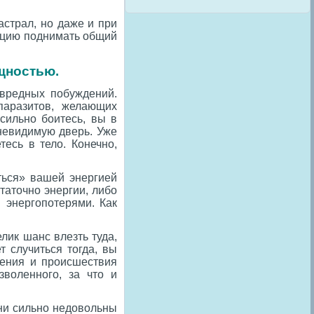
астрал, но даже и при
енцию поднимать общий
щностью.
овредных побуждений.
паразитов, желающих
 сильно боитесь, вы в
 невидимую дверь. Уже
тесь в тело. Конечно,
ться» вашей энергией
таточно энергии, либо
 энергопотерями. Как
лик шанс влезть туда,
т случиться тогда, вы
щения и происшествия
воленного, за что и
они сильно недовольны