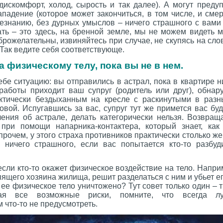
дискомфорт, холод, сырость и так далее). А могут преду
падение (которое может закончиться, в том числе, и сме
незнанию, без дурных умыслов – ничего страшного с вами
ать – это здесь, на бренной земле, мы не можем видеть 
рожелательны, извиняйтесь при случае, не скупясь на сло
. Так ведите себя соответствующе.
 физическому телу, пока вы не в нем.
ебе ситуацию: вы отправились в астрал, пока в квартире ни
работы приходит ваш супруг (родитель или друг), обнар
актически бездыханным на кресле с раскинутыми в раз
овой. Испугавшись за вас, супруг тут же примется вас буди
ения об астрале, делать категорически нельзя. Возвращ
 при помощи напарника-контактера, который знает, ка
прочем, у этого страха противников практически столько же
 ничего страшного, если вас попытается кто-то разбуди
если кто-то окажет физическое воздействие на тело. Напри
пящего хозяина жилища, решит разделаться с ним и убьет ег
 ее физическое тело уничтожено? Тут совет только один – т
ая все возможные риски, помните, что всегда л
 что-то не предусмотреть.