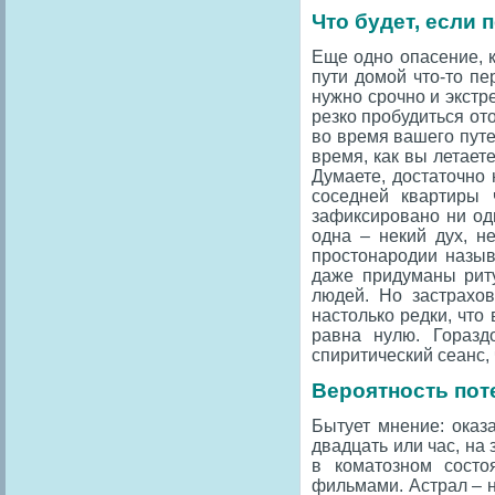
Что будет, если 
Еще одно опасение, к
пути домой что-то пе
нужно срочно и экстре
резко пробудиться ото
во время вашего путе
время, как вы летает
Думаете, достаточно 
соседней квартиры 
зафиксировано ни одн
одна – некий дух, н
простонародии назыв
даже придуманы риту
людей. Но застрахов
настолько редки, что
равна нулю. Горазд
спиритический сеанс, 
Вероятность пот
Бытует мнение: оказ
двадцать или час, на
в коматозном сост
фильмами. Астрал – н