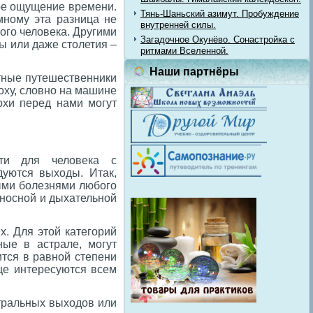
ное ощущение времени.
Тянь-Шаньский азимут. Пробуждение
мному эта разница не
внутренней силы.
ого человека. Другими
Загадочное Окунёво. Сонастройка с
ы или даже столетия –
ритмами Вселенной.
Наши партнёры
ытные путешественники
оху, словно на машине
охи перед нами могут
сти для человека с
дуются выходы. Итак,
ыми болезнями любого
носной и дыхательной
. Для этой категорий
ные в астрале, могут
ится в равной степени
ще интересуются всем
стральных выходов или