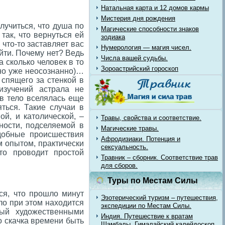
Натальная карта и 12 домов кармы
Мистерия дня рождения
лучиться, что душа по
Магические способности знаков
так, что вернуться ей
зодиака
 что-то заставляет вас
Нумерология — магия чисел.
ойти. Почему нет? Ведь
Числа вашей судьбы.
 сколько человек в то
Зороастрийский гороскоп
 но уже неосознанно)…
 спящего за стенкой в
изучений астрала не
 в тело вселялась еще
яться. Такие случаи в
й, и католической, –
Травы, свойства и соответствие.
ности, подселяемой в
Магические травы.
одобные происшествия
Афродизиаки. Потенция и
м опытом, практически
сексуальность.
то проводит простой
Травник – сборник. Соответствие трав
для сборов.
Туры по Местам Силы
ся, что прошло минут
Эзотерический туризм – путешествия,
ло при этом находится
экспедиции по Местам Силы.
ый художественными
Индия. Путешествие к вратам
о скачка времени быть
Шамбалы. Гималайский калейдоскоп.