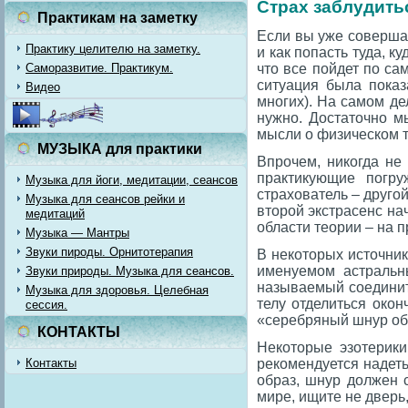
Страх заблудитьс
Практикам на заметку
Если вы уже совершал
Практику целителю на заметку.
и как попасть туда, к
Саморазвитие. Практикум.
что все пойдет по са
ситуация была показ
Видео
многих). На самом де
нужно. Достаточно м
мысли о физическом те
МУЗЫКА для практики
Впрочем, никогда не
практикующие погру
Музыка для йоги, медитации, сеансов
страхователь – друго
Музыка для сеансов рейки и
второй экстрасенс нач
медитаций
области теории – на п
Музыка — Мантры
Звуки пироды. Орнитотерапия
В некоторых источни
именуемом астральн
Звуки природы. Музыка для сеансов.
называемый соединит
Музыка для здоровья. Целебная
телу отделиться окон
сессия.
«серебряный шнур обор
КОНТАКТЫ
Некоторые эзотерики
Контакты
рекомендуется надеть
образ, шнур должен 
мире, ищите не дверь,