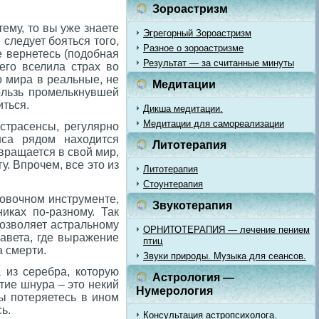
Зороастризм
ему, то вы уже знаете
Эгрегорный Зороастризм
 следует бояться того,
Разное о зороастризме
е вернетесь (подобная
Результат — за считанные минуты
его вселила страх во
о мира в реальные, не
Медитации
ользь промелькнувшей
иться.
Дикша медитации.
Медитации для самореализации
кстрасенсы, регулярно
нса рядом находится
Литотерапия
вращается в свой мир,
у. Впрочем, все это из
Литотерапия
Стоунтерапия
ховочном инструменте,
Звукотерапия
ках по-разному. Так
позволяет астральному
ОРНИТОТЕРАПИЯ — лечение пением
Завета, где выражение
птиц
а смерти.
Звуки природы. Музыка для сеансов.
 из серебра, которую
Астрология —
тие шнура – это некий
Нумерология
ы потеряетесь в ином
ь.
Консультация астропсихолога.