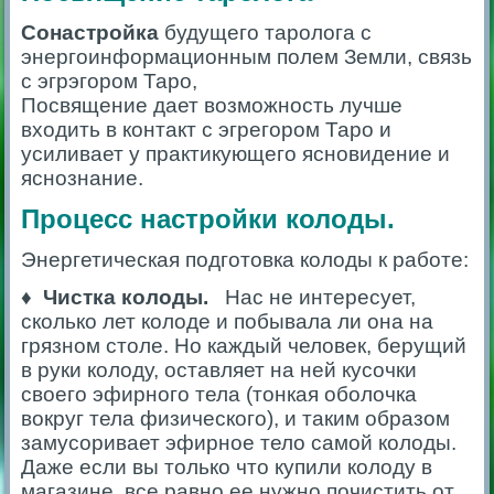
Сонастройка
будущего таролога с
энергоинформационным полем Земли, связь
с эгрэгором Таро,
Посвящение дает возможность лучше
входить в контакт с эгрегором Таро и
усиливает у практикующего ясновидение и
яснознание.
Процесс настройки колоды.
Энергетическая подготовка колоды к работе:
♦ Чистка колоды.
Нас не интересует,
сколько лет колоде и побывала ли она на
грязном столе. Но каждый человек, берущий
в руки колоду, оставляет на ней кусочки
своего эфирного тела (тонкая оболочка
вокруг тела физического), и таким образом
замусоривает эфирное тело самой колоды.
Даже если вы только что купили колоду в
магазине, все равно ее нужно почистить от