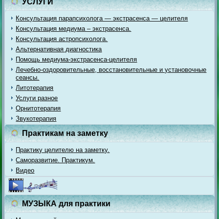
УСЛУГИ
Консультация парапсихолога — экстрасенса — целителя
Консультация медиума – экстрасенса.
Консультация астропсихолога.
Альтернативная диагностика
Помощь медиума-экстрасенса-целителя
Лечебно-оздоровительные, восстановительные и установочные
сеансы.
Литотерапия
Услуги разное
Орнитотерапия
Звукотерапия
Практикам на заметку
Практику целителю на заметку.
Саморазвитие. Практикум.
Видео
МУЗЫКА для практики