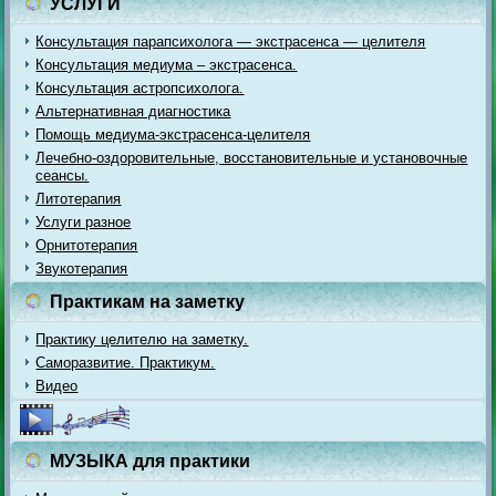
УСЛУГИ
Консультация парапсихолога — экстрасенса — целителя
Консультация медиума – экстрасенса.
Консультация астропсихолога.
Альтернативная диагностика
Помощь медиума-экстрасенса-целителя
Лечебно-оздоровительные, восстановительные и установочные
сеансы.
Литотерапия
Услуги разное
Орнитотерапия
Звукотерапия
Практикам на заметку
Практику целителю на заметку.
Саморазвитие. Практикум.
Видео
МУЗЫКА для практики