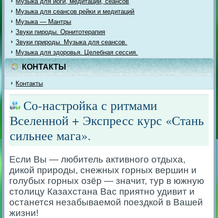
Музыка для йоги, медитации, сеансов
Музыка для сеансов рейки и медитаций
Музыка — Мантры
Звуки пироды. Орнитотерапия
Звуки природы. Музыка для сеансов.
Музыка для здоровья. Целебная сессия.
КОНТАКТЫ
Контакты
Со-настройка с ритмами
Вселенной + Экспресс курс «Стань
сильнее мага».
Если Вы — любитель активного отдыха,
дикой природы, снежных горных вершин и
голубых горных озёр — значит, тур в южную
столицу Казахстана Вас приятно удивит и
останется незабываемой поездкой в Вашей
жизни!