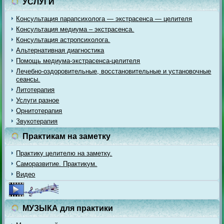
УСЛУГИ
Консультация парапсихолога — экстрасенса — целителя
Консультация медиума – экстрасенса.
Консультация астропсихолога.
Альтернативная диагностика
Помощь медиума-экстрасенса-целителя
Лечебно-оздоровительные, восстановительные и установочные
сеансы.
Литотерапия
Услуги разное
Орнитотерапия
Звукотерапия
Практикам на заметку
Практику целителю на заметку.
Саморазвитие. Практикум.
Видео
МУЗЫКА для практики