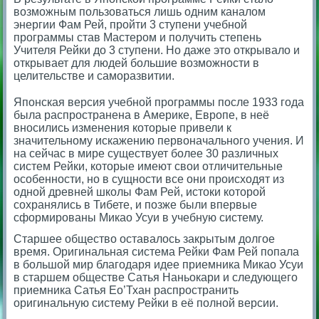
возможным пользоваться лишь одним каналом
энергии Фам Рей, пройти 3 ступени учебной
программы став Мастером и получить степень
Учителя Рейки до 3 ступени.
Но даже это открывало и
открывает для людей большие возможности в
целительстве и саморазвитии.
⠀
Японская версия учебной программы после 1933 года
была распространена в Америке, Европе, в неё
вносились изменения которые привели к
значительному искажению первоначального учения. И
на с
ейчас в мире существует более 30 различных
систем Рейки, которые имеют свои отличительные
особенности, но в сущности все они происходят из
одной древней школы Фам Рей, истоки которой
сохранялись в Тибете, и позже были впервые
сформированы Микао Усуи в учебную систему.
Старшее общество оставалось закрытым долгое
время. Оригинальная система Рейки Фам Рей попала
в большой мир благодаря идее приемника Микао Усуи
в старшем обществе Сатья Наньокари и следующего
приемника Сатья Ео’Тхан распространить
оригинальную систему Рейки в её полной версии.