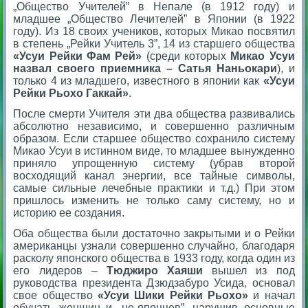
„Общество Учителей” в Непале (в 1912 году) и
младшее „Общество Лечителей” в Японии (в 1922
году). Из 18 своих учеников, которых Микао посвятил
в степень „Рейки Учитель 3”, 14 из старшего общества
«Усуи Рейки Фам Рей»
(среди которых
Микао Усуи
назвал своего приемника – Сатья Наньокари
), и
только 4 из младшего, известного в японии как
«Усуи
Рейки Рьохо Гаккай»
.
После смерти Учителя эти два общества развивались
абсолютно независимо, и совершенно различным
образом. Если старшее общество сохранило систему
Микао Усуи в истинном виде, то младшее вынужденно
приняло упрощенную систему (убрав второй
восходящий канал энергии, все тайные символы,
самые сильные лечебные практики и т.д.) При этом
пришлось изменить не только саму систему, но и
историю ее создания.
Оба общества были достаточно закрытыми и о Рейки
американцы узнали совершенно случайно, благодаря
расколу японского общества в 1933 году, когда один из
его лидеров –
Тюджиро Хаяши
вышел из под
руководства президента Дзюдзабуро Усида, основал
свое общество
«Усуи Шики Рейки Рьохо»
и начал
обучать женщин и „не-японцев”, нарушив основные