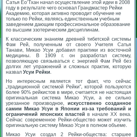
Сатья Ео’Тхан начал осуществление этой идеи в 2008
году в результате чего основал Грандмастер Рейки
Академию, которая активно проводит обучение не
только по Рейки, являясь единственным учебным
заведением дающим профессиональное образование
по высшим эзотерическим дисциплинам.
К классическим знаниям древней тибетской системы
Фам Рей, полученным от своего Учителя Сатья
Танави, Микао Усуи добавил практики из восточной
медицины. В 1909 г. oн разработал систему,
позволяющую связываться с энергией Фам Рей без
долгих лет упражнений и сложных практик, которую
назвал
Усуи Рейки
.
Но интересным является тот факт, что сейчас
„традиционной системой Рейки”, которой пользуются
более 90% рейкистов в мире, считается не настоящая
оригинальная система Микао Усуи, а ее сильно
урезанное производное,
искусственно созданное
самим Микао Усуи в Японии из-за требований и
ограничений японских властей
в начале ХХ века.
Сейчас современное Рейки-общество может изучить
оригинальную систему Микао Усуи в полном объеме.
Микао Усуи создал 2 Рейки-общества: старшее