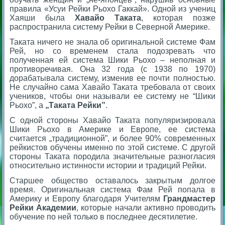
правила «Усуи Рейки Рьохо Гаккай». Одной из учениц
Хаяши была
Хавайо Таката
, которая позже
распространила систему Рейки в Северной Америке.
Таката ничего не знала об оригинальной системе Фам
Рей, но со временем стала подозревать что
полученная ей система Шики Рьохо – неполная и
противоречивая. Она 32 года (с 1938 по 1970)
дорабатывала систему, изменив ее почти полностью.
Не случайно сама Хавайо Таката требовала от своих
учеников, чтобы они называли ее систему не “Шики
Рьохо”, а
„Таката Рейки”
.
С одной стороны Хавайо Таката популяризировала
Шики Рьохо в Америке и Европе, ее система
считается „традиционной”, и более 90% современных
рейкистов обучены именно по этой системе. С другой
стороны Таката породила значительные разногласия
относительно истинности истории и традиций Рейки.
Старшее общество оставалось закрытым долгое
время. Оригинальная система Фам Рей попала в
Америку и Европу благодаря Учителям
Грандмастер
Рейки Академии
, которые начали активно проводить
обучение по ней только в последнее десятилетие.