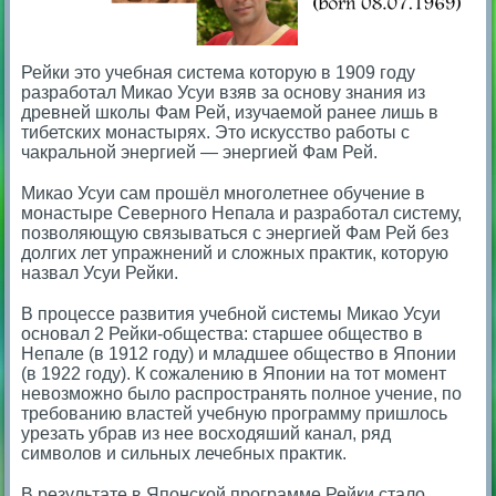
Рейки это учебная система которую в 1909 году
разработал Микао Усуи взяв за основу знания из
древней школы Фам Рей, изучаемой ранее лишь в
тибетских монастырях.
Это искусство работы с
чакральной энергией — энергией Фам Рей.
⠀
Микао Усуи сам прошёл многолетнее обучение в
монастыре Северного Непала и разработал систему,
позволяющую связываться с энергией Фам Рей без
долгих лет упражнений и сложных практик, которую
назвал Усуи Рейки.
⠀
В процессе развития учебной системы Микао Усуи
основал 2 Рейки-общества: старшее общество в
Непале (в 1912 году) и младшее общество в Японии
(в 1922 году).
К сожалению в Японии на тот момент
невозможно было распространять полное учение, по
требованию властей учебную программу пришлось
урезать убрав из нее восходяший канал, ряд
символов и сильных лечебных практик.
⠀
В результате в Японской программе Рейки стало