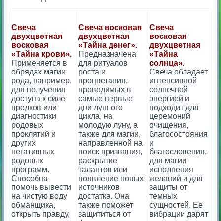
Свеча
Свеча восковая
Свеча
двухцветная
двухцветная
восковая
восковая
«Тайна денег».
двухцветная
«Тайна крови».
Предназначена
«Тайна
Применяется в
для ритуалов
cолнца».
обрядах магии
роста и
Свеча обладает
рода, например,
процветания,
интенсивной
для получения
проводимых в
солнечной
доступа к силе
самые первые
энергией и
предков или
дни лунного
подходит для
диагностики
цикла, на
церемоний
родовых
молодую луну, а
очищения,
проклятий и
также для магии,
благосостояния
других
направленной на
и
негативных
поиск призвания,
благословения,
родовых
раскрытие
для магии
программ.
талантов или
исполнения
Способна
появление новых
желаний и для
помочь вывести
источников
защиты от
на чистую воду
достатка. Она
темных
обманщика,
также поможет
сущностей. Ее
открыть правду,
защититься от
вибрации дарят