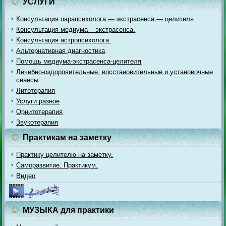
УСЛУГИ
Консультация парапсихолога — экстрасенса — целителя
Консультация медиума – экстрасенса.
Консультация астропсихолога.
Альтернативная диагностика
Помощь медиума-экстрасенса-целителя
Лечебно-оздоровительные, восстановительные и установочные
сеансы.
Литотерапия
Услуги разное
Орнитотерапия
Звукотерапия
Практикам на заметку
Практику целителю на заметку.
Саморазвитие. Практикум.
Видео
МУЗЫКА для практики