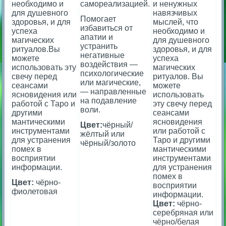
необходимо и
самореализацией.
и ненужных
для душевного
навязчивых
Помогает
здоровья, и для
мыслей, что
избавиться от
успеха
необходимо и
апатии и
магических
для душевного
устранить
ритуалов.
Вы
здоровья, и для
негативные
можете
успеха
воздействия —
использовать эту
магических
психологические
свечу перед
ритуалов. Вы
или магические,
сеансами
можете
— направленные
ясновидения или
использовать
на подавление
работой с Таро и
эту свечу перед
воли.
другими
сеансами
мантическими
ясновидения
Цвет:
чёрный/
инструментами
или работой с
жёлтый или
для устранения
Таро и другими
чёрный/золото
помех в
мантическими
восприятии
инструментами
информации.
для устранения
помех в
Цвет:
чёрно-
восприятии
фиолетовая
информации.
Цвет:
чёрно-
серебряная или
чёрно/белая