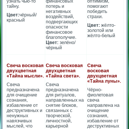
узнать чью-то
финансовых
оптимизм,
тайну.
потерь и
помогают
негативных
победить
Цвет:
чёрный/
воздействий,
страхи.
красный
подвергающих
Цвет:
жёлто-
опасности
золотой или
финансовое
жёлто-белый
благополучие.
Цвет:
зелёно/
чёрный
Свеча восковая
Свеча восковая
Свеча
двухцветная
двухцветная
восковая
«Тайна мысли».
«Тайна света».
двухцветная
«Тайна луны».
Свеча
Свеча
предназначена
предназначена
Чёрно-
для очищение
для ритуалов,
фиолетовая
сознания,
направленных на
свеча
избавление от
снятие блоков,
направлена на
деструктивных и
связанных с
очищение
ненужных
творческой,
сознания,
навязчивых
личностной,
избавление от
мыслей, что
карьерной
деструктивных