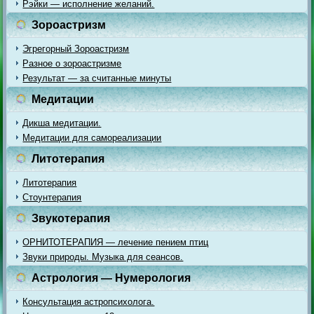
Рэйки — исполнение желаний.
Зороастризм
Эгрегорный Зороастризм
Разное о зороастризме
Результат — за считанные минуты
Медитации
Дикша медитации.
Медитации для самореализации
Литотерапия
Литотерапия
Стоунтерапия
Звукотерапия
ОРНИТОТЕРАПИЯ — лечение пением птиц
Звуки природы. Музыка для сеансов.
Астрология — Нумерология
Консультация астропсихолога.