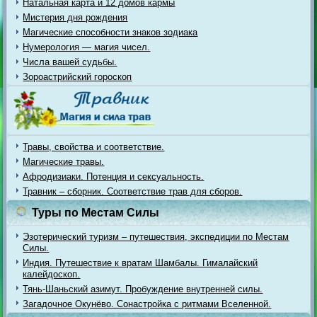
Натальная карта и 12 домов кармы
Мистерия дня рождения
Магические способности знаков зодиака
Нумерология — магия чисел.
Числа вашей судьбы.
Зороастрийский гороскоп
Травы, свойства и соответствие.
Магические травы.
Афродизиаки. Потенция и сексуальность.
Травник – сборник. Соответствие трав для сборов.
Туры по Местам Силы
Эзотерический туризм – путешествия, экспедиции по Местам
Силы.
Индия. Путешествие к вратам Шамбалы. Гималайский
калейдоскоп.
Тянь-Шаньский азимут. Пробуждение внутренней силы.
Загадочное Окунёво. Сонастройка с ритмами Вселенной.