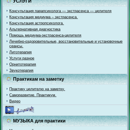
УСЛУГИ
Консультация парапсихолога — экстрасенса — целителя
Консультация медиума – экстрасенса.
Консультация астропсихолога.
Альтернативная диагностика
Помощь медиума-экстрасенса-целителя
Лечебно-оздоровительные, восстановительные и установочные
сеансы.
Литотерапия
Услуги разное
Орнитотерапия
Звукотерапия
Практикам на заметку
Практику целителю на заметку.
Саморазвитие. Практикум.
Видео
МУЗЫКА для практики