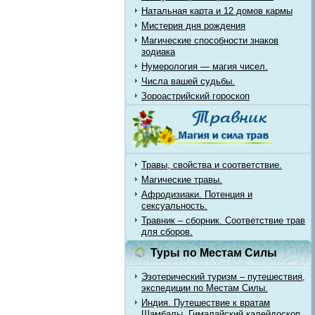
Натальная карта и 12 домов кармы
Мистерия дня рождения
Магические способности знаков
зодиака
Нумерология — магия чисел.
Числа вашей судьбы.
Зороастрийский гороскоп
Травы, свойства и соответствие.
Магические травы.
Афродизиаки. Потенция и
сексуальность.
Травник – сборник. Соответствие трав
для сборов.
Туры по Местам Силы
Эзотерический туризм – путешествия,
экспедиции по Местам Силы.
Индия. Путешествие к вратам
Шамбалы. Гималайский калейдоскоп.