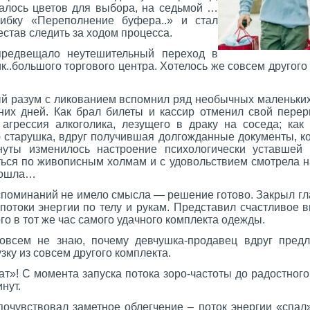
талось цветов для выбора, на седьмой …
ибку «Переполнение буфера..» и стал
естав следить за ходом процесса.
предвещало неутешительный переход в
..большого торгового центра. Хотелось же совсем другого
ый разум с ликованием вспомнил ряд необычных маленьких
дних дней. Как брал билеты и кассир отменил свой перер
агрессия алкоголика, лезущего в драку на соседа; как
 старушка, вдруг получившая долгожданные документы, к
инуты изменилось настроение психологически уставшей
ться по живописным холмам и с удовольствием смотрела н
пошла…
поминаний не имело смысла — решение готово. Закрыл гла
 потоки энергии по телу и рукам. Представил счастливое
го в тот же час самого удачного комплекта одежды.
совсем не знаю, почему девчушка-продавец вдруг пред
узку из совсем другого комплекта.
т»! С момента запуска потока зоро-частоты до радостного
нут.
почувствовал заметное облегчение – поток энергии «спал