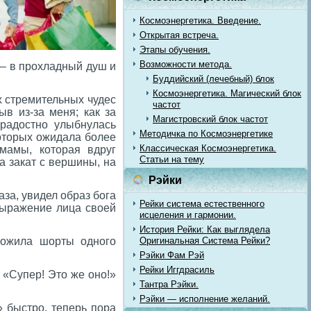
Космоэнергетика. Введение.
Открытая встреча.
Этапы обучения.
Возможности метода.
 – в прохладный душ и
Буддийский (лечебный) блок
Космоэнергетика. Магический блок
 стремительных чудес
частот
ыв из-за меня; как за
Магистровский блок частот
 радостно улыбнулась
Методичка по Космоэнергетике
оторых ожидала более
Классическая Космоэнергетика.
 мамы, которая вдруг
Статьи на тему
а закат с вершины, на
Рэйки
за, увидел образ бога
Рейки система естественного
 выражение лица своей
исцеления и гармонии.
История Рейки: Как выглядела
ложила шорты одного
Оригинальная Система Рейки?
Рэйки Фам Рэй
Рейки Иггдрасиль
 «Супер! Это же оно!»
Тантра Рэйки.
Рэйки — исполнение желаний.
» быстро, теперь пора