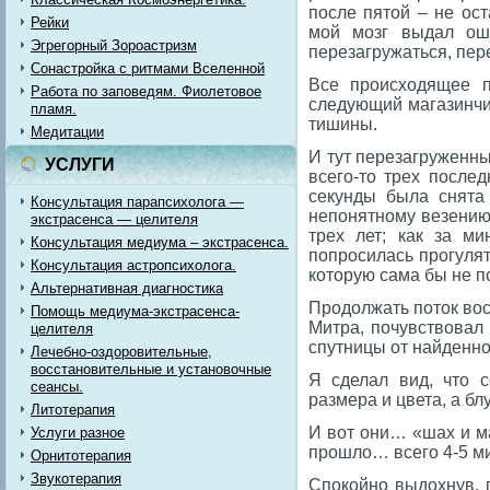
после пятой – не ос
Рейки
мой мозг выдал ош
Эгрегорный Зороастризм
перезагружаться, пер
Сонастройка с ритмами Вселенной
Все происходящее 
Работа по заповедям. Фиолетовое
следующий магазинчик
пламя.
тишины.
Медитации
И тут перезагруженн
УСЛУГИ
всего-то трех после
секунды была снята 
Консультация парапсихолога —
непонятному везению
экстрасенса — целителя
трех лет; как за м
Консультация медиума – экстрасенса.
попросилась прогуля
Консультация астропсихолога.
которую сама бы не 
Альтернативная диагностика
Продолжать поток вос
Помощь медиума-экстрасенса-
Митра, почувствовал
целителя
спутницы от найденно
Лечебно-оздоровительные,
восстановительные и установочные
Я сделал вид, что 
сеансы.
размера и цвета, а бл
Литотерапия
И вот они… «шах и ма
Услуги разное
прошло… всего 4-5 ми
Орнитотерапия
Звукотерапия
Спокойно выдохнув, 