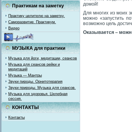
домой!
Практикам на заметку
Для многих из моих з
Практику целителю на заметку.
можно «запустить по
Саморазвитие. Практикум.
возможно цель достичь
Видео
Оказывается – можн
МУЗЫКА для практики
Музыка для йоги, медитации, сеансов
Музыка для сеансов рейки и
медитаций
Музыка — Мантры
Звуки пироды. Орнитотерапия
Звуки природы. Музыка для сеансов.
Музыка для здоровья. Целебная
сессия.
КОНТАКТЫ
Контакты