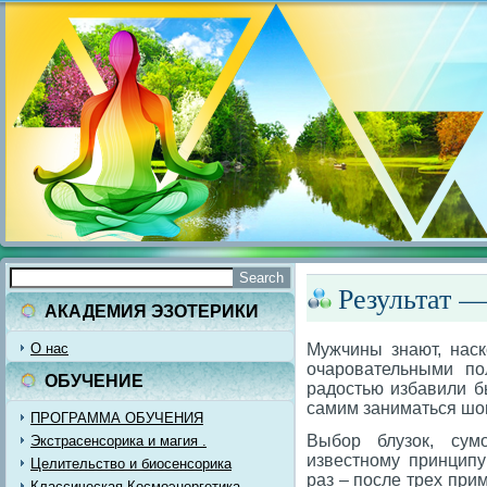
Результат —
АКАДЕМИЯ ЭЗОТЕРИКИ
О нас
Мужчины знают, наск
очаровательными п
ОБУЧЕНИЕ
радостью избавили б
самим заниматься шоп
ПРОГРАММА ОБУЧЕНИЯ
Выбор блузок, сумо
Экстрасенсорика и магия .
известному принципу
Целительство и биосенсорика
раз – после трех при
Классическая Космоэнергетика.