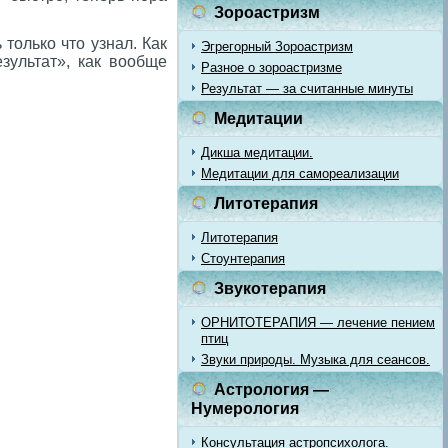
Зороастризм
только что узнал. Как
Эгрегорный Зороастризм
зультат», как вообще
Разное о зороастризме
Результат — за считанные минуты
Медитации
Дикша медитации.
Медитации для самореализации
Литотерапия
Литотерапия
Стоунтерапия
Звукотерапия
ОРНИТОТЕРАПИЯ — лечение пением
птиц
Звуки природы. Музыка для сеансов.
Астрология —
Нумерология
Консультация астропсихолога.