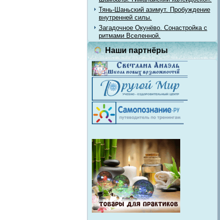
Тянь-Шаньский азимут. Пробуждение
внутренней силы.
Загадочное Окунёво. Сонастройка с
ритмами Вселенной.
Наши партнёры