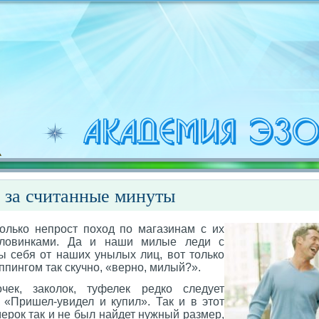
 за считанные минуты
олько непрост поход по магазинам с их
оловинками. Да и наши милые леди с
ы себя от наших унылых лиц, вот только
пингом так скучно, «верно, милый?».
чек, заколок, туфелек редко следует
 «Пришел-увидел и купил». Так и в этот
мерок так и не был найдет нужный размер,