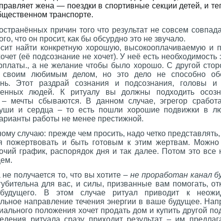
равляет жена — поездки в спортивные секции детей, и те
общественном транспорте.
странённых причин того что результат не совсем совпадае
ого, что он просит, как бы обсурдно это не звучало.
сит найти конкретную хорошую, высокооплачиваемую и п
очет (её подсознание не хочет). У неё есть необходимость
рплаты., а не желание чтобы было хорошо. С другой стор
 своим любимым делом, но это дело не способно об
нь. Этот раздрай сознания и подсознания, головы и
менных людей.
К ритуалу вы должны подходить осозна
е – мечты сбываются. В данном случае, эгрегор срабо
уши и сердца – то есть пошли хорошие подвижки в л
арианты работы не менее престижной.
му случаю: прежде чем просить, надо четко представлять, 
я пожертвовать и быть готовым к этим жертвам. Можно
очий график, распорядок дня и так далее. Потом это все
цем.
 не получается то, что вы хотите –
не проработан канал б
губительна для вас, и силы, призванные вам помогать, о
 будущего. В этом случае ритуал приводит к неожид
ьное направление течения энергии в ваше будущее. Напр
ального положения хочет продать дом и купить другой по
едения ритуала сразу приходит результат – им предла