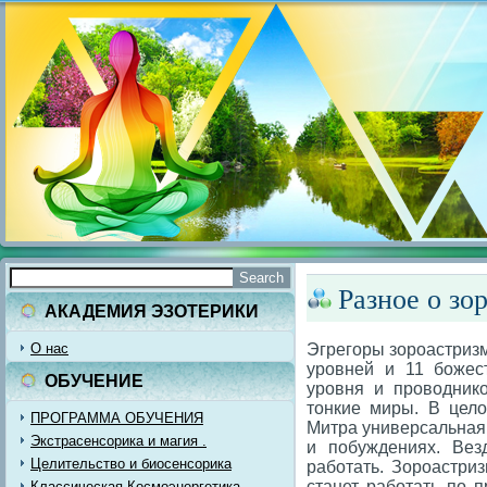
Разное о зо
АКАДЕМИЯ ЭЗОТЕРИКИ
О нас
Эгрегоры зороастризм
уровней и 11 божес
ОБУЧЕНИЕ
уровня и проводник
тонкие миры. В цело
ПРОГРАММА ОБУЧЕНИЯ
Митра универсальная
Экстрасенсорика и магия .
и побуждениях. Вез
Целительство и биосенсорика
работать. Зороастриз
станет работать по п
Классическая Космоэнергетика.