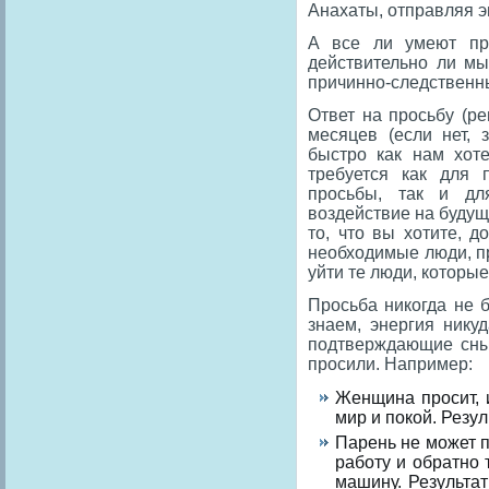
Анахаты, отправляя э
А все ли умеют пр
действительно ли мы
причинно-следственн
Ответ на просьбу (р
месяцев (если нет, 
быстро как нам хот
требуется как для 
просьбы, так и дл
воздействие на будущ
то, что вы хотите, 
необходимые люди, п
уйти те люди, которы
Просьба никогда не 
знаем, энергия нику
подтверждающие сны и
просили. Например:
Женщина просит, 
мир и покой. Резул
Парень не может п
работу и обратно
машину. Результа