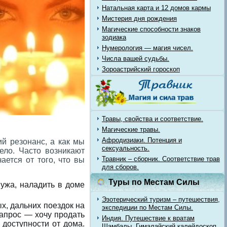
Натальная карта и 12 домов кармы
Мистерия дня рождения
Магические способности знаков
зодиака
Нумерология — магия чисел.
Числа вашей судьбы.
Зороастрийский гороскоп
Травы, свойства и соответствие.
Магические травы.
Афродизиаки. Потенция и
й резонанс, а как мы
сексуальность.
ело. Часто возникают
Травник – сборник. Соответствие трав
ается от того, что вы
для сборов.
Туры по Местам Силы
ужа, наладить в доме
Эзотерический туризм – путешествия,
х, дальних поездок на
экспедиции по Местам Силы.
Запрос — хочу продать
Индия. Путешествие к вратам
доступности от дома.
Шамбалы. Гималайский калейдоскоп.