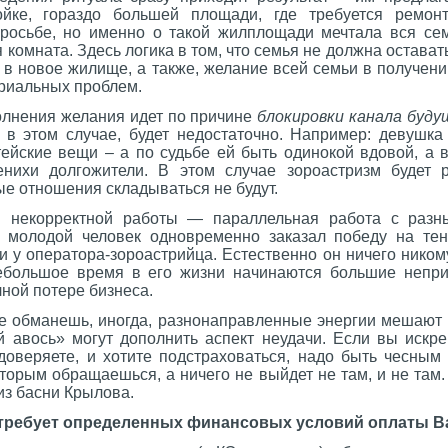
ойке, гораздо большей площади, где требуется ремон
росьбе, но именно о такой жилплощади мечтала вся се
я комната. Здесь логика в том, что семья не должна остават
 в новое жилище, а также, желание всей семьи в получен
ериальных проблем.
олнения желания идет по причине
блокировки канала буду
 в этом случае, будет недостаточно. Например: девушка
ейские вещи – а по судьбе ей быть одинокой вдовой, а 
енихи долгожители. В этом случае зороастризм будет 
ые отношения складываться не будут.
 некорректной работы — параллельная работа с раз
 молодой человек одновременно заказал победу на тен
и у оператора-зороастрийца. Естественно он ничего никому
небольшое время в его жизни начинаются большие непр
лной потере бизнеса.
е обманешь, иногда, разнонаправленные энергии мешают д
й авось» могут дополнить аспект неудачи. Если вы искре
 доверяете, и хотите подстраховаться, надо быть чесным
торым обращаешься, а ничего не выйдет не там, и не там
из басни Крылова.
 требует определенных финансовых условий оплаты В