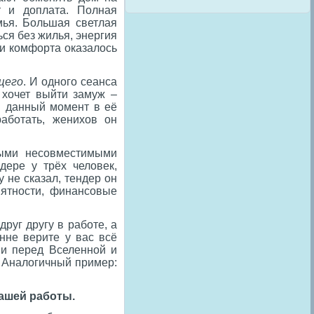
т и доплата. Полная
мья. Большая светлая
ься без жилья, энергия
ии комфорта оказалось
щего
. И одного сеанса
 хочет выйти замуж –
в данный момент в её
работать, женихов он
ными несовместимыми
дере у трёх человек,
 не сказал, тендер он
иятности, финансовые
руг другу в работе, а
нне верите у вас всё
 и перед Вселенной и
. Аналогичный пример:
ашей работы.