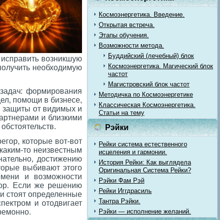
Космоэнергетика. Введение.
Открытая встреча.
Этапы обучения.
Возможности метода.
Буддийский (лечебный) блок
, исправить возникшую
Космоэнергетика. Магический блок
 получить необходимую
частот
Магистровский блок частот
 задач: формирования
Методичка по Космоэнергетике
ел, помощи в бизнесе,
Классическая Космоэнергетика.
я защиты от видимых и
Статьи на тему
артнерами и близкими
обстоятельств.
Рэйки
гор, которые вот-вот
Рейки система естественного
 каким-то неизвестным
исцеления и гармонии.
нательно, достижению
История Рейки: Как выглядела
оторые выбивают этого
Оригинальная Система Рейки?
емени и возможности
Рэйки Фам Рэй
гор. Если же решению
Рейки Иггдрасиль
ми стоят определенные
Тантра Рэйки.
спектром и отодвигает
ремонно.
Рэйки — исполнение желаний.