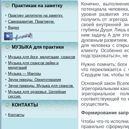
Конечно, выполнени
Практикам на заметку
потенциала человека,
уровня
развития это
Практику целителю на заметку.
получить от эгрегор
Саморазвитие. Практикум.
своей внутренней эн
Видео
глубины Души. Лишь 
ним задачу. А для эт
духовным развитием. 
для человека с откры
МУЗЫКА для практики
клиенту. Особенно е
подстраховаться», не 
Музыка для йоги, медитации, сеансов
Музыка для сеансов рейки и
Нужно помнить: боги 
медитаций
что перекликается с
Музыка — Мантры
Сердцем так, чтобы те
Звуки пироды. Орнитотерапия
Основной закон Вселе
Звуки природы. Музыка для сеансов.
эгрегориальными кан
Музыка для здоровья. Целебная
эгрегориальное по
сессия.
соответствующей по 
осуществить.
КОНТАКТЫ
Формирование запр
Контакты
Чтобы что-то исполни
правильно сформули