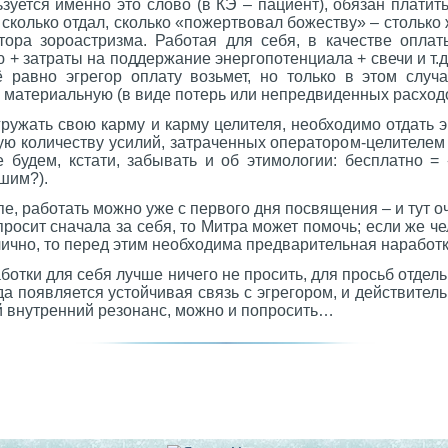
ьзуется именно это слово (в КЭ – пациент), обязан платит
 сколько отдал, сколько «пожертвовал божеству» – столько 
тора зороастризма. Работая для себя, в качестве опла
 + затраты на поддержание энергопотенциала + свечи и т.
ё равно эгрегор оплату возьмет, но только в этом случа
и материальную (в виде потерь или непредвиденных расходо
гружать свою карму и карму целителя, необходимо отдать
ую количеству усилий, затраченных оператором-целителем –
е будем, кстати, забывать и об этимологии: бесплатно =
ошим?).
е, работать можно уже с первого дня посвящения – и тут 
просит сначала за себя, то Митра может помочь; если же че
 лично, то перед этим необходима предварительная наработ
ботки для себя лучше ничего не просить, для просьб отдел
огда появляется устойчивая связь с эгрегором, и действитель
й внутренний резонанс, можно и попросить…