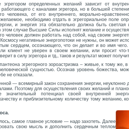
е эгрегором определенных желаний
зависит от внутрен
 работающего с каналами эгрегора, но в большей степени
го человека, от его внутреннего, морально-нравственн
а желаемое, необходимо отдать в эгрегориальное поле оп
ергии, и энергия эта обязательно должна быть светлая
в этом случае Высшие Силы исполнят желание и осуществя
ого человек должен работать над собой, над своим энерге
Космосу негативные энергопотоки не нужны, он может исп
тым сердцем, осознающего, что он делает и во имя чего.
сли клиент не уверен в своем желании, или просит что-т
верит в силу эгрегора и тд., таков и результат может получи
пантеона эгрегорного зороастризма – живые, к тому же, в 
 человеческой сущностью. Осознав уровень божества, мож
бе не отказали.
нной — всемирный закон сохранения энергии, неуклонно д
алами. Поэтому для осуществления своих желаний и плано
ле значительный потенциал своей внутренней энерги
качеству и приблизительному количеству тому желанию, к
оса.
лось, самое главное условие — надо захотеть. Далее
ровать свою мысль и дополнить сердечным теплом