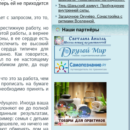
перь ей не приходится
Тянь-Шаньский азимут. Пробуждение
внутренней силы.
Загадочное Окунёво. Сонастройка с
т с запросом, это то,
ритмами Вселенной.
рестижную работу, но
Наши партнёры
 этой работы, а вернее
оны, в ее сердце есть
еспечить ее высокий
 сердца типичен для
нно. Как говорится,
тал по ее настоящему
юбимом деле, да еще
что это за работа, чем
 прописать на бумаге
 необходимо принять и
удущего
. Иногда ваша
тклоняют ее до полной
анным результатам,
имер: семья с детьми
дешевле, но ничего не
гают обменять дом на