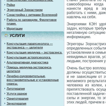
самообороны когда
Рейки
нанести вред в зо
Эгрегорный Зороастризм
работать с ними, даж
Сонастройка с ритмами Вселенной
навлечь на себя.
Работа по заповедям. Фиолетовое
пламя.
Энергиями КЭН удоб
задач, которые требу
Медитации
негативную ситуацию 
УСЛУГИ
информацию.
Консультация парапсихолога —
Эгрегоры Зороастриз
экстрасенса — целителя
определенных событий
установлении в семье
Консультация медиума – экстрасенса.
невидимых врагов, у
Консультация астропсихолога.
людьми, построения 
Альтернативная диагностика
Помощь медиума-экстрасенса-
Очень быстро воплощ
целителя
должны осуществиться
Лечебно-оздоровительные,
и не зависящим от э
восстановительные и установочные
желаемого результата
сеансы.
человека из колеи,
Литотерапия
препятствовать осущ
поставленной задачи
Услуги разное
силы и энергии, то 
Орнитотерапия
этих людей, причем в
Звукотерапия