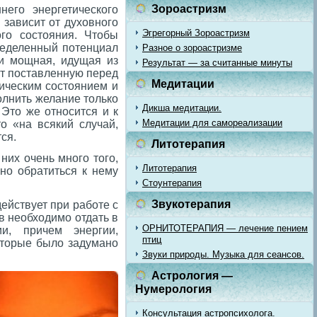
Зороастризм
него энергетического
 зависит от духовного
Эгрегорный Зороастризм
ого состояния. Чтобы
ределенный потенциал
Разное о зороастризме
 и мощная, идущая из
Результат — за считанные минуты
т поставленную перед
Медитации
тическим состоянием и
олнить желание только
Дикша медитации.
 Это же относится и к
Медитации для самореализации
о «на всякий случай,
тся.
Литотерапия
них очень много того,
Литотерапия
но обратиться к нему
Стоунтерапия
Звукотерапия
ействует при работе с
в необходимо отдать в
ОРНИТОТЕРАПИЯ — лечение пением
и, причем энергии,
птиц
оторые было задумано
Звуки природы. Музыка для сеансов.
Астрология —
Нумерология
Консультация астропсихолога.