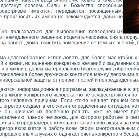
 достанут совсем. Силы и Божества способные
роастризме имеются, передаются посвященным,
е произносить их имена не рекомендуется, дабы не
но пользоваться для выполнения повседневных
ют немедленного решения: исцелить человека, снять порчу
на работе, дома, очистить помещение от темных энергий,
ма целесообразнее использовать для более масштабных
 в жизни, исполнения конкретных желаний и задуманных д
 и в жизни в целом материального благополучия, обретени
становления более дружеских контактов между деловыми п
универсальной за
щиты от неприятностей и непредвиденных 
аются информационные программы, закладываемые в эгре
 в жизни конкретного человека, но не осуществляются по
того человека причинам. Если кто-то мешает, причем соз
, эгрегор создает в его жизни определенные ситуации, к
 и он, начиная их поспешно решать, уже не имеет вр
ествлению планов человека, для которого работает эгре
 сильно и преднамеренно мешают какие-либо люди и за ни
эгрегор включается в работу всем своим многоканальным 
 определенных случаях отодвигает очень конкретно и бесце