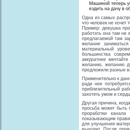
Машиной теперь уп
ездить на дачу в 
Одна из самых распро
что человек не хочет т
Пример: девушка про
работать она там не х
предлагаемой там за
желание заниматься
материальный урове
большинства совре
аккуратнее мечтайт
желанию, желанию д
предложили разные в
Применительно к данно
ради нее потребуетс
приблизительный раб
захотеть умом и серд
Другая причина, когда
просьба может быть 
проработки канала
показывающим правил
для улучшения матери
выходит. После пров