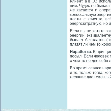
Клиент, а в ЭЗ испол
ним. Чудес не бывает,
же касается и опера
колоссальную энергию
платы с клиента, вс
энергозатратную, но 
Если вы не хотите за
энергии, эквивалентн
бывает бесплатно (н
платят ли чем то хор
Наработка.
В принцип
посыл. Если человек 
о чем-то не для себя
Во время сеанса нара
и то, только тогда, к
желание дает сильны