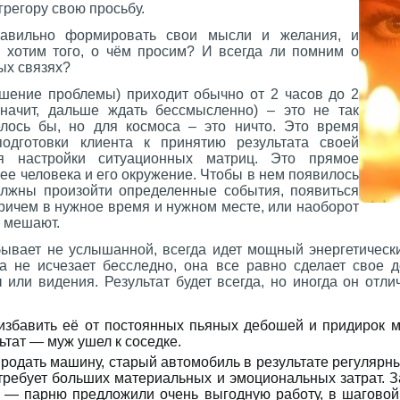
грегору свою просьбу.
авильно формировать свои мысли и желания, и
 хотим того, о чём просим? И всегда ли помним о
ых связях?
ешение проблемы) приходит обычно от 2 часов до 2
значит, дальше ждать бессмысленно) – это не так
елось бы, но для космоса – это ничто. Это время
подготовки клиента к принятию результата своей
я настройки ситуационных матриц. Это прямое
ее человека и его окружение. Чтобы в нем появилось
должны произойти определенные события, появиться
ричем в нужное время и нужном месте, или наоборот
е мешают.
бывает не услышанной, всегда идет мощный энергетически
да не исчезает бесследно, она все равно сделает свое д
ли видения. Результат будет всегда, но иногда он отлич
избавить её от постоянных пьяных дебошей и придирок м
ьтат — муж ушел к соседке.
родать машину, старый автомобиль в результате регулярны
 требует больших материальных и эмоциональных затрат. 
т — парню предложили очень выгодную работу, в шаговой 