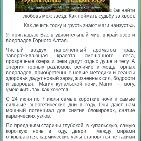
«Как найти
любовь меж звёзд, Как поймать судьбу за хвост,
Как лечить тоску и грусть знают маги наизусть».
Я приглашаю Вас в удивительный мир, в край озер и
водопадов Горного Алтая.
Чистый воздух, наполненный ароматом трав,
завораживающая красота смешанного леса,
прозрачные озера и реки дадут отдых душе и телу. А
энергия горных разломов, величие и мощь горных
водопадов, приобретенные новые методики и сеансы
здоровья дадут новый заряд жизненных сил, бодрости
и здоровья. Магия купальской ночи. Магия — могу,
умею жить так, как хочется
С 24 июня по 7 июля самые короткие ночи и самые
сильные энергетические дни в году. Они дают нам
мощный потенциал для снятия блокировок, снятие
кармических узлов.
По преданьям старины глубокой, в купальскую, самую
короткую ночь в году, двери между мирами
открываются, кармические узлы становятся не такими