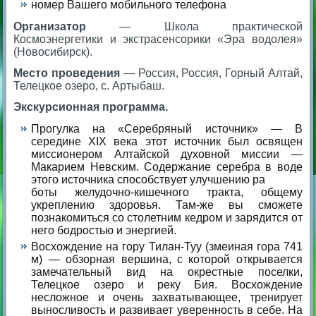
номер Вашего мобильного телефона
Организатор
— Школа практической
Космоэнергетики и экстрасенсорики «Эра водолея»
(Новосибирск).
Место проведения
— Россия, Россия, Горный Алтай,
Телецкое озеро, с. Артыбаш.
Экскурсионная программа.
Прогулка на «Серебряный источник» — В
середине XIX века этот источник был освящен
миссионером Алтайской духовной миссии —
Макарием Невским. Содержание серебра в воде
этого источника способствует улучшению ра
боты желудочно-кишечного тракта, общему
укреплению здоровья. Там-же вы сможете
познакомиться со столетним кедром и зарядится от
него бодростью и энергией.
Восхождение на гору Тилан-Туу (змеиная гора 741
м) — обзорная вершина, с которой открывается
замечательный вид на окрестные поселки,
Телецкое озеро и реку Бия. Восхождение
несложное и очень захватывающее, тренирует
выносливость и развивает уверенность в себе. На