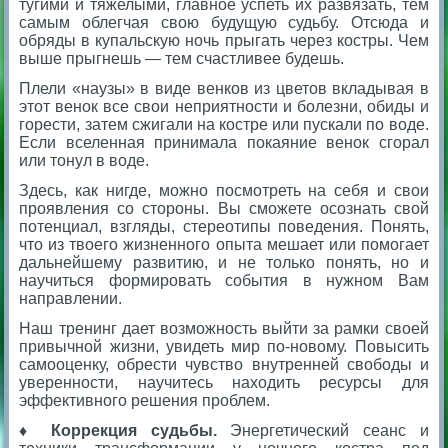
тугими и тяжелыми, главное успеть их развязать, тем
самым облегчая свою будущую судьбу. Отсюда и
обряды в купальскую ночь прыгать через костры. Чем
выше прыгнешь — тем счастливее будешь.
Плели «наузы» в виде венков из цветов вкладывая в
этот венок все свои неприятности и болезни, обиды и
горести, затем сжигали на костре или пускали по воде.
Если вселенная принимала покаяние венок сгорал
или тонул в воде.
Здесь, как нигде, можно посмотреть на себя и свои
проявления со стороны. Вы сможете осознать свой
потенциал, взгляды, стереотипы поведения. Понять,
что из твоего жизненного опыта мешает или помогает
дальнейшему развитию, и не только понять, но и
научиться формировать события в нужном Вам
направлении.
Наш тренинг дает возможность выйти за рамки своей
привычной жизни, увидеть мир по-новому. Повысить
самооценку, обрести чувство внутренней свободы и
уверенности, научитесь находить ресурсы для
эффективного решения проблем.
♦ Коррекция судьбы.
Энергетический сеанс и