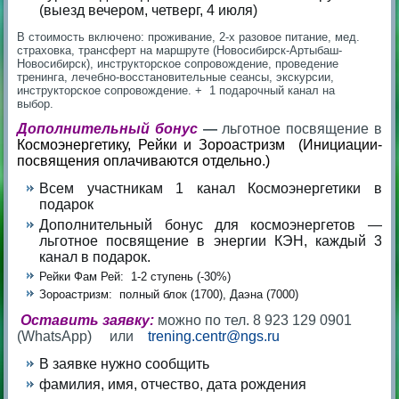
(выезд вечером, четверг, 4 июля)
В стоимость включено: проживание, 2-х разовое питание, мед.
страховка, тр
ансферт на маршруте (Новосибирск-Артыбаш-
Новосибирск), инструкторское сопровождение, проведение
тренинга, лечебно-восс
тановительные сеансы, экскурсии,
инструкторское сопровождение. + 1 подарочный канал на
выбор.
Дополнительный бонус
—
льготное посвящение в
Космоэнергетику, Рейки и Зороастризм
(
Инициации-
посвящения оплачиваются отдельно.)
Всем участникам 1 канал Космоэнергетики в
подарок
Дополнительный бонус для космоэнергетов —
льготное посвящение в энергии КЭН, каждый 3
канал
в подарок.
Рейки Фам Рей: 1-2 ступень (
-30%
)
Зороастризм: полный блок (1700), Даэна (7000)
Оставить заявку:
можно по тел. 8 923 129 0901
(WhatsApp) или
trening.centr@ngs.ru
В заявке нужно сообщить
фамилия, имя, отчество, дата рождения