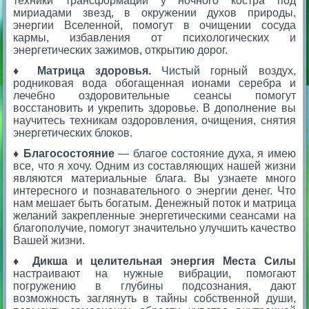
техники трансформации у ночного костра под
мириадами звезд, в окружении духов природы,
энергии Вселенной, помогут в очищении сосуда
кармы, избавления от психологических и
энергетических зажимов, открытию дорог.
♦ Матрица здоровья.
Чистый горный воздух,
родниковая вода обогащенная ионами серебра и
лечебно оздоровительные сеансы помогут
восстановить и укрепить здоровье. В дополнение вы
научитесь техникам оздоровления, очищения, снятия
энергетических блоков.
♦ Благосостояние
— благое состояние духа, я имею
все, что я хочу. Одним из составляющих нашей жизни
являются материальные блага. Вы узнаете много
интересного и познавательного о энергии денег. Что
нам мешает быть богатым. Денежный поток и матрица
желаний закрепленные энергетическими сеансами на
благополучие, помогут значительно улучшить качество
Вашей жизни.
♦ Дикша и целительная энергия Места Силы
настраивают на нужные вибрации, помогают
погружению в глубины подсознания, дают
возможность заглянуть в тайны собственной души,