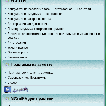
УСЛУГИ
Консультация парапсихолога — экстрасенса — целителя
Консультация медиума – экстрасенса.
Консультация астропсихолога.
Альтернативная диагностика
Помощь медиума-экстрасенса-целителя
Лечебно-оздоровительные, восстановительные и установочные
сеансы.
Литотерапия
Услуги разное
Орнитотерапия
Звукотерапия
Практикам на заметку
Практику целителю на заметку.
Саморазвитие. Практикум.
Видео
МУЗЫКА для практики