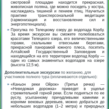
смотровой площадке находится прекрасная,
живописная поляна, где можно посидеть у костра,
наслаждаясь тишиной и пением птиц. Научиться
практике трансперсональной медитации
(гармонизация и восстановление сил и
энергопотенциала).
Прогулка по Телецкому озеру до водопада Корбу.
За время экскурсии вы сможете полюбоваться
красотами Телецкого озера, его величественными
горами, скальными отвесными берегами,
прекрасной панорамой южного плеса, посетить
Алтайский Государственный Заповедник и
находящийся на его территории водопад Корбу —
один из самых знаменитых водопадов на озере
(высота 12,5 м).
Дополнительные экскурсии
по желанию, для
участников полного тура (оплачиваются отдельно)
:
«Каньон реки Ойрок» (Третья речка) —
«Неведомая дорожка» приведет в ущелье
стремительной горной реки. Если подняться по ее
руслу, усыпанному причудливыми камнями и
корнями вековых деревьев, можно добраться до
небольших водопадов (1–2 метра) и природных