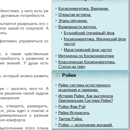
Космоэнергетика. Введение.
бностями, у него есть ум
Открытая встреча.
и духовные потребности.
Этапы обучения.
пытается разрешить его с
Возможности метода.
ли какой-то покупкой. А
ить.
Буддийский (лечебный) блок
Космоэнергетика. Магический блок
ффективно управляться со
частот
Магистровский блок частот
е, а также чувственные
Методичка по Космоэнергетике
отребность к развитию и
Классическая Космоэнергетика.
ие знаний. У души есть
Статьи на тему
Рэйки
к, который можно развить
Рейки система естественного
е – захотеть чего-то. А
исцеления и гармонии.
ое решение своей задачи
История Рейки: Как выглядела
 намерение.
Оригинальная Система Рейки?
, отмерять, размерить,
Рэйки Фам Рэй
я, речь идет о поиске и
Рейки Иггдрасиль
Примеряешься к разным
Тантра Рэйки.
ния комфорта.
Рэйки — исполнение желаний.
выполнение этого плана