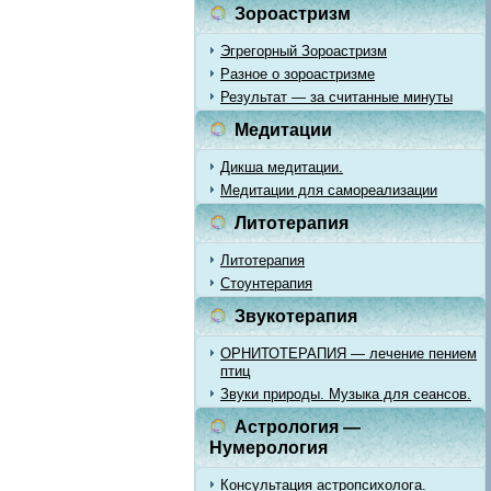
Зороастризм
Эгрегорный Зороастризм
Разное о зороастризме
Результат — за считанные минуты
Медитации
Дикша медитации.
Медитации для самореализации
Литотерапия
Литотерапия
Стоунтерапия
Звукотерапия
ОРНИТОТЕРАПИЯ — лечение пением
птиц
Звуки природы. Музыка для сеансов.
Астрология —
Нумерология
Консультация астропсихолога.