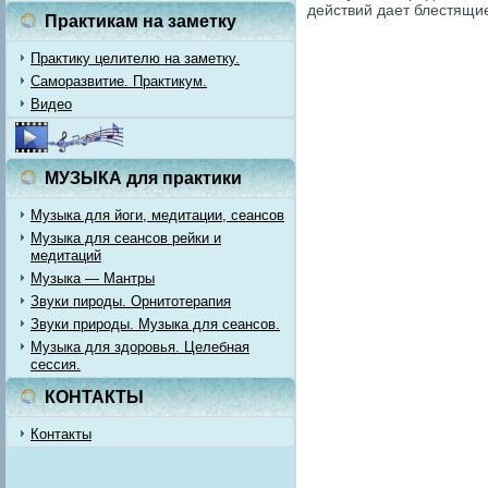
действий дает блестящие
Практикам на заметку
Практику целителю на заметку.
Саморазвитие. Практикум.
Видео
МУЗЫКА для практики
Музыка для йоги, медитации, сеансов
Музыка для сеансов рейки и
медитаций
Музыка — Мантры
Звуки пироды. Орнитотерапия
Звуки природы. Музыка для сеансов.
Музыка для здоровья. Целебная
сессия.
КОНТАКТЫ
Контакты