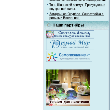
Тянь-Шаньский азимут. Пробуждение
внутренней силы.
Загадочное Окунёво. Сонастройка с
ритмами Вселенной.
Наши партнёры