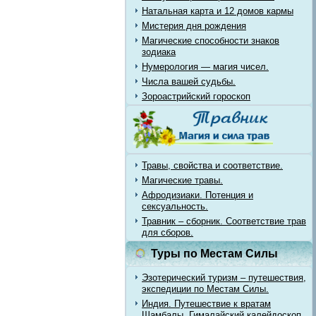
Натальная карта и 12 домов кармы
Мистерия дня рождения
Магические способности знаков
зодиака
Нумерология — магия чисел.
Числа вашей судьбы.
Зороастрийский гороскоп
Травы, свойства и соответствие.
Магические травы.
Афродизиаки. Потенция и
сексуальность.
Травник – сборник. Соответствие трав
для сборов.
Туры по Местам Силы
Эзотерический туризм – путешествия,
экспедиции по Местам Силы.
Индия. Путешествие к вратам
Шамбалы. Гималайский калейдоскоп.