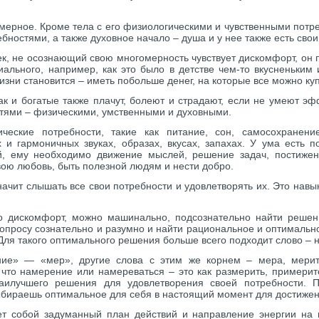
мерное. Кроме тела с его физиологическими и чувственными потре
бностями, а также духовное начало – душа и у нее также есть сво
ек, не осознающий свою многомерность чувствует дискомфорт, он 
ального, например, как это было в детстве чем-то вкусненьким и
зни становится – иметь побольше денег, на которые все можно куп
так и богатые также плачут, болеют и страдают, если не умеют э
тями – физическими, умственными и духовными.
ческие потребности, такие как питание, сон, самосохранени
 и гармоничных звуках, образах, вкусах, запахах. У ума есть п
, ему необходимо движение мыслей, решение задач, постижен
вою любовь, быть полезной людям и нести добро.
ачит слышать все свои потребности и удовлетворять их. Это навы
то дискомфорт, можно машинально, подсознательно найти решени
вопросу сознательно и разумно и найти рациональное и оптимальн
Для такого оптимального решения больше всего подходит слово –
ие» — «мер», другие слова с этим же корнем – мера, мерить
 что намерение или намереваться – это как размерить, примеритс
аилучшего решения для удовлетворения своей потребности. 
бираешь оптимальное для себя в настоящий момент для достиже
т собой задуманный план действий и направление энергии на 