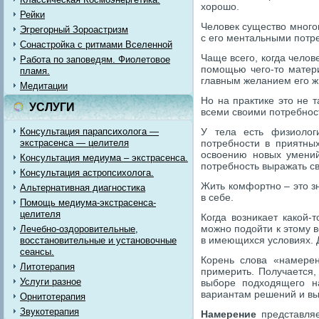
хорошо.
Рейки
Человек существо много
Эгрегорный Зороастризм
с его ментальными потре
Сонастройка с ритмами Вселенной
Чаще всего, когда челов
Работа по заповедям. Фиолетовое
помощью чего-то матери
пламя.
главным желанием его жи
Медитации
Но на практике это не 
УСЛУГИ
всеми своими потребнос
Консультация парапсихолога —
У тела есть физиологи
экстрасенса — целителя
потребности в приятных
освоению новых умений
Консультация медиума – экстрасенса.
потребность выражать с
Консультация астропсихолога.
Жить комфортно – это зн
Альтернативная диагностика
в себе.
Помощь медиума-экстрасенса-
целителя
Когда возникает какой-
можно подойти к этому 
Лечебно-оздоровительные,
в имеющихся условиях. 
восстановительные и установочные
сеансы.
Корень слова «намерен
Литотерапия
примерить. Получается,
Услуги разное
выборе подходящего н
вариантам решений и вы
Орнитотерапия
Звукотерапия
Намерение
представляе