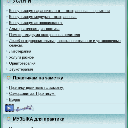
УСЛУГИ
Консультация парапсихолога — экстрасенса — целителя
Консультация медиума – экстрасенса.
Консультация астропсихолога.
Альтернативная диагностика
Помощь медиума-экстрасенса-целителя
Лечебно-оздоровительные, восстановительные и установочные
сеансы.
Литотерапия
Услуги разное
Орнитотерапия
Звукотерапия
Практикам на заметку
Практику целителю на заметку.
Саморазвитие. Практикум.
Видео
МУЗЫКА для практики