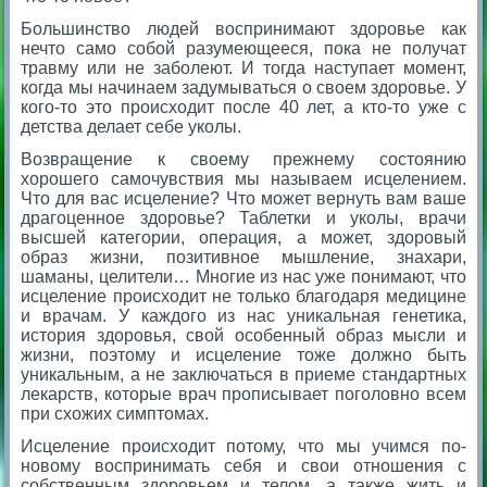
Большинство людей воспринимают здоровье как
нечто само собой разумеющееся, пока не получат
травму или не заболеют. И тогда наступает момент,
когда мы начинаем задумываться о своем здоровье. У
кого-то это происходит после 40 лет, а кто-то уже с
детства делает себе уколы.
Возвращение к своему прежнему состоянию
хорошего самочувствия мы называем исцелением.
Что для вас исцеление? Что может вернуть вам ваше
драгоценное здоровье? Таблетки и уколы, врачи
высшей категории, операция, а может, здоровый
образ жизни, позитивное мышление, знахари,
шаманы, целители… Многие из нас уже понимают, что
исцеление происходит не только благодаря медицине
и врачам. У каждого из нас уникальная генетика,
история здоровья, свой особенный образ мысли и
жизни, поэтому и исцеление тоже должно быть
уникальным, а не заключаться в приеме стандартных
лекарств, которые врач прописывает поголовно всем
при схожих симптомах.
Исцеление происходит потому, что мы учимся по-
новому воспринимать себя и свои отношения с
собственным здоровьем и телом, а также жить и