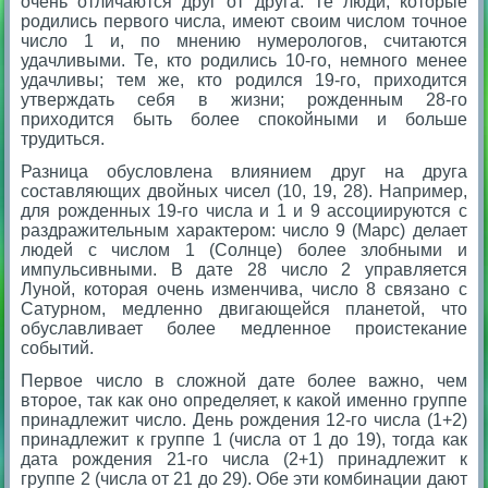
очень отличаются друг от друга. Те люди, которые
родились первого числа, имеют своим числом точное
число 1 и, по мнению нумерологов, считаются
удачливыми. Те, кто родились 10-го, немного менее
удачливы; тем же, кто родился 19-го, приходится
утверждать себя в жизни; рожденным 28-го
приходится быть более спокойными и больше
трудиться.
Разница обусловлена влиянием друг на друга
составляющих двойных чисел (10, 19, 28). Например,
для рожденных 19-го числа и 1 и 9 ассоциируются с
раздражительным характером: число 9 (Марс) делает
людей с числом 1 (Солнце) более злобными и
импульсивными. В дате 28 число 2 управляется
Луной, которая очень изменчива, число 8 связано с
Сатурном, медленно двигающейся планетой, что
обуславливает более медленное проистекание
событий.
Первое число в сложной дате более важно, чем
второе, так как оно определяет, к какой именно группе
принадлежит число. День рождения 12-го числа (1+2)
принадлежит к группе 1 (числа от 1 до 19), тогда как
дата рождения 21-го числа (2+1) принадлежит к
группе 2 (числа от 21 до 29). Обе эти комбинации дают