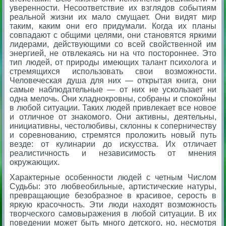
уверенности. Несоответствие их взглядов событиям
реальной жизни их мало смущает. Они видят мир
таким, каким они его придумали. Когда их планы
совпадают с общими целями, они становятся яркими
лидерами, действующими со всей свойственной им
энергией, не отвлекаясь ни на что постороннее. Это
тип людей, от природы имеющих талант психолога и
стремящихся использовать свои возможности.
Человеческая душа для них — открытая книга, они
самые наблюдательные — от них не ускользает ни
одна мелочь. Они хладнокровны, собраны и спокойны
в любой ситуации. Таких людей привлекает все новое
и отличное от знакомого. Они активны, деятельны,
инициативны, честолюбивы, склонны к соперничеству
и соревнованию, стремятся проложить новый путь
везде: от кулинарии до искусства. Их отличает
реалистичность и независимость от мнения
окружающих.
Характерные особенности людей с четным Числом
Судьбы: это любвеобильные, артистические натуры,
превращающие безобразное в красивое, серость в
яркую красочность. Эти люди находят возможность
творческого самовыражения в любой ситуации. В их
поведении может быть много детского, но, несмотря