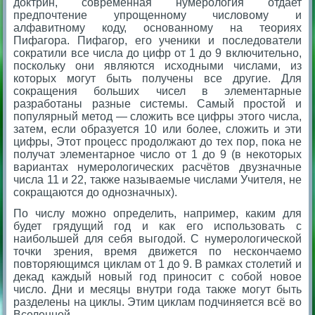
доктрин, современная нумерология отдает
предпочтение упрощенному числовому и
алфавитному коду, основанному на теориях
Пифагора. Пифагор, его ученики и последователи
сократили все числа до цифр от 1 до 9 включительно,
поскольку они являются исходными числами, из
которых могут быть получены все другие. Для
сокращения больших чисел в элементарные
разработаны разные системы. Самый простой и
популярный метод — сложить все цифры этого числа,
затем, если образуется 10 или более, сложить и эти
цифры, Этот процесс продолжают до тех пор, пока не
получат элементарное число от 1 до 9 (в некоторых
вариантах нумерологических расчëтов двузначные
числа 11 и 22, также называемые числами Учителя, не
сокращаются до однозначных).
По числу можно определить, например, каким для
будет грядущий год и как его использовать с
наибольшей для себя выгодой. С нумерологической
точки зрения, время движется по нескончаемо
повторяющимся циклам от 1 до 9. В рамках столетий и
декад каждый новый год приносит с собой новое
число. Дни и месяцы внутри года также могут быть
разделены на циклы. Этим циклам подчиняется всë во
Вселенной.