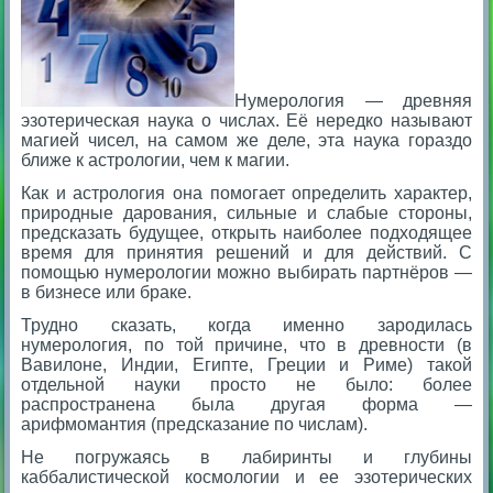
Нумерология — древняя
эзотерическая наука о числах. Еë нередко называют
магией чисел, на самом же деле, эта наука гораздо
ближе к астрологии, чем к магии.
Как и астрология она помогает определить характер,
природные дарования, сильные и слабые стороны,
предсказать будущее, открыть наиболее подходящее
время для принятия решений и для действий. С
помощью нумерологии можно выбирать партнëров —
в бизнесе или браке.
Трудно сказать, когда именно зародилась
нумерология, по той причине, что в древности (в
Вавилоне, Индии, Египте, Греции и Риме) такой
отдельной науки просто не было: более
распространена была другая форма —
арифмомантия (предсказание по числам).
Не погружаясь в лабиринты и глубины
каббалистической космологии и ее эзотерических