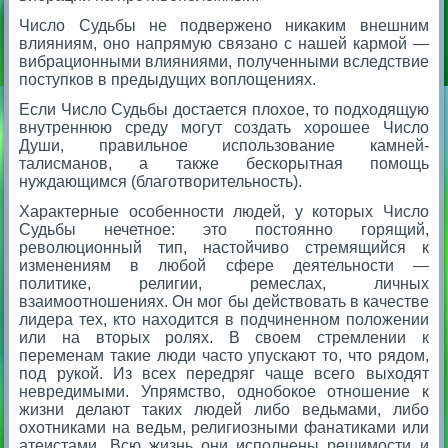
Число Судьбы не подвержено никаким внешним
влияниям, оно напрямую связано с нашей кармой —
вибрационными влияниями, полученными вследствие
поступков в предыдущих воплощениях.
Если Число Судьбы достается плохое, то подходящую
внутреннюю среду могут создать хорошее Число
Души, правильное использование камней-
талисманов, а также бескорытная помощь
нуждающимся (благотворительность).
Характерные особенности людей, у которых Число
Судьбы нечетное: это постоянно горящий,
революционный тип, настойчиво стремящийся к
изменениям в любой сфере деятельности —
политике, религии, ремеслах, личных
взаимоотношениях. Он мог бы действовать в качестве
лидера тех, кто находится в подчиненном положении
или на вторых ролях. В своем стремлении к
переменам такие люди часто упускают то, что рядом,
под рукой. Из всех передряг чаще всего выходят
невредимыми. Упрямство, однобокое отношение к
жизни делают таких людей либо ведьмами, либо
охотниками на ведьм, религиозными фанатиками или
атеистами. Всю жизнь они исполнены решимости и