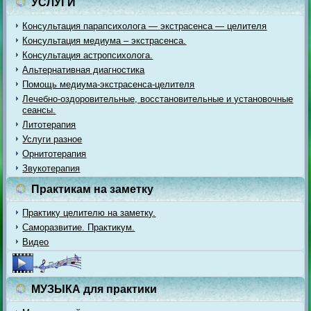
УСЛУГИ
Консультация парапсихолога — экстрасенса — целителя
Консультация медиума – экстрасенса.
Консультация астропсихолога.
Альтернативная диагностика
Помощь медиума-экстрасенса-целителя
Лечебно-оздоровительные, восстановительные и установочные
сеансы.
Литотерапия
Услуги разное
Орнитотерапия
Звукотерапия
Практикам на заметку
Практику целителю на заметку.
Саморазвитие. Практикум.
Видео
МУЗЫКА для практики