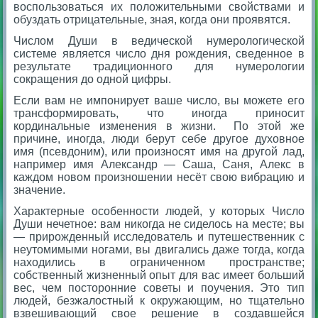
воспользоваться их положительными свойствами и
обуздать отрицательные, зная, когда они проявятся.
Числом Души в ведической нумерологической
системе является число дня рождения, сведенное в
результате традиционного для нумерологии
сокращения до одной цифры.
Если вам не импонирует ваше число, вы можете его
трансформировать, что иногда приносит
кординальные изменения в жизни. По этой же
причине, иногда, люди берут себе другое духовное
имя (псевдоним), или произносят имя на другой лад,
например имя Александр — Саша, Саня, Алекс в
каждом новом произношении несёт свою вибрацию и
значение.
Характерные особенности людей, у которых Число
Души нечетное: вам никогда не сиделось на месте; вы
— прирожденный исследователь и путешественник с
неутомимыми ногами, вы двигались даже тогда, когда
находились в ограниченном пространстве;
собственный жизненный опыт для вас имеет больший
вес, чем посторонние советы и поучения. Это тип
людей, безжалостный к окружающим, но тщательно
взвешивающий свое решение в создавшейся