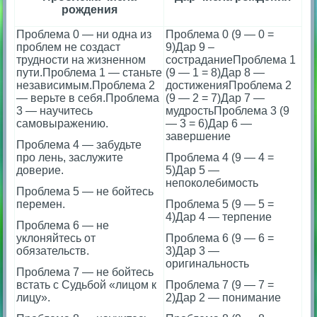
рождения
Проблема 0 — ни одна из
Проблема 0 (9 — 0 =
проблем не создаст
9)Дар 9 –
трудности на жизненном
состраданиеПроблема 1
пути.Проблема 1 — станьте
(9 — 1 = 8)Дар 8 —
независимым.Проблема 2
достиженияПроблема 2
— верьте в себя.Проблема
(9 — 2 = 7)Дар 7 —
3 — научитесь
мудростьПроблема 3 (9
самовыражению.
— 3 = 6)Дар 6 —
завершение
Проблема 4 — забудьте
про лень, заслужите
Проблема 4 (9 — 4 =
доверие.
5)Дар 5 —
непоколебимость
Проблема 5 — не бойтесь
перемен.
Проблема 5 (9 — 5 =
4)Дар 4 — терпение
Проблема 6 — не
уклоняйтесь от
Проблема 6 (9 — 6 =
обязательств.
3)Дар 3 —
оригинальность
Проблема 7 — не бойтесь
встать с Судьбой «лицом к
Проблема 7 (9 — 7 =
лицу».
2)Дар 2 — понимание